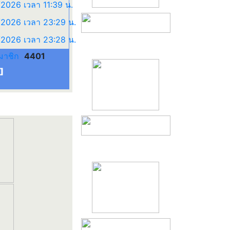
มาชิก
4401
]