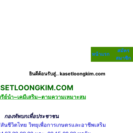
สมัคร
หน้าแรก
สมาชิก
ยินดีต้อนรับสู่.. kasetloongkim.com
LOONGKIM.COM
ทรีย์นำ~เคมีเสริม~ตามความเหมาะสม
กเพื่อประชาชน
ชีวิตไทย วิทยุเพื่อการเกษตรและอาชีพเสริม