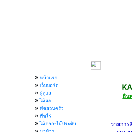
เมนูหลัก
»
หน้าแรก
»
เว็บบอร์ด
KASET
»
ผู้ดูแล
อิน
»
ไม้ผล
»
พืชสวนครัว
»
กองทัพบ
พืชไร่
»
ไม้ดอก-ไม้ประดับ
รายการสีสัน
»
นาข้าว