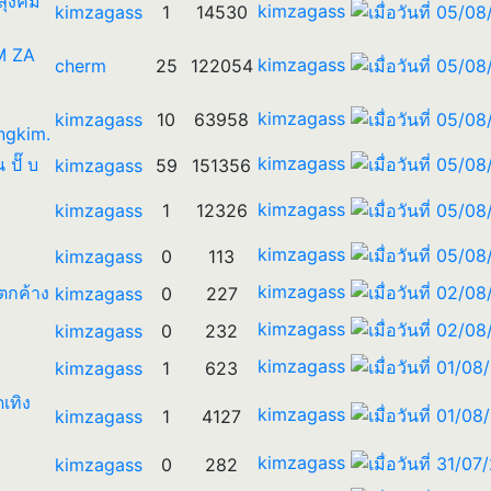
 ลุงคิม
kimzagass
kimzagass
1
14530
IM ZA
kimzagass
cherm
25
122054
kimzagass
kimzagass
10
63958
ngkim.
kimzagass
น ปั๊ บ
kimzagass
59
151356
kimzagass
kimzagass
1
12326
kimzagass
kimzagass
0
113
kimzagass
ตกค้าง
kimzagass
0
227
kimzagass
kimzagass
0
232
kimzagass
kimzagass
1
623
ดเทิง
kimzagass
kimzagass
1
4127
kimzagass
kimzagass
0
282