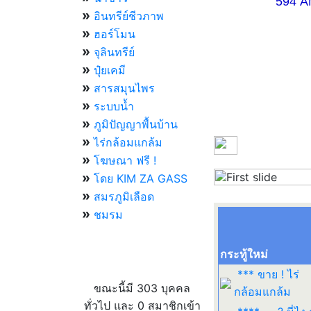
594 AM 07.
»
อินทรีย์ชีวภาพ
»
ฮอร์โมน
»
จุลินทรีย์
»
ปุ๋ยเคมี
»
สารสมุนไพร
»
ระบบน้ำ
»
ภูมิปัญญาพื้นบ้าน
»
ไร่กล้อมแกล้ม
»
โฆษณา ฟรี !
»
โดย KIM ZA GASS
Previous
»
สมรภูมิเลือด
»
ชมรม
กระทู้ใหม่
ผู้ที่กำลังใช้งานอยู่
*** ขาย ! ไร่
ขณะนี้มี 303 บุคคล
กล้อมแกล้ม
ทั่วไป และ 0 สมาชิกเข้า