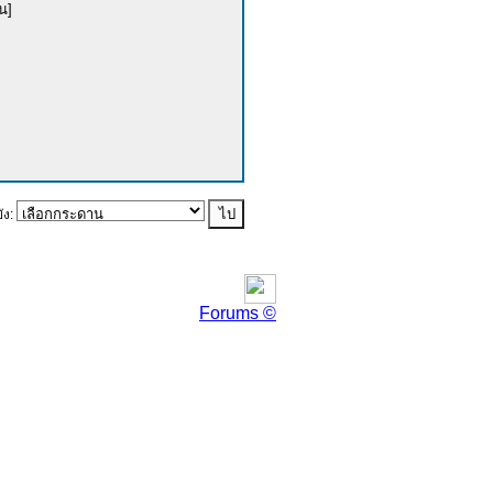
น]
ัง:
Forums ©