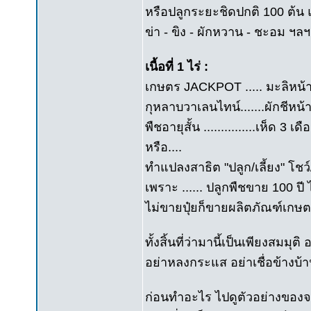
หรือปลูกระยะชิดปกติ 100 ต้น 
ข่า - ขิง - ผักหวาน - ชะอม ฯลฯ 
เนื้อที่ 1 ไร่ :
เกษตร JACKPOT ..... มะลิหน้า
กุหลาบวาเลนไทน์.......ผักชีหน้าฝ
พืชอายุสั้น ...............เห็ด 3 เดื
หรือ....
ทำแปลงสาธิต "ปลูก/เลี้ยง" โชว
เพราะ ...... ปลูกพืชขาย 100 ปี ไ
ไม่ขายปุ๋ยก็ขายผลิตภัณฑ์เกษต
ทั้งสิ้นที่ว่ามานี้เป็นเพียงสมมุ
อย่าหลงกระแส อย่าเชื่อข้างบ้า
ก่อนทำอะไร ไปดูตัวอย่างของจร