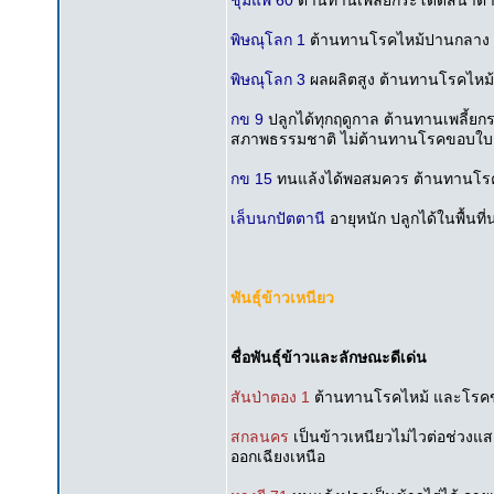
ชุมแพ 60
ต้านทานเพลี้ยกระโดดสีน้ำต
พิษณุโลก 1
ต้านทานโรคไหม้ปานกลาง
พิษณุโลก 3
ผลผลิตสูง ต้านทานโรคไหม้
กข 9
ปลูกได้ทุกฤดูกาล ต้านทานเพลี้ยก
สภาพธรรมชาติ ไม่ต้านทานโรคขอบใบ
กข 15
ทนแล้งได้พอสมควร ต้านทานโรค
เล็บนกปัตตานี
อายุหนัก ปลูกได้ในพื้นที่น
พันธุ์ข้าวเหนียว
ชื่อพันธุ์ข้าวและลักษณะดีเด่น
สันป่าตอง 1
ต้านทานโรคไหม้ และโรคขอบ
สกลนคร
เป็นข้าวเหนียวไม่ไวต่อช่ว
ออกเฉียงเหนือ