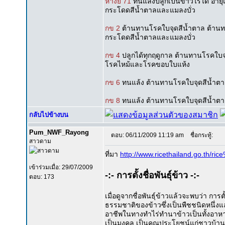
หางยี 71
ทนแล้งปลูกเป็นข้าวไร่ได้ อา
กระโดดสีน้ำตาลและแมลงบั่ว
กข 2
ต้านทานโรคใบจุดสีน้ำตาล ต้านทาน
กระโดดสีน้ำตาลและแมลงบั่ว
กข 4
ปลูกได้ทุกฤดูกาล ต้านทานโรคใบจุด
โรคไหม้และโรคขอบใบแห้ง
กข 6
ทนแล้ง ต้านทานโรคใบจุดสีน้ำตา
กข 8
ทนแล้ง ต้านทานโรคใบจุดสีน้ำตา
กลับไปข้างบน
Pum_NWF_Rayong
ตอบ: 06/11/2009 11:19 am
ชื่อกระทู้:
สาวดาม
ที่มา
http://www.ricethailand.go.th/r
เข้าร่วมเมื่อ: 29/07/2009
-:- การตั้งชื่อพันธุ์ข้าว -:-
ตอบ: 173
เมื่อดูจากชื่อพันธุ์ข้าวแล้วจะพบว่า การ
ธรรมชาติของข้าวซึ่งเป็นพืชชนิดหนึ่งแล้
อาชีพในทางทำไร่ทำนาข้าวเป็นทั้งอาหารห
เป็นมงคล เป็นคุณประโยชน์แก่ชาวบ้าน คว