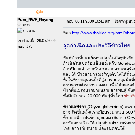
ผู้ส่ง
Pum_NWF_Rayong
ตอบ: 06/11/2009 10:41 am
ชื่อกระทู้: พันธ
สาวดาม
ที่มา
http://www.thairice.org/html/abou
เข้าร่วมเมื่อ: 29/07/2009
จุดกำเนิดและประวัติข้าวไทย
ตอบ: 173
พันธุ์ข้าวที่มนุษย์เพาะปลูกในปัจจุบัน
กำเนิดในเขตร้อนชื้นของทวีป Gondwanal
ล้านปีมาแล้วจากนั้นกระจายจากเขตร้อน
และใต้ ข้าวสามารถเจริญเติบโตได้ตั้ง
ทั้งในที่ราบลุ่มจนถึงที่สูง ครอบคลุมพื้นท
ตามความต้องการของตน เพื่อให้สอดคล้องกั
ข้าวพื้นเมืองมากมายหลายสายพันธุ์ ซึ่งส
ซึ่งมีปริมาณ120,000 พันธุ์ทั่วโลก
ข้าวท
ข้าวแอฟริกา
(Oryza glaberrima) แพร่
อาจเกิดขึ้นครั้งแรกเมื่อประมาณ 1,500
ข้าวเอเชีย เป็นข้าวลูกผสม เกิดจาก Ory
ตะวันออกเฉียงใต้ ปลูกกันอย่างแพร่หล
ไทย ลาว เวียดนาม และจีนตอนใต้