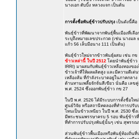
นางเอก ตับบิ้ง หลวงแจก เป็นต้น
การตั้งชื่อพันธุ์ข้าวปรับปรุง
เป็นดังนี้คือ
พันธุ์ข้าวที่พัฒนาจากพันธุ์พื้นเมืองที่เล
ระบุถึงหมายเลขประกวด (เช่น นางมล s-
แก้ว 56 เล็บมือนาง 111 เป็นต้น)
พันธุ์ข้าวใหม่จากข้าวพันธุ์ผสม เช่น ก
ข้าวเหล่านี้ ในปี 2512
โดยนำพันธุ์ข้าว
IRRI) มาผสมกับพันธุ์ข้าวเหลืองทองของไทย
ข้าวเจ้าที่ให้ผลผลิตสูง และมีความดีเด
เหลืองส้ม ที่กำลังระบาดอยู่ในภาคกลาง ส่
ต้านทานเพลี้ยจักจั่นสีเขียว นั่นคือ เลขค
พ.ศ. 2524 ซึ่งออกพันธุ์ข้าว กข 27
ในปี พ.ศ. 2526 ได้มีระบบการตั้งชื่อใหม่
ศูนย์วิจัย หรือสถานีทดลองที่ทำการปรับป
ไหนเป็นข้าวเหนียว ในปี พ.ศ. 2530 ซึ่ง
มีพระชนมพรรษาครบ 5 รอบ พันธุ์ข้าวที่ไ
ที่ทำการปรับปรุงพันธุ์นั้นๆ เช่น สุพรร
ส่วนพันธุ์ข้าวพื้นเมืองหรือพันธุ์ท้องถิ