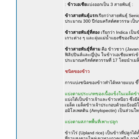
:
ข้าวเอเชีย
แบ่งออกเป็น 3 สายพันธุ์ :
ข้าวสายพันธุ์แรก
เรียกว่าสายพันธุ์ Sen
ประมาณ 300 ปีก่อนคริสต์ศตวรรษ เป็นข
ข้าวสายพันธุ์ที่สอง
เรียกว่า Indica เป็
เกาะต่าง ๆ และลุ่มแม่น้ำแยงซีของจีน
ข้าวสายพันธุ์ที่สาม
คือ ข้าวชวา (Javan
ฟิลิปปินส์และญี่ปุ่น ในข้าวเอเชียแพร่เ
ประมาณคริสต์ศตวรรษที่ 17 โดยนำเมล็
ชนิดของข้าว
การแบ่งชนิดของข้าวทำได้หลายแบบ ขึ้น
แบ่งตามประเภทของเนื้อแข็งในเมล็ดข้
แบ่งได้เป็นข้าวเจ้าและข้าวเหนียว ซึ่ง
เมล็ด เมล็ดข้าวเจ้าประกอบด้วยแป้งอม
อมิโลเพคติน (Amylopectin) เป็นส่วนให
แบ่งตามสภาพพื้นที่เพาะปลูก
ข้าวไร่ (Upland rice) เป็นข้าวที่ปลูกไ
ที่ราบสูงตามไหล่เขาทางภาคเหนือ ภาคใ