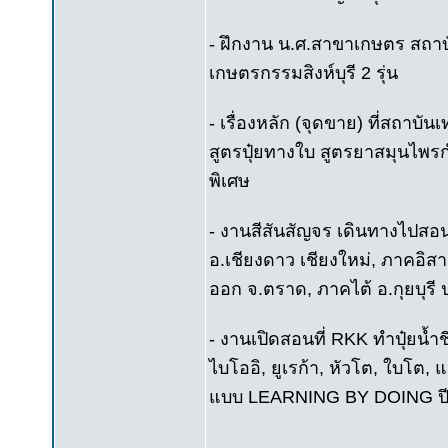
- ฝึกงาน น.ศ.สาขาเกษตร สถาบั
เกษตรกรรมสิงห์บุรี 2 รุ่น
- เรื่องหลัก (จุดขาย) ที่สถาบ
สูตรปุ๋ยทางใบ สูตรยาสมุนไพรก
พิเศษ
- งานสีสันสัญจร เดินทางไปสอ
อ.เชียงดาว เชียงใหม่, ภาคอิส
ออก จ.ตราด, ภาคไต้ อ.กุยบุรี ป
- งานเปิดสอนที่ RKK ทำปุ๋ยน้ำ
ไบโออิ, ยูเรก้า, หัวโต, ใบโต, 
แบบ LEARNING BY DOING ปี 2