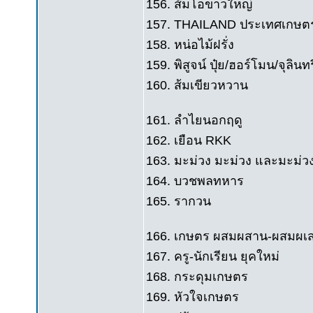
156. ส้มโอขาวใหญ่
157. THAILAND ประเทศเกษตร
158. หน่อไม้ฝรั่ง
159. พิสูจน์ ปุ๋ย/ฮอร์โมน/จุลินท
160. ส้มเขียวหวาน
161. ลำไยนอกฤดู
162. เยือน RKK
163. มะม่วง มะม่วง และมะม่ว
164. บวชพลทหาร
165. รากวน
166. เกษตร ผสมผสาน-ผสมผเ
167. ครู-นักเรียน ยุคใหม่
168. กระดุมเกษตร
169. หัวใจเกษตร