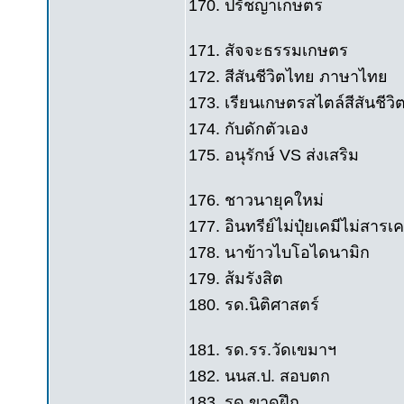
170. ปรัชญาเกษตร
171. สัจจะธรรมเกษตร
172. สีสันชีวิตไทย ภาษาไทย
173. เรียนเกษตรสไตล์สีสันชีว
174. กับดักตัวเอง
175. อนุรักษ์ VS ส่งเสริม
176. ชาวนายุคใหม่
177. อินทรีย์ไม่ปุ๋ยเคมีไม่สารเค
178. นาข้าวไบโอไดนามิก
179. ส้มรังสิต
180. รด.นิติศาสตร์
181. รด.รร.วัดเขมาฯ
182. นนส.ป. สอบตก
183. รด.ขาดฝึก