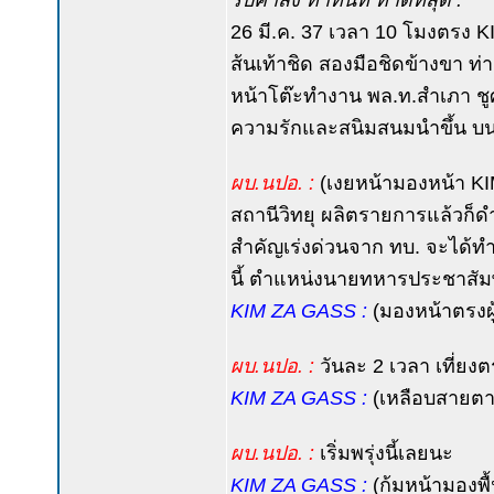
รับคำสั่ง ทำทันที ทำดีที่สุด :
26 มี.ค. 37 เวลา 10 โมงตรง 
ส้นเท้าชิด สองมือชิดข้างขา 
หน้าโต๊ะทำงาน พล.ท.สำเภา ชูศ
ความรักและสนิมสนมนำขึ้น บนแว
ผบ.นปอ. :
(เงยหน้ามองหน้า KIM 
สถานีวิทยุ ผลิตรายการแล้วก็
สำคัญเร่งด่วนจาก ทบ. จะได้ทำ
นี้ ตำแหน่งนายทหารประชาสัมพัน
KIM ZA GASS :
(มองหน้าตรงผู้
ผบ.นปอ. :
วันละ 2 เวลา เที่ยงตร
KIM ZA GASS :
(เหลือบสายตาม
ผบ.นปอ. :
เริ่มพรุ่งนี้เลยนะ
KIM ZA GASS :
(ก้มหน้ามองพื้น