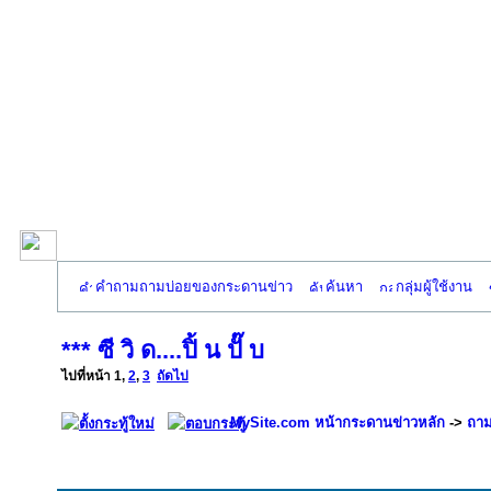
คำถามถามบ่อยของกระดานข่าว
ค้นหา
กลุ่มผู้ใช้งาน
*** ซี วิ ด....ปิ้ น ปั๊ บ
ไปที่หน้า
1
,
2
,
3
ถัดไป
MySite.com หน้ากระดานข่าวหลัก
->
ถาม