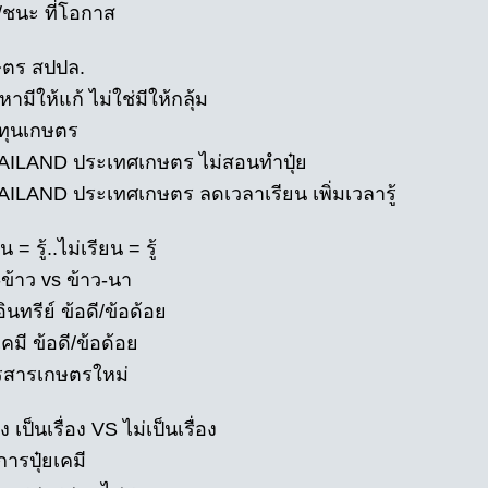
้/ชนะ ที่โอกาส
ษตร สปปล.
หามีให้แก้ ไม่ใช่มีให้กลุ้ม
นทุนเกษตร
AILAND ประเทศเกษตร ไม่สอนทำปุ๋ย
AILAND ประเทศเกษตร ลดเวลาเรียน เพิ่มเวลารู้
น = รู้..ไม่เรียน = รู้
ข้าว vs ข้าว-นา
อินทรีย์ ข้อดี/ข้อด้อย
เคมี ข้อดี/ข้อด้อย
รสารเกษตรใหม่
อง เป็นเรื่อง VS ไม่เป็นเรื่อง
ารปุ๋ยเคมี