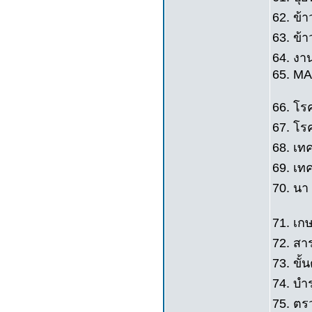
62. ข้า
63. ข้าว
64. งา
65. M
66. โรค
67. โรค
68. เทค
69. เทค
70. นา 
71. เกษ
72. สา
73. ขั้
74. บำ
75. ตรว