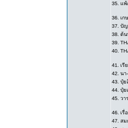
35. แพ
36. เก
37. ปัญ
38. ต้
39. TH
40. TH
41. เรีย
42. นา-
43. ปุ๋ย
44. ปุ๋ย
45. วา
46. เรื่
47. สมก