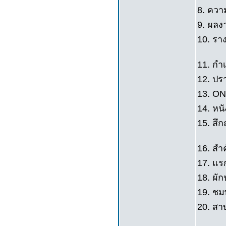
8. คว
9. ผลง
10. ราง
11. กำ
12. ปร
13. ON
14. หนั
15. สึ
16. สำค
17. แร
18. ผัก
19. ชมพู
20. สาบ