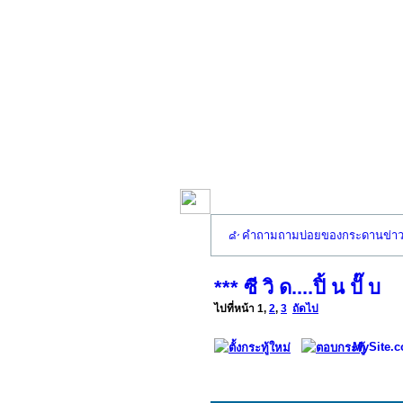
คำถามถามบ่อยของกระดานข่า
*** ซี วิ ด....ปิ้ น ปั๊ บ
ไปที่หน้า
1
,
2
,
3
ถัดไป
MySite.c