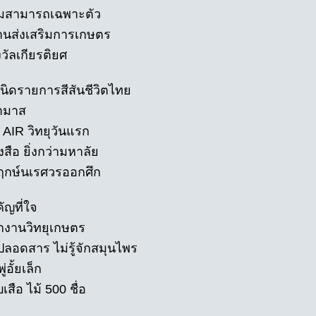
ามสามารถเฉพาะตัว
านส่งเสริมการเกษตร
วัลเกียรติยศ
เนิดรายการสีสันชีวิตไทย
ามาส
 AIR วิทยุวันแรก
งสือ ยิ่งกว่ามหาลัย
กฤกษ์นเรศวรออกศึก
ัญที่ใจ
กงานวิทยุเกษตร
ปลอดสาร ไม่รู้จักสมุนไพร
่อั้ยเล็ก
เสือ ไม้ 500 ชื่อ