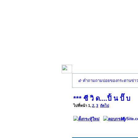
คำถามถามบ่อยของกระดานข่า
*** ซี วิ ด....ปิ้ น ปั๊ บ
ไปที่หน้า
1
,
2
,
3
ถัดไป
MySite.c