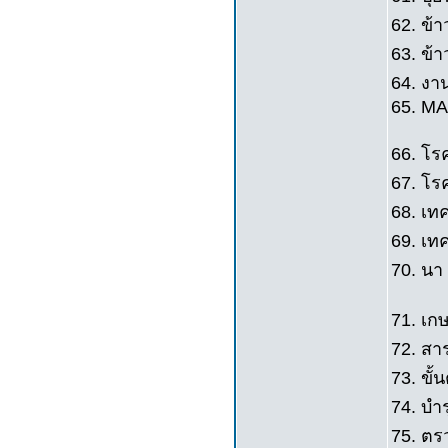
62. ข้า
63. ข้าว
64. งา
65. M
66. โรค
67. โรค
68. เทค
69. เทค
70. นา 
71. เกษ
72. สา
73. ขั้
74. บำ
75. ตรว