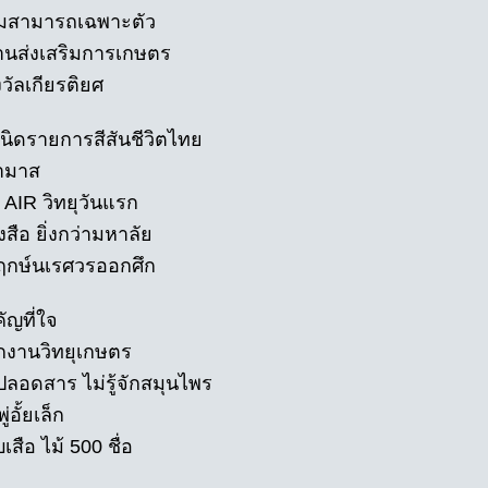
ามสามารถเฉพาะตัว
านส่งเสริมการเกษตร
วัลเกียรติยศ
เนิดรายการสีสันชีวิตไทย
ามาส
 AIR วิทยุวันแรก
งสือ ยิ่งกว่ามหาลัย
กฤกษ์นเรศวรออกศึก
ัญที่ใจ
กงานวิทยุเกษตร
ปลอดสาร ไม่รู้จักสมุนไพร
่อั้ยเล็ก
เสือ ไม้ 500 ชื่อ