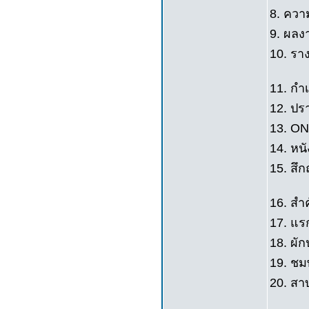
8. คว
9. ผลง
10. ราง
11. กำ
12. ปร
13. ON
14. หนั
15. สึ
16. สำค
17. แร
18. ผัก
19. ชมพู
20. สาบ