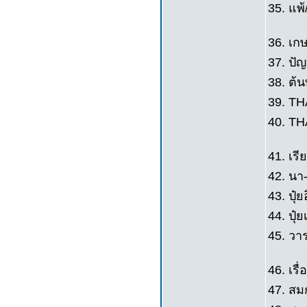
35. แพ
36. เก
37. ปัญ
38. ต้
39. TH
40. TH
41. เรีย
42. นา-
43. ปุ๋ย
44. ปุ๋ย
45. วา
46. เรื่
47. สมก