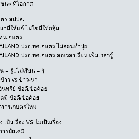
้/ชนะ ที่โอกาส
ษตร สปปล.
หามีให้แก้ ไม่ใช่มีให้กลุ้ม
นทุนเกษตร
AILAND ประเทศเกษตร ไม่สอนทำปุ๋ย
AILAND ประเทศเกษตร ลดเวลาเรียน เพิ่มเวลารู้
น = รู้..ไม่เรียน = รู้
ข้าว vs ข้าว-นา
อินทรีย์ ข้อดี/ข้อด้อย
เคมี ข้อดี/ข้อด้อย
รสารเกษตรใหม่
อง เป็นเรื่อง VS ไม่เป็นเรื่อง
ารปุ๋ยเคมี