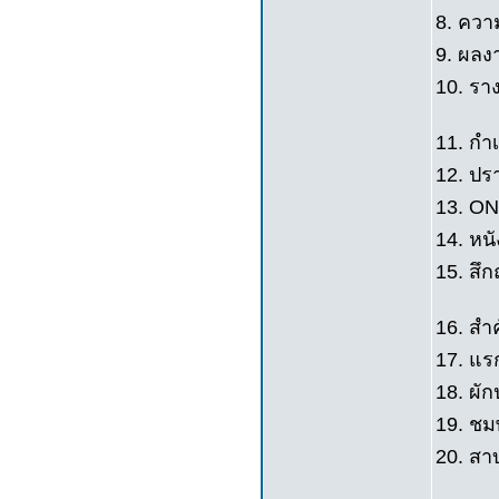
8. คว
9. ผลง
10. ราง
11. กำ
12. ปร
13. ON
14. หนั
15. สึ
16. สำค
17. แร
18. ผัก
19. ชมพู
20. สาบ