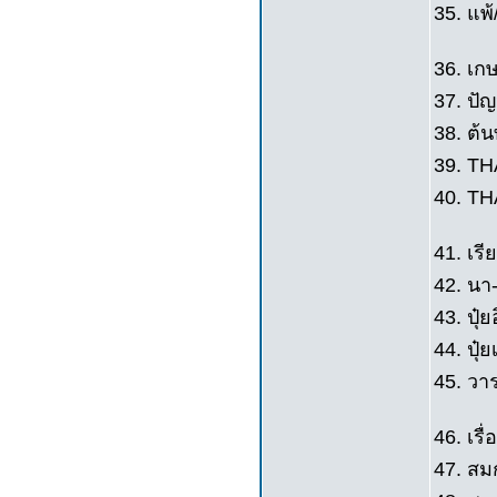
35. แพ
36. เก
37. ปัญ
38. ต้
39. TH
40. TH
41. เรีย
42. นา-
43. ปุ๋ย
44. ปุ๋ย
45. วา
46. เรื่
47. สมก