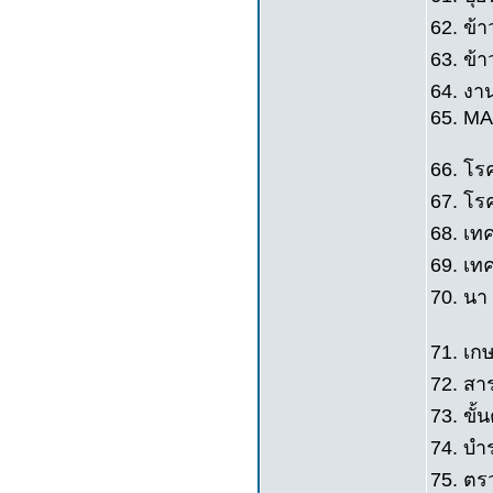
62. ข้า
63. ข้าว
64. งา
65. M
66. โรค
67. โรค
68. เทค
69. เทค
70. นา 
71. เกษ
72. สา
73. ขั้
74. บำ
75. ตรว