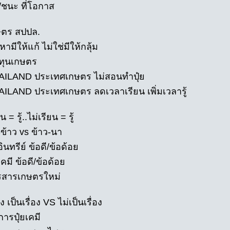
้/ชนะ ที่โอกาส
ษตร สปปล.
หามีให้แก้ ไม่ใช่มีให้กลุ้ม
นทุนเกษตร
AILAND ประเทศเกษตร ไม่สอนทำปุ๋ย
AILAND ประเทศเกษตร ลดเวลาเรียน เพิ่มเวลารู้
น = รู้..ไม่เรียน = รู้
ข้าว vs ข้าว-นา
อินทรีย์ ข้อดี/ข้อด้อย
เคมี ข้อดี/ข้อด้อย
รสารเกษตรใหม่
อง เป็นเรื่อง VS ไม่เป็นเรื่อง
ารปุ๋ยเคมี