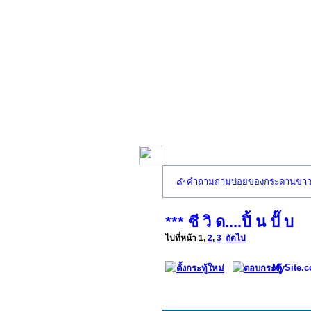
คำถามถามบ่อยของกระดานข่า
*** ซี วิ ด....ปิ้ น ปั๊ บ
ไปที่หน้า
1
,
2
,
3
ถัดไป
MySite.c