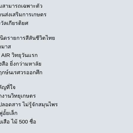
ามสามารถเฉพาะตัว
านส่งเสริมการเกษตร
วัลเกียรติยศ
เนิดรายการสีสันชีวิตไทย
ามาส
 AIR วิทยุวันแรก
งสือ ยิ่งกว่ามหาลัย
กฤกษ์นเรศวรออกศึก
ัญที่ใจ
กงานวิทยุเกษตร
ปลอดสาร ไม่รู้จักสมุนไพร
่อั้ยเล็ก
เสือ ไม้ 500 ชื่อ