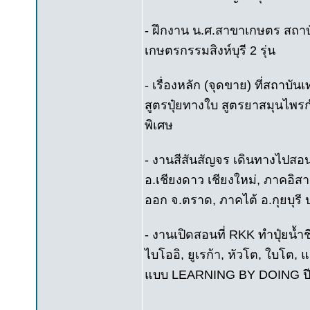
- ฝึกงาน น.ศ.สาขาเกษตร สถาบั
เกษตรกรรมสิงห์บุรี 2 รุ่น
- เรื่องหลัก (จุดขาย) ที่สถาบ
สูตรปุ๋ยทางใบ สูตรยาสมุนไพรก
พิเศษ
- งานสีสันสัญจร เดินทางไปสอ
อ.เชียงดาว เชียงใหม่, ภาคอิส
ออก จ.ตราด, ภาคไต้ อ.กุยบุรี ป
- งานเปิดสอนที่ RKK ทำปุ๋ยน้ำ
ไบโออิ, ยูเรก้า, หัวโต, ใบโต, 
แบบ LEARNING BY DOING ปี 2