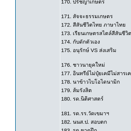
170. ปรัชญาเกษตร
171. สัจจะธรรมเกษตร
172. สีสันชีวิตไทย ภาษาไทย
173. เรียนเกษตรสไตล์สีสันชีว
174. กับดักตัวเอง
175. อนุรักษ์ VS ส่งเสริม
176. ชาวนายุคใหม่
177. อินทรีย์ไม่ปุ๋ยเคมีไม่สารเค
178. นาข้าวไบโอไดนามิก
179. ส้มรังสิต
180. รด.นิติศาสตร์
181. รด.รร.วัดเขมาฯ
182. นนส.ป. สอบตก
183. รด.ขาดฝึก