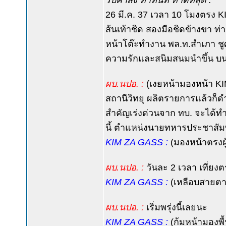
รับคำสั่ง ทำทันที ทำดีที่สุด :
26 มี.ค. 37 เวลา 10 โมงตรง 
ส้นเท้าชิด สองมือชิดข้างขา 
หน้าโต๊ะทำงาน พล.ท.สำเภา ชูศ
ความรักและสนิมสนมนำขึ้น บนแว
ผบ.นปอ. :
(เงยหน้ามองหน้า KIM 
สถานีวิทยุ ผลิตรายการแล้วก็
สำคัญเร่งด่วนจาก ทบ. จะได้ทำ
นี้ ตำแหน่งนายทหารประชาสัมพัน
KIM ZA GASS :
(มองหน้าตรงผู้
ผบ.นปอ. :
วันละ 2 เวลา เที่ยงตร
KIM ZA GASS :
(เหลือบสายตาม
ผบ.นปอ. :
เริ่มพรุ่งนี้เลยนะ
KIM ZA GASS :
(ก้มหน้ามองพื้น