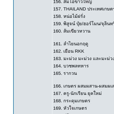
156. ส้มโอขาวใหญ่
157. THAILAND ประเทศเกษตร
158. หน่อไม้ฝรั่ง
159. พิสูจน์ ปุ๋ย/ฮอร์โมน/จุลินท
160. ส้มเขียวหวาน
161. ลำไยนอกฤดู
162. เยือน RKK
163. มะม่วง มะม่วง และมะม่ว
164. บวชพลทหาร
165. รากวน
166. เกษตร ผสมผสาน-ผสมผเ
167. ครู-นักเรียน ยุคใหม่
168. กระดุมเกษตร
169. หัวใจเกษตร