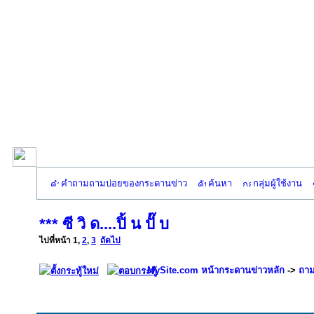
คำถามถามบ่อยของกระดานข่าว
ค้นหา
กลุ่มผู้ใช้งาน
*** ซี วิ ด....ปิ้ น ปั๊ บ
ไปที่หน้า
1
,
2
,
3
ถัดไป
MySite.com หน้ากระดานข่าวหลัก
->
ถาม