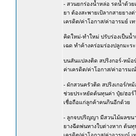
- สวนยกร่องน้ำหล่อ รดน้ำด้วยเรื
ยา ต้องสะพายเป้ลากสายยางต่างห
เครดิต/ค่าโอกาส/ค่าอารมย์ เทา
คิดใหม่-ทำใหม่ ปรับร่องเป็นน้ำ
เฉด ทำค้างคร่อมร่องปลูกมะระฟักเ
บนสันแปลงติด สปริงกอร์-หม้อปุ๋
ค่าเครดิต/ค่าโอกาส/ค่าอารมณ์ 
- ผักสวนครัวติด สปริงเกอร์/หม้
ช่วยประหยัดต้นทุนค่า ปุ๋ย/ฮอ
เชื่อถือแก่ลูกค้าคนกินอีกด้วย
- ลูกจบปริญญา มีสวนไม้ผลขนา
ยางฉีดพ่นทางใบต่างหาก ต้นทุน 
เครดิต/ค่าโอกาส/ค่าอารมณ์ เท