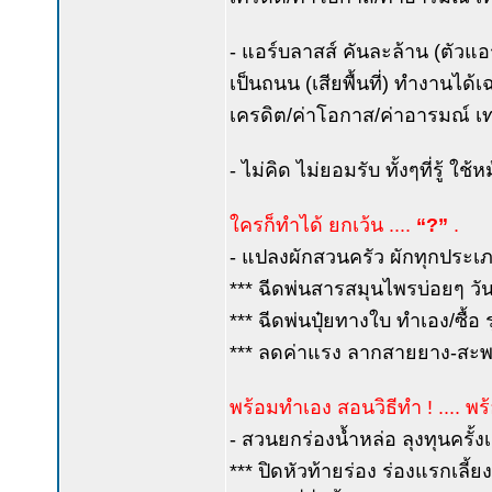
- แอร์บลาสส์ คันละล้าน (ตัวแอ
เป็นถนน (เสียพื้นที่) ทำงานได้เ
เครดิต/ค่าโอกาส/ค่าอารมณ์ เท
- ไม่คิด ไม่ยอมรับ ทั้งๆที่รู้ ใช
ใครก็ทำได้ ยกเว้น ....
“?”
.
- แปลงผักสวนครัว ผักทุกประเภท
*** ฉีดพ่นสารสมุนไพรบ่อยๆ วันต
*** ฉีดพ่นปุ๋ยทางใบ ทำเอง/ซื้อ 
*** ลดค่าแรง ลากสายยาง-สะพายเ
พร้อมทำเอง สอนวิธีทำ ! .... พร
- สวนยกร่องน้ำหล่อ ลุงทุนครั้งเ
*** ปิดหัวท้ายร่อง ร่องแรกเลี้ย