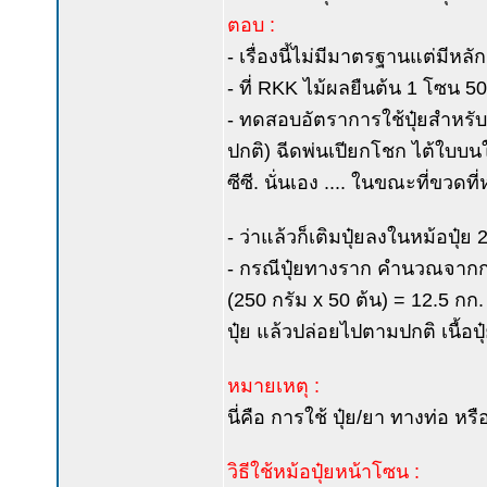
ตอบ :
- เรื่องนี้ไม่มีมาตรฐานแต่มีหล
- ที่ RKK ไม้ผลยืนต้น 1 โซน 5
- ทดสอบอัตราการใช้ปุ๋ยสำหรับ 
ปกติ) ฉีดพ่นเปียกโชก ไต้ใบบนใ
ซีซี. นั่นเอง .... ในขณะที่ขวดท
- ว่าแล้วก็เติมปุ๋ยลงในหม้อปุ๋ย
- กรณีปุ๋ยทางราก คำนวณจากการห
(250 กรัม x 50 ต้น) = 12.5 กก.
ปุ๋ย แล้วปล่อยไปตามปกติ เนื้อป
หมายเหตุ :
นี่คือ การใช้ ปุ๋ย/ยา ทางท่อ ห
วิธีใช้หม้อปุ๋ยหน้าโซน :