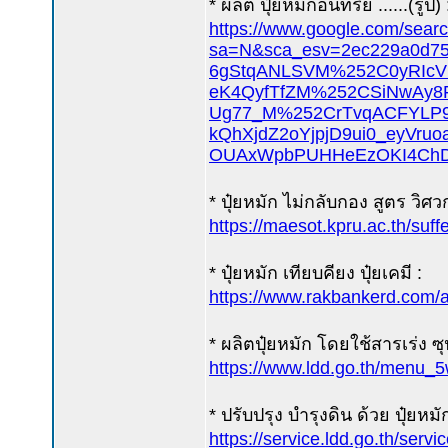
* ผลิต ปุ๋ยหมักอินทรีย์ ......(รูป) 
https://www.google.com/sear
sa=N&sca_esv=2ec229a
6gStqANLSVM%252C0yRIc
eK4QyfTfZM%252CSiNwAy
Ug77_M%252CrTvqACFYLP9
kQhXjdZ2oYjpjD9ui0_eyVr
OUAxWpbPUHHeEzOKI4ChDs
* ปุ๋ยหมัก ไม่กลับกอง สูตร วิศว
https://maesot.kpru.ac.th/su
* ปุ๋ยหมัก เทียบคียง ปุ๋ยเคมี :
https://www.rakbankerd.com/a
* ผลิตปุ๋ยหมัก โดยใช้สารเร่ง ซุ
https://www.ldd.go.th/menu_
* ปรับปรุง บำรุงดิน ด้วย ปุ๋ยหมัก
https://service.ldd.go.th/servi