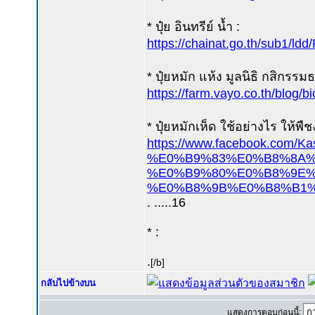
* ปุ๋ย อินทรีย์ น้ำ :
https://chainat.go.th/sub1/ld
* ปุ๋ยหมัก แห้ง มูลนิธิ กสิกรรม
https://farm.vayo.co.th/blog/b
* ปุ๋ยหมักเห็ด ใช้อย่างไร ให้พืช
https://www.facebook
%E0%B9%83%E0%B8%8A%
%E0%B9%80%E0%B8%9E%
%E0%B8%9B%E0%B8%B1%
. .....16
* :
.
[/b]
กลับไปข้างบน
แสดงการตอบก่อนนี้: