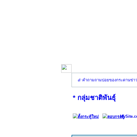
คำถามถามบ่อยของกระดานข่า
* กลุ่มชาติพันธุ์
MySite.c