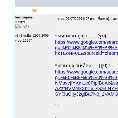
ผู้ส่ง
kimzagass
ตอบ: 07/07/2026 6:27 pm
ชื่อกระทู้: * ด
หาวด้า
* ดอกตาเบบูญ่า ...... (รูป) :
เข้าร่วมเมื่อ: 12/07/2009
ตอบ: 12257
https://www.google.com/sear
q=%E0%B8%94%E0%B8%AD
hkTEoNF0E&sourceid=chrom
* ตาเบบูญ่าเหลือง .....(รูป) :
https://www.google.com/sear
q=%E0%B8%95%E0%B8%B2
NMavejIYXm1e8PjpfBqAc&st
AZzfRVMmkXbTV_QcFLNYHG
SYf3uCIjyJ2gjBa7N3_2VA
* :
.