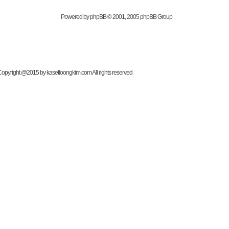
Powered by
phpBB
© 2001, 2005 phpBB Group
t @2015 by kasetloongkim.com All rights reserved