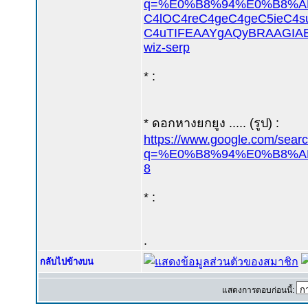
q=%E0%B8%94%E0%B8%AD%
C4lOC4reC4geC4geC5ieC4s
C4uTIFEAAYgAQyBRAAGIA
wiz-serp
* :
* ดอกหางยกยูง ..... (รูป) :
https://www.google.com/sear
q=%E0%B8%94%E0%B8%AD
8
* :
.
กลับไปข้างบน
แสดงการตอบก่อนนี้: