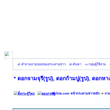
คำถามถามบ่อยของกระดานข่าว
ค้นหา
กลุ่มผู้ใช้งาน
* ดอกจามจุรี(รูป), ดอกก้ามปู(รูป), ดอกหาง
MySite.com หน้ากระดานข่าวหลัก
->
ถาม