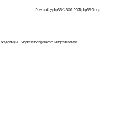
Powered by
phpBB
© 2001, 2005 phpBB Group
t @2015 by kasetloongkim.com All rights reserved