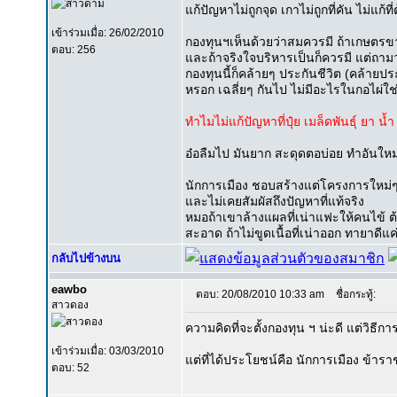
แก้ปัญหาไม่ถูกจุด เกาไม่ถูกที่คัน ไม่แก้ที่
เข้าร่วมเมื่อ: 26/02/2010
กองทุนฯเห็นด้วยว่าสมควรมี ถ้าเกษตรขา
ตอบ: 256
และถ้าจริงใจบริหารเป็นก็ควรมี แต่ถามว่
กองทุนนี้ก็คล้ายๆ ประกันชีวิต (คล้ายปร
หรอก เฉลี่ยๆ กันไป ไม่มีอะไรในกอไผ่ใช่ไห
ทำไมไม่แก้ปัญหาที่ปุ๋ย เมล็ดพันธุ์ ยา
อ๋อลืมไป มันยาก สะดุดตอบ่อย ทำอันใหม่ขึ
นักการเมือง ชอบสร้างแต่โครงการใหม่ๆให้
และไม่เคยสัมผัสถึงปัญหาที่แท้จริง
หมอถ้าเขาล้างแผลที่เน่าแฟะให้คนไข้ ต้อง
สะอาด ถ้าไม่ขูดเนื้อที่เน่าออก ทายาดีแค่
กลับไปข้างบน
eawbo
ตอบ: 20/08/2010 10:33 am
ชื่อกระทู้:
สาวดอง
ความคิดที่จะตั้งกองทุน ฯ น่ะดี แต่วิ
เข้าร่วมเมื่อ: 03/03/2010
แต่ที่ได้ประโยชน์คือ นักการเมือง ข้า
ตอบ: 52