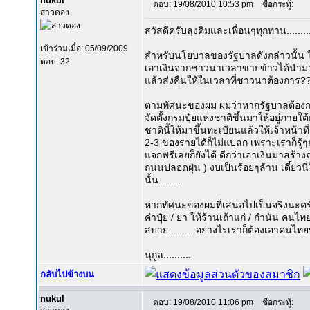
nukul
ตอบ: 19/08/2010 10:53 pm
ชื่อกระทู้:
สาวดอง
สวัสดีครับลุงคิมและเพื่อนๆทุกท่าน........
เข้าร่วมเมื่อ: 05/09/2009
สำหรับนโยบาลของรัฐบาลดังกล่าวนั้น 
ตอบ: 32
เอาเงินจากชาวนาเวลาขายข้าวได้นำมาเ
แล้วส่งคืนให้ในเวลาที่ชาวนาต้องการ?????
ตามทัศนะของผม ผมว่าหากรัฐบาลต้องก
จัดตั้งกรมปุ๋ยแห่งชาติขึ้นมาให้อยู่ภา
ชาตินี้ให้มาขึ้นทะเบียนแล้วให้เจ้าหน้าท
2-3 ของรายได้ก็ไม่แปลก เพราะเราก็รู้ๆก
แจกฟรีเลยก็ยังได้ ดีกว่าเอาเงินมาสร้า
ถนนปลอดฝุ่น ) งบเป็นร้อยๆล้าน เดี๋ยวนี
นั้น........
หากทัศนะของผมที่เสนอไปเป็นจริงนะครั
ค่าปุ๋ย / ยา ให้ร้านเถ้าแก่ / กำนัน ค
สบาย......... อย่างไรเราก็ต้องเอาคนไทย
นุกูล..........
กลับไปข้างบน
nukul
ตอบ: 19/08/2010 11:06 pm
ชื่อกระทู้: