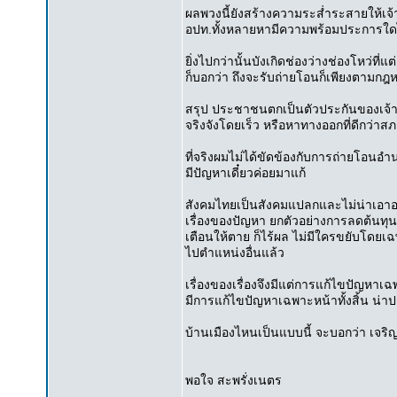
ผลพวงนี้ยังสร้างความระส่ำระสายให้เจ้าห
อปท.ทั้งหลายหามีความพร้อมประการใด
ยิ่งไปกว่านั้นบังเกิดช่องว่างช่องโหว่ที่
ก็บอกว่า ถึงจะรับถ่ายโอนก็เพียงตามกฎหม
สรุป ประชาชนตกเป็นตัวประกันของเจ้าหน
จริงจังโดยเร็ว หรือหาทางออกที่ดีกว่าสภา
ที่จริงผมไม่ได้ขัดข้องกับการถ่ายโอน
มีปัญหาเดี๋ยวค่อยมาแก้
สังคมไทยเป็นสังคมแปลกและไม่น่าเอาอ
เรื่องของปัญหา ยกตัวอย่างการลดต้นทุน
เตือนให้ตาย ก็ไร้ผล ไม่มีใครขยับโดยเฉพ
ไปตำแหน่งอื่นแล้ว
เรื่องของเรื่องจึงมีแต่การแก้ไขปัญห
มีการแก้ไขปัญหาเฉพาะหน้าทั้งสิ้น น่
บ้านเมืองไหนเป็นแบบนี้ จะบอกว่า เจริญ
พอใจ สะพรั่งเนตร