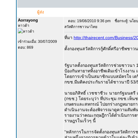
ผู้ส่ง
Aorrayong
ตอบ: 19/08/2010 9:36 pm
ชื่อกระทู้: นโย
หาวด้า
สวัสดิการชาวนาไทย
ที่มา
http://thairecent.com/Business/
เข้าร่วมเมื่อ: 30/07/2009
ตอบ: 869
ตั้งกองทุนสวัสดิการกู้ศักดิ์ศรีอาชีพชา
รัฐบาลตั้งกองทุนสวัสดิการช่วยชาวนา 17 
ป้องกันทายาททิ้งอาชีพเดิมเข้าโรงงาน
โดยการเข้าเป็นสมาชิกแบบสมัครใจ เตรีย
กขช.มีมติคงประกันรายได้ชาวนาปี 53/54
นายอภิสิทธิ์ เวชชาชีวะ นายกรัฐมนต
(กขช.) โดยระบุว่า ที่ประชุม กขช.เห
เกษตรและสหกรณ์ ไปยกร่างกฎหมายการจ
ดำเนินงานจะต้องพิจารณาดูความสัมพันธ
รายงานว่าคณะกฤษฎีกาได้ดำเนินการตรว
ราษฎรในเร็วๆ นี้
“หลักการในการจัดตั้งกองทุนสวัสดิกา
ส่วนหนึ่งจากการขายข้าวในแต่ละปีเข้า