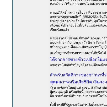
ดังกล่าวจะใช้ระบบสมัครใจของชาวนาเอ
นายอภิสิทธิ์ กล่าวต่อไปว่า ที่ประชุ
เกษตรกรฤดูกาลผลิตปี 2553/2554 ในอัต
ประชุมพิจารณาแล้วเห็นว่าต้นทุนในการ
เพียงองค์ประกอบอื่นที่เปลี่ยนแปลงเพีย
เรียบร้อยแล้ว
นายธราดล เปี่ยมพงศ์สานต์ รองเลขาธิก
แบบคล้ายๆ กับกองทุนสวัสดิการสังค
กร่างกฎหมายเพื่อออกเป็นพระราชบัญญัติ
จะเข้าสู่การพิจารณาของสภาได้หรือไม่ โ
ได้จากการขายข้าวเปลือกในแต่ละ
เกษตรฯ ไปจัดทำข้อมูลโดยละเอียดเพื่ออ
สำหรับสวัสดิการของชาวนาที่
ทุพพลภาพหรือเสียชีวิต เงินสงเ
รัฐบาลจัดหาให้อยู่ แล้ว เช่น ค่ารักษ
ผู้ทรงคุณวุฒิ พร้อมกันนี้ กระทรวงเกษ
อื่น รวมทั้งกรณีที่ชาวนาบางรายที่ในบ
ทั้งนี้ กรณีที่รัฐบาลเห็นควรจัดตั้งกองท