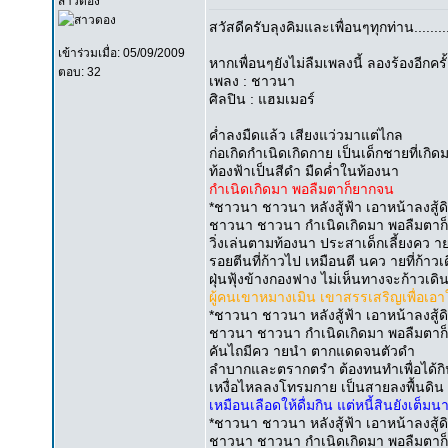
สาวดอง
สวัสดีครับลุงคิมและเพื่อนๆทุกท่าน.........
เข้าร่วมเมื่อ: 05/09/2009
หากเพื่อนๆยังไม่ลืมเพลงนี้ ลองร้องอีกค
ตอบ: 32
เพลง : ชาวนา
ศิลปิน : แฮมเมอร์
ค่ำลงมืดแล้ว เสียงแว่วมาแต่ไกล
ก่อเกิดกำเนิดเกิดกาย เป็นเด็กชายที่เกิด
ท้องฟ้าเป็นสีดำ มืดค่ำในท้องนา
กำเนิดเกิดมา พอลืมตาก็ยากจน
*ชาวนา ชาวนา หลังสู้ฟ้า เอาหน้าลงสู้ด
ชาวนา ชาวนา กำเนิดเกิดมา พอลืมตาก
วิ่งเล่นตามท้องนา ประสาเด็กเลี้ยงคว า
รอยตีนที่ก้าวไป เหมือนตี นคว ายที่ก้าวเ
ฝุ่นฟุ้งข้างกองฟาง ไม่เห็นทางจะก้าวเดิ
ผู้คนเขาหมางเมิน เขาสรรเสริญเพื่อเอา
*ชาวนา ชาวนา หลังสู้ฟ้า เอาหน้าลงสู้ด
ชาวนา ชาวนา กำเนิดเกิดมา พอลืมตาก
คันไถมีคว ายนำ ตากแดดจนตัวดำ
ลำบากและตรากตรำ ต้องทนทำเพื่อได้กิ
เหงื่อไหลลงโทรมกาย เป็นสายลงพื้นดิน
เหมือนเลือดให้ดื่มกิน แต่หนี้สินยังเต็มน
*ชาวนา ชาวนา หลังสู้ฟ้า เอาหน้าลงสู้ด
ชาวนา ชาวนา กำเนิดเกิดมา พอลืมตาก