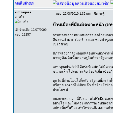
กลับไปข้างบน
kimzagass
ตอบ: 22/08/2010 1:32 pm
ชื่อกระทู้:
หาวด้า
บ้านเมืองที่มีแต่เฉพาะหน้า (เ
เข้าร่วมเมื่อ: 12/07/2009
ตอบ: 12257
กรมทางหลวงชนบทบอกว่า องค์กรปกครอ
คืนงานจำพวก ก่อสร้าง และซ่อมบำรุงถ
เชี่ยวชาญ
สภาพจริงกำลังหลอกหลอนแทบทุกงานที่
นาจสู่ท้องถิ่นนั้นสวยหรูในตำรารัฐศาสตร์
แทบทุกอย่างก็ว่าได้ครับที่ อปท.ไม่มีคว
ขนาดเล็ก ไปจนกระทั่งเรื่องที่เกี่ยวข
ทุกวันนี้ถ่ายโอนไปก็จริง จริงแท้ยิ่งกว
หรือ? นอกจากไม่เกิดแล้ว ซ้ำร้ายยังทำ
ประโยชน์
ผมอยากบอกว่า นี่คือความไม่รับผิดชอบ
อย่างไร และไม่เตรียมการรองรับผลจากข้
อปท.เพิ่มขึ้นปีละเท่าไหร่จนถึงเพดาน