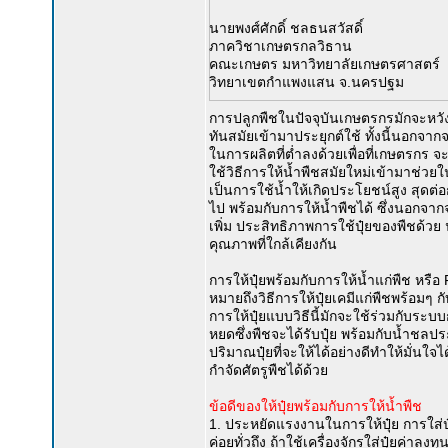
นายพงศ์ศักดิ์ ชลธนสวัสดิ์
ภาควิชาเกษตรกลวิธาน
คณะเกษตร มหาวิทยาลัยเกษตรศาสตร์
วิทยาเขตกำแพงแสน จ.นครปฐม
การปลูกพืชในปัจจุบันเกษตรกรมักจะหวั
ทันสมัยเข้ามาประยุกต์ใช้ ทั้งนี้นอกจ
ในการผลิตที่ต่ำลงด้วยเพื่อที่เกษตรกร 
ใช้วิธีการให้น้ำพืชสมัยใหม่เข้ามาช่ว
เป็นการใช้น้ำให้เกิดประโยชน์สูง สุดต่อ
ไป พร้อมกับการให้น้ำพืชได้ ซึ่งนอกจาก
เพิ่ม ประสิทธิภาพการใช้ปุ๋ยของพืชด้วย น
คุณภาพที่ใกล้เคียงกัน
การให้ปุ๋ยพร้อมกับการให้น้ำแก่พืช หรือ 
หมายถึงวิธีการให้ปุ๋ยเคมีแก่พืชพร้อมๆ กั
การให้ปุ๋ยแบบวิธีนี้มักจะใช้ร่วมกับร
หยดซึ่งพืชจะได้รับปุ๋ย พร้อมกับน้ำชลป
ปริมาณปุ๋ยที่จะให้ได้อย่างดีทำให้มั่นใจ
กำจัดศัตรูพืชได้ด้วย
ข้อดีของให้ปุ๋ยพร้อมกับการให้น้ำพืช
1. ประหยัดแรงงานในการให้ปุ๋ย การใส่
ค่อยทั่วถึง ถ้าใช้เครื่องจักรใส่ปุ๋ยค่า