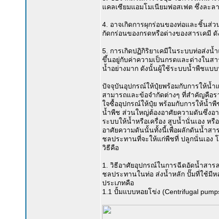
แคลเซียมแอมโมเนียมฟอสเฟต ซึ่งละลายน้ำ
4. อาจเกิดการผุกร่อนของท่อและชิ้นส่วน
กัดกร่อนของกรดหรือด่างของสารเคมี ดังน
5. การเกิดปฏิกิริยาเคมีในระบบท่อส่
ขึ้นอยู่กับค่าความเป็นกรดและด่างในสา
น้ำอย่างมาก ดังนั้นผู้ใช้ระบบน้ำพืชแ
ปัจจุบันอุปกรณ์ให้ปุ๋ยพร้อมกับการให้
สามารถและข้อจำกัดต่างๆ ที่สำคัญคือราคา
ใจซื้ออุปกรณ์ให้ปุ๋ย พร้อมกับการให้น้ำ
น้ำพืช ส่วนใหญ่ต้องอาศัยความดันซึ่ง
ระบบให้น้ำหรือเครื่อง สูบน้ำนั่นเอง หรื
อาศัยความดันนั้นทั้งนี้เพื่อผลักดันน้ำส
ชลประทานที่จะให้แก่พืชที่ ปลูกนั่นเอง
วิธีคือ
1. วิธีอาศัยอุปกรณ์ในการฉีดอัดน้ำสารล
ชลประทานในท่อ ส่งน้ำหลัก ปั๊มที่ใช
ประเภทคือ
1.1 ปั้มแบบหอยโข่ง (Centrifugal pump