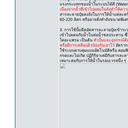
แรงกระแทกของน้ำในระบบได้ดี (Water 
เนื่องจากน้ำที่เข้าไปผสมในถังทำให้
สารละลายปุ๋ยลงถังในการให้น้ำแต่ละครั้
60-220 ลิตร หรืออาจสั่งทำถังขนาดพิเศษ
3. การใช้ปั้มฉีดอัดสารละลายปุ๋ยเข้าร
เข้าไปผสมกับน้ำในท่อน้ำชลประทาน ซึ่ง
ไดอะแฟรม เป็นต้น
ตัวปั้มและอุปกรณ์ต
หรือมีการเคลือบผิวป้องกันเอาไว้
อัตรา
ใช้ระบบควบคุมแบบอัตโนมัติหรือ คอมพิวเ
กรดและไม่เกิด ปฏิกิริยาเคมีกับสารละลายป
เหมาะสมกับการให้น้ำในรอบเวรหนึ่ง ๆ