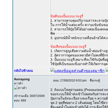
ข้อดีของปั้มแบบเวนจูรี่
1. สามารถควบคุมปริมาณสารละลายปุ๋ยที่
ใน การให้น้ำแต่ละครั้ง ความเข้มข้นขอ
2. สามารถให้ปุ๋ยให้ได้อย่างต่อเนื่องตลอด
พืช
3. อุปกรณ์มีน้ำหนักเบาเคลื่อนย้ายได้สะ
ข้อเสียของปั้มแบบเวนจูรี่
1. เกิดการสูญเสียความดันน้ำค่อนข้างสู
2. อัตราการดูดของเหลวมีค่าไม่คงที่มีกร
3. ปั้มแบบเวนจูรี่เหมาะที่จะใช้กับปุ๋ยที
ใช้ปุ๋ยที่เป็นของแข็งอาจทำให้เกิดการอุดตั
กลับไปข้างบน
Aorrayong
ตอบ: 27/08/2010 9:03 pm
ชื่อกระทู้:
หาวด้า
2. ถังแบบไหลผ่านผสม (Pressurized 
ของระบบให้น้ำส่งเข้าไปผสมกับสารละล
เข้าร่วมเมื่อ: 30/07/2009
ปุ๋ยภายในถังจะเจือจางลงเรื่อย ๆ ความดั
ตอบ: 869
จุด 2 จุดที่ท่อยาง 2 เส้นต่ออยู่ โดยโช
ที่จะดูดน้ำในท่อเข้าสู่ถังได้ การเลือ