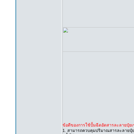
ข้อดีของการใช้ปั้มฉีดอัดสารละลายปุ๋ย
1. สามารถควบคุมปริมาณสารละลายปุ๋ยที