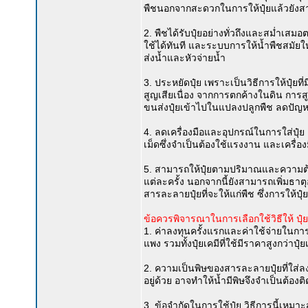
พืชนอกจากสะดวกในการให้ปุ๋ยแล้วยังส
2. พืชได้รับปุ๋ยอย่างทั่วถึงและสม่ำ
ใช้ได้ทันที และระบบการให้น้ำพืชสมัยใ
ส่งน้ำและหัวจ่ายน้ำ
3. ประหยัดปุ๋ย เพราะเป็นวิธีการให้ปุ๋ย
สูญเสียเนื่อง จากการตกค้างในดิน การ
ขนส่งปุ๋ยเข้าไปในแปลงปลูกพืช ลดปัญห
4. ลดเครื่องมือและอุปกรณ์ในการใส่ปุ๋ย เพ
เม็ดซึ่งจำเป็นต้องใช้แรงงาน และเครื
5. สามารถให้ปุ๋ยตามปริมาณและความต้
แต่ละครั้ง นอกจากนี้ยังสามารถเพิ่มธา
สารละลายปุ๋ยที่จะให้แก่พืช ซึ่งการให้ปุ๋ย
ข้อควรพิจารณาในการเลือกใช้วิธีให้ ปุ๋
1. ค่าลงทุนครั้งแรกและค่าใช้จ่ายในกา
แพง รวมทั้งปุ๋ยเคมีที่ใช้มีราคาสูงกว่า
2. ความเป็นพิษของสารละลายปุ๋ยที่ใส
อยู่ด้วย อาจทำให้น้ำมีพิษจึงจำเป็นต้
3. ข้อจำกัดในการใช้ปุ๋ย วิธีการนี้เหมา