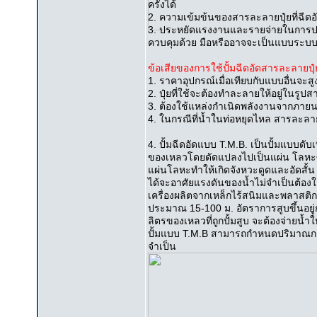
ครั้งได้
2. ความเข้มข้นของสารละลายปุ๋ยที่ฉีดอั
3. ประหยัดแรงงานและรายจ่ายในการปฏิบ
ควบคุมด้วย มือหรืออาจจะเป็นแบบระบบอ
ข้อเสียของการใช้ปั้มฉีดอัดสารละลายปุ
1. ราคาอุปกรณ์เมื่อเทียบกับแบบอื่นจะสู
2. ปุ๋ยที่ใช้จะต้องทำละลายให้อยู่ในรูป
3. ต้องใช้แหล่งกำเนิดพลังงานจากภายนอก 
4. ในกรณีที่น้ำในท่อหยุดไหล สารละลายปุ
4. ปั้มฉีดอัดแบบ T.M.B. เป็นปั้มแบบดับ
ของเหลวโดยดัดแปลงไปเป็นแผ่น โลหะซึ่งย
แผ่นโลหะทำให้เกิดจังหวะดูดและอัดสั้น 
ได้จะอาศัยแรงดันของน้ำไม่จำเป็นต้องใ
เครื่องผลิตจากเหล็กไร้สนิมและพลาสต
ประมาณ 15-100 ม. อัตราการสูบขึ้นอยู่
ลิตรของเหลวที่ถูกปั้มสูบ จะต้องจ่ายน้ำใ
ปั้มแบบ T.M.B สามารถกำหนดปริมาณการจ่
จำเป็น