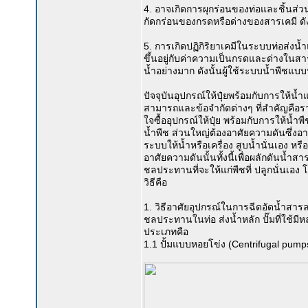
4. อาจเกิดการผุกร่อนของท่อและชิ้นส่วน
กัดกร่อนของกรดหรือด่างของสารเคมี ดังน
5. การเกิดปฏิกิริยาเคมีในระบบท่อส่
ขึ้นอยู่กับค่าความเป็นกรดและด่างในสา
น้ำอย่างมาก ดังนั้นผู้ใช้ระบบน้ำพืชแ
ปัจจุบันอุปกรณ์ให้ปุ๋ยพร้อมกับการให้
สามารถและข้อจำกัดต่างๆ ที่สำคัญคือราคา
ใจซื้ออุปกรณ์ให้ปุ๋ย พร้อมกับการให้น้ำ
น้ำพืช ส่วนใหญ่ต้องอาศัยความดันซึ่ง
ระบบให้น้ำหรือเครื่อง สูบน้ำนั่นเอง หรื
อาศัยความดันนั้นทั้งนี้เพื่อผลักดันน้ำส
ชลประทานที่จะให้แก่พืชที่ ปลูกนั่นเอง
วิธีคือ
1. วิธีอาศัยอุปกรณ์ในการฉีดอัดน้ำสารล
ชลประทานในท่อ ส่งน้ำหลัก ปั๊มที่ใช
ประเภทคือ
1.1 ปั้มแบบหอยโข่ง (Centrifugal pump