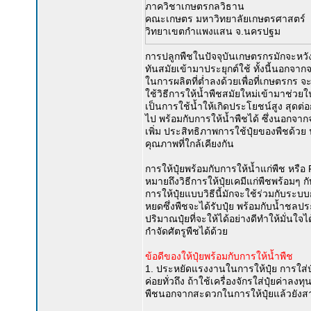
ภาควิชาเกษตรกลวิธาน
คณะเกษตร มหาวิทยาลัยเกษตรศาสตร์
วิทยาเขตกำแพงแสน จ.นครปฐม
การปลูกพืชในปัจจุบันเกษตรกรมักจะหวั
ทันสมัยเข้ามาประยุกต์ใช้ ทั้งนี้นอกจ
ในการผลิตที่ต่ำลงด้วยเพื่อที่เกษตรกร 
ใช้วิธีการให้น้ำพืชสมัยใหม่เข้ามาช่ว
เป็นการใช้น้ำให้เกิดประโยชน์สูง สุดต่อ
ไป พร้อมกับการให้น้ำพืชได้ ซึ่งนอกจาก
เพิ่ม ประสิทธิภาพการใช้ปุ๋ยของพืชด้วย น
คุณภาพที่ใกล้เคียงกัน
การให้ปุ๋ยพร้อมกับการให้น้ำแก่พืช หรือ 
หมายถึงวิธีการให้ปุ๋ยเคมีแก่พืชพร้อมๆ กั
การให้ปุ๋ยแบบวิธีนี้มักจะใช้ร่วมกับร
หยดซึ่งพืชจะได้รับปุ๋ย พร้อมกับน้ำชลป
ปริมาณปุ๋ยที่จะให้ได้อย่างดีทำให้มั่นใจ
กำจัดศัตรูพืชได้ด้วย
ข้อดีของให้ปุ๋ยพร้อมกับการให้น้ำพืช
1. ประหยัดแรงงานในการให้ปุ๋ย การใส่
ค่อยทั่วถึง ถ้าใช้เครื่องจักรใส่ปุ๋ยค่า
พืชนอกจากสะดวกในการให้ปุ๋ยแล้วยังส