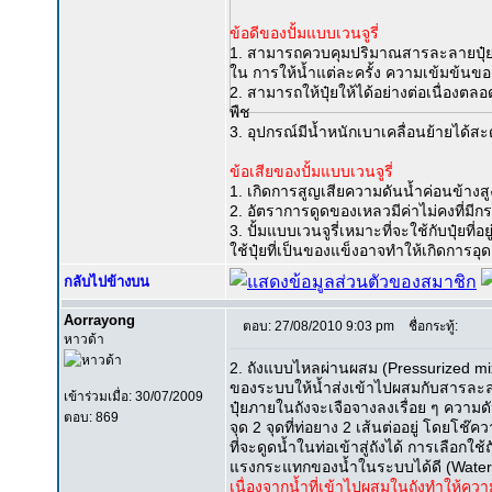
ข้อดีของปั้มแบบเวนจูรี่
1. สามารถควบคุมปริมาณสารละลายปุ๋ยที่
ใน การให้น้ำแต่ละครั้ง ความเข้มข้นขอ
2. สามารถให้ปุ๋ยให้ได้อย่างต่อเนื่องตลอด
พืช
3. อุปกรณ์มีน้ำหนักเบาเคลื่อนย้ายได้สะ
ข้อเสียของปั้มแบบเวนจูรี่
1. เกิดการสูญเสียความดันน้ำค่อนข้างสู
2. อัตราการดูดของเหลวมีค่าไม่คงที่มีกร
3. ปั้มแบบเวนจูรี่เหมาะที่จะใช้กับปุ๋ยที
ใช้ปุ๋ยที่เป็นของแข็งอาจทำให้เกิดการอุดตั
กลับไปข้างบน
Aorrayong
ตอบ: 27/08/2010 9:03 pm
ชื่อกระทู้:
หาวด้า
2. ถังแบบไหลผ่านผสม (Pressurized 
ของระบบให้น้ำส่งเข้าไปผสมกับสารละล
เข้าร่วมเมื่อ: 30/07/2009
ปุ๋ยภายในถังจะเจือจางลงเรื่อย ๆ ความดั
ตอบ: 869
จุด 2 จุดที่ท่อยาง 2 เส้นต่ออยู่ โดยโช
ที่จะดูดน้ำในท่อเข้าสู่ถังได้ การเลือ
แรงกระแทกของน้ำในระบบได้ดี (Water 
เนื่องจากน้ำที่เข้าไปผสมในถังทำให้