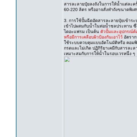
สารละลายปุ๋ยลงถังในการให้น้ำแต่ละครั้
60-220 ลิตร หรืออาจสั่งทำถังขนาดพิเศษ
3. การใช้ปั้มฉีดอัดสารละลายปุ๋ยเข้าร
เข้าไปผสมกับน้ำในท่อน้ำชลประทาน ซึ่ง
ไดอะแฟรม เป็นต้น
ตัวปั้มและอุปกรณ์ต
หรือมีการเคลือบผิวป้องกันเอาไว้
อัตรา
ใช้ระบบควบคุมแบบอัตโนมัติหรือ คอมพิวเ
กรดและไม่เกิด ปฏิกิริยาเคมีกับสารละลายป
เหมาะสมกับการให้น้ำในรอบเวรหนึ่ง ๆ