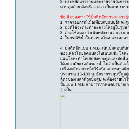
3. ประหยัดแรงงานและรายจ่ายในการปฏิบ
ควบคุมด้วย มือหรืออาจจะเป็นแบบระบบอ
ข้อเสียของการใช้ปั้มฉีดอัดสารละลายปุ
1. ราคาอุปกรณ์เมื่อเทียบกับแบบอื่นจะสู
2. ปุ๋ยที่ใช้จะต้องทำละลายให้อยู่ในรูป
3. ต้องใช้แหล่งกำเนิดพลังงานจากภายนอก 
4. ในกรณีที่น้ำในท่อหยุดไหล สารละลายปุ
4. ปั้มฉีดอัดแบบ T.M.B. เป็นปั้มแบบดับ
ของเหลวโดยดัดแปลงไปเป็นแผ่น โลหะซึ่งย
แผ่นโลหะทำให้เกิดจังหวะดูดและอัดสั้น 
ได้จะอาศัยแรงดันของน้ำไม่จำเป็นต้องใ
เครื่องผลิตจากเหล็กไร้สนิมและพลาสต
ประมาณ 15-100 ม. อัตราการสูบขึ้นอยู่
ลิตรของเหลวที่ถูกปั้มสูบ จะต้องจ่ายน้ำใ
ปั้มแบบ T.M.B สามารถกำหนดปริมาณการจ่
จำเป็น