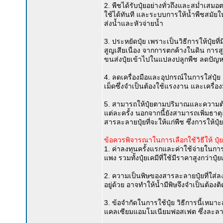
2. พืชได้รับปุ๋ยอย่างทั่วถึงและสม่ำ
ใช้ได้ทันที และระบบการให้น้ำพืชสมัยใ
ส่งน้ำและหัวจ่ายน้ำ
3. ประหยัดปุ๋ย เพราะเป็นวิธีการให้ปุ๋ย
สูญเสียเนื่อง จากการตกค้างในดิน การ
ขนส่งปุ๋ยเข้าไปในแปลงปลูกพืช ลดปัญห
4. ลดเครื่องมือและอุปกรณ์ในการใส่ปุ๋ย เพ
เม็ดซึ่งจำเป็นต้องใช้แรงงาน และเครื
5. สามารถให้ปุ๋ยตามปริมาณและความต้
แต่ละครั้ง นอกจากนี้ยังสามารถเพิ่มธา
สารละลายปุ๋ยที่จะให้แก่พืช ซึ่งการให้ปุ๋ย
ข้อควรพิจารณาในการเลือกใช้วิธีให้ ปุ๋
1. ค่าลงทุนครั้งแรกและค่าใช้จ่ายในกา
แพง รวมทั้งปุ๋ยเคมีที่ใช้มีราคาสูงกว่า
2. ความเป็นพิษของสารละลายปุ๋ยที่ใส
อยู่ด้วย อาจทำให้น้ำมีพิษจึงจำเป็นต้
3. ข้อจำกัดในการใช้ปุ๋ย วิธีการนี้เหมา
แคลเซียมแอมโมเนียมฟอสเฟต ซึ่งละลายน้ำ