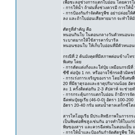
เพื่อชะลอช่วงการแตกใบอ่อน โดยควรใส
- การให้น้ำ ถ้าฝนทิ้งช่วงควรมี การให้น้
- การป้องกันกำจัดศัตรูพืช อย่าปล่อย
ลง และถ้าใบอ่อนเสียหายมาก จะทำให้มั
ศัตรูที่สำคัญ คือ
หนอนกินใบ ในตอนกลางวันตัวหนอนจะทิ
ระบาดมากให้ใช้สารคาร์บาริล
หนอนชอนใบ ให้เก็บใบอ่อนที่มีตัวหนอน
กรณีที่ 2 ต้นมังคุดที่มีสภาพค่อนข้างโท
พิเศษ โดย
- การตัดแต่งกิ่งและใส่ปุ๋ย เหมือนกรณีท
ซีซี ต่อปุ๋ย 1 กก. หรืออาจใช้กรดฮิวมิคช
- การเร่งการเจริญของราก โดยใช้เศษพื
20 ที่มีธาตุรองและธาตุปริมาณน้อย อัตร
ละ 1 ครั้งติดต่อกัน 2-3 สัปดาห์ จะช่วยท
- การกระตุ้นการแตกใบอ่อน ถ้ามีการจั
ฉีดพ่นปุ๋ยยูเรีย (46-0-0) อัตรา 100-200
อัตรา 20-40 กรัม ผสมน้ำตาลเดร็กซ์โต
สารไทโอยูเรีย มีประสิทธิภาพในการกระ
เป็นพิษต่อพืชสูงเช่นกัน อาจทำให้ใบแก่
พิษของสาร และควรฉีดพ่นในตอนเย็น แ
- การให้น้ำและป้องกันกำจัดศัตรูพืช ให้ปฏ