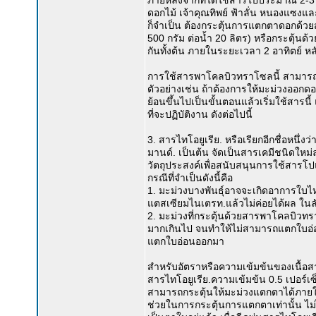
ภายหลังจากที่ได้ใช้สารไปประมาณ 2-3 เด
ดอกไม้ เจ้าคุณทิพย์ ฟ้าลั่น หนองแซงแ
ก็จำเป็น ต้องกระตุ้นการแตกตาดอกด้ว
500 กรัม ต่อน้ำ 20 ลิตร) หรือกระตุ้นด
กันทั้งต้น ภายในระยะเวลา 2 อาทิตย์ หล
การใช้สารพาโคลบิวทราโซลนี้ สามารถ
ตัวอย่างเช่น ถ้าต้องการให้มะม่วงออกดอ
ย้อนขึ้นไปเป็นขั้นตอนแล้วเริ่มใช้สารนี
ที่จะปฏิบัติงาน ดังต่อไปนี้
3. สารไทโอยูเรีย. หรือเรียกอีกชื่อหนึ
มานด์. เป็นต้น จัดเป็นสารเคมีชนิดใหม
วัตถุประสงค์เพื่อสนับสนุนการใช้สารโป
กรณีที่จำเป็นดังนี้คือ
1. มะม่วงบางพันธุ์อาจจะเกิดอาการใบไห
แตสเซียมไนเตรท.แล้วไม่ค่อยได้ผล ในล
2. มะม่วงที่กระตุ้นด้วยสารพาโคลบิว
มากเกินไป จนทำให้ไม่สามารถแตกใบอ่อนไ
แตกใบอ่อนออกมา
สำหรับอัตราหรือความเข้มข้นของเนื้อส
สารไทโอยูเรีย.ความเข้มข้น 0.5 เปอร์เซ็
สามารถกระตุ้นให้มะม่วงแตกตาได้ภายในเ
ช่วยในการกระตุ้นการแตกตาเท่านั้น ไม