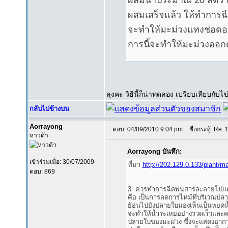
ผสมน้ำประมาณ 20 ลิตร แ
ผสมเสร็จแล้ว ให้ทำการฉ
จะทำให้มะม่วงแทงช่อดอก
การนี้จะทำให้มะม่วงออกด
ลุงคะ วิธีนี้ก็น่าทดลอง เปรียบเทียบกับไ
กลับไปข้างบน
Aorrayong
ตอบ: 04/09/2010 9:04 pm
ชื่อกระทู้: Re: 
หาวด้า
Aorrayong บันทึก:
เข้าร่วมเมื่อ: 30/07/2009
ที่มา
http://202.129.0.133/plant/m
ตอบ: 869
3. ควรทำการฉีดพ่นสารละลายโปแตส
คือ เป็นการลดการไหม้ที่บริเวณปล
ย้อนไปยังปลายใบมองเห็นเป็นหยดน้
จะทำให้น้ำระเหยอย่างรวดเร็วและ
ปลายใบของมะม่วง ซึ่งจะแสดงอาการเ