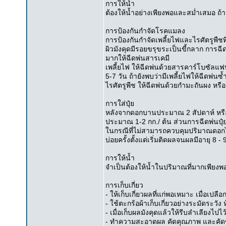
การให้น้ำ
ต้องให้น้ำอย่างเพียงพอและสม่ำเสมอ ถ้
การป้องกันกำจัดโรคแมลง
การป้องกันกำจัดเพลี้ยไฟและไรศัตรูพืชท
ผิวมังคุดมีรอยขรุขระเป็นขี้กลาก การฉ
มากให้ฉีดพ่นสารเคมี
เพลี้ยไฟ ให้ฉีดพ่นด้วยสารคาร์โบซัลแฟน
5-7 วัน ถ้ายังพบว่ามีเพลี้ยไฟให้ฉีดพ่นซ
ไรศัตรูพืช ให้ฉีดพ่นด้วยกำมะถันผง ห
การใส่ปุ๋ย
หลังจากดอกบานประมาณ 2 สัปดาห์ หรือผล
ประมาณ 1-2 กก./ ต้น ส่วนการฉีดพ่นปุ
ในกรณีที่ไม่สามารถควบคุมปริมาณดอกได
บ่อยครั้งตั้งแต่เริ่มติดผลจนผลมีอายุ 8 
การให้น้ำ
จำเป็นต้องให้น้ำในปริมาณที่มากเพียงพอแ
การเก็บเกี่ยว
- ให้เก็บเกี่ยวผลที่แก่พอเหมาะ เมื่อเปล
- ใช้ตะกร้อผ้าเก็บเกี่ยวอย่างระมัดระวัง 
- เมื่อเก็บผลมังคุดแล้วให้รีบลำเลียงไปไว้
- ทำความสะอาดผล คัดคุณภาพ และคัด