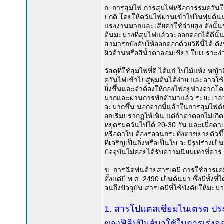
ก. การสุมไฟ การสุมไฟหรือการรมควันให้
ปกติ โดยให้ควันไฟผ่านเข้าไปในพุ่มต้นมะ
แรงงานมากและเสียค่าใช้จ่ายสูง ดังนั้
ต้นมะม่วงที่สุมไฟแล้วจะออกดอกได้ดีนั้นจะ
สามารถบังคับให้ออกดอกด้วยวิธีนี้ได้ ดังนั
ผิวด้านหรือสีน้ำตาลอมเขียว ใบเปราะง่
วัสดุที่ใช้สุมไฟที่ดี ได้แก่ ใบไม้แห้ง 
ควันไฟเข้าไปสู่พุ่มต้นได้ง่าย และอาจใช้แ
ยิ่งขึ้นและจำต้องให้กองไฟอยู่ห่างจากโคน
มากและผ่านการพักตัวมาแล้ว ระยะเวลาขอ
จะมากขึ้น นอกจากนี้แล้วในการสุมไฟต้
อกเริ่มปรากฏให้เห็น แต่ถ้าตาดอกไม่เกิ
หยุดรมควันไปได้ 20-30 วัน และเมื่อตาเ
หรือตาใบ ต้องรอจนกระทั่งตาขยายตัวขึ้น
ที่เจริญเป็นกิ่งหรือเป็นใบ จะมีรูปร่าง
ปัจจุบันไม่ค่อยได้รับความนิยมเท่าที่ควร
ข. การฉีดพ่นด้วยสารเคมี การใช้สารเคมี
ตั้งแต่ปี พ.ศ. 2490 เป็นต้นมา ซึ่งมีทั้ง
จนถึงปัจจุบัน สารเคมีที่ใช้บังคับให้ม
1. สารโปแตสเซียมไนเตรต ป
ของฟิลิปปินส์มาใช้ในการเร่ง