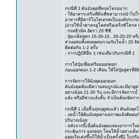
กรณีที่ 3 ต้นมังคุดที่ทรุดโทรมมาก
- ให้อาหารเสริมที่ต้นพืชสามารถนำไปใช
อาหารที่มีคาร์โบไฮเดรตเป็นองค์ประกอ
(อาจใช้น้ำตาลกลูโคสหรือเดร็กซ์โตรส 
: กรดฮิวมิค อัตรา 20 ซีซี.
: ปุ๋ยเกล็ดสูตร 15-30-15 , 20-20-20 ห
ส่วนผสมทั้งหมดผสมรวมกันในน้ำ 20 ลิตร
ติดต่อกัน 1-2 ครั้ง
- การปฏิบัติอื่น ๆ เช่นเดียวกับกรณีที่ 2
การใส่ปุ๋ยเพื่อเตรียมออกดอก
ก่อนออกดอก 1-2 เดือน ให้ใส่ปุ๋ยสูตรที่
การจัดการให้มังคุดออกดอก
ต้นมังคุดต้องมีความสมบูรณ์และมีอายุตา
อย่างน้อย 21-30 วัน และมีการจัดการน้ำ
แล้ง หรือมีช่วงแล้งสั้น จำเป็นต้องจัดกา
กรณีที่ 1 เมื่อสิ้นสุดฤดูฝนแล้ว ต้นมังค
- งดน้ำให้ต้นมังคุดผ่านสภาพแล้งติดต่อ
ปริมาณน้อย
- หลังจากนี้เมื่อต้นมังคุดแสดงอาการใบ
กระตุ้นการ ออกดอก โดยให้น้ำอย่างเต็มท
ยอดเริ่มเต่งขึ้นก็ให้น้ำเป็นครั้งที่2 ใ