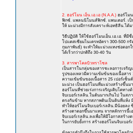
2. ฮอร์โมน เอ็น.เอ.เอ (N.A.A.)
ฮอร์โมนเ
ฟิกซ์. แพลนนิโมนส์ฟิกซ์. แพนเตอร์. เป
ให้ มะม่วงมีการสังเคราะห์เอทธิลีน.ได้ม
วิธีปฏิบัติ ให้ใช้ฮอร์โมนเอ็น.เอ.เอ. ท
โปแตสเซียมไนเตรทอัตรา 300-500 กรัม
กุมภาพันธ์) จะทำให้มะม่วงแทงช่อดอกใ
ได้เร็วกว่าปกติถึง 30-40 วัน
3. สารพาโคลบิวทราโซล
เป็นสารในกลุ่มของสารชะลอการเจริญเติบ
รูปของเหลวมีความเข้มข้นของเนื้อสาร 10 เ
ความเข้มข้นของเนื้อสาร 25 เปอร์เซ็นต์
มะม่วง เป็นฮอร์โมนที่มะม่วงสร้างขึ้นม
ฮอร์โมนที่ช่วยเร่งการเจริญเติบโตทางด
จิบเบอร์เรลลิน.ในต้นมากเกินไป ในสภา
ตรงกันข้าม หากสภาพดินเป็นดินที่แห้
ทำให้ฮอร์โมนจิบเบอร์เรลลิน.มีน้อยลง 
สร้างตาดอกขึ้นมาแทน จากหลักการนี้เ
จิบเบอร์เรลลิน.ลงเพื่อให้มีโอกาสสร้าง
ในการยับยั้งการ สร้างฮอร์โมนจิบเบอร์เ
ข้อควรคำนึงถึงในการใช้สารพาโคลบิวทรา