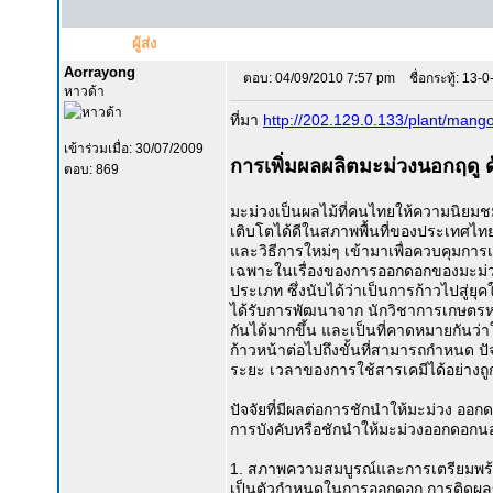
ผู้ส่ง
Aorrayong
ตอบ: 04/09/2010 7:57 pm
ชื่อกระทู้: 13-0-
หาวด้า
ที่มา
http://202.129.0.133/plant/mango
เข้าร่วมเมื่อ: 30/07/2009
การเพิ่มผลผลิตมะม่วงนอกฤดู ด
ตอบ: 869
มะม่วงเป็นผลไม้ที่คนไทยให้ความนิยมชมช
เติบโตได้ดีในสภาพพื้นที่ของประเทศไทย
และวิธีการใหม่ๆ เข้ามาเพื่อควบคุมกา
เฉพาะในเรื่องของการออกดอกของมะม่วง
ประเภท ซึ่งนับได้ว่าเป็นการก้าวไปสู่
ได้รับการพัฒนาจาก นักวิชาการเกษตร
กันได้มากขึ้น และเป็นที่คาดหมายกันว
ก้าวหน้าต่อไปถึงขั้นที่สามารถกำหนด 
ระยะ เวลาของการใช้สารเคมีได้อย่างถู
ปัจจัยที่มีผลต่อการชักนำให้มะม่วง ออ
การบังคับหรือชักนำให้มะม่วงออกดอกนอก
1. สภาพความสมบูรณ์และการเตรียมพร้อ
เป็นตัวกำหนดในการออกดอก การติดผลของ