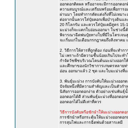
ออกดอกติดผล หรืออาจจะมีการออกดอกติดผลบ
ความสมบูรณ์และเตรียมพร้อมเพื่อการออก
ผ่านมา โดยทำการตัดแต่งกิ่งที่ไม่เหมาะสม
ต่อจากนั้นควรใส่ปุ๋ยคอกเพื่อบำรุงดิน
20 กิโลกรัม และควรใส่ปุ๋ยเคมีสูตร 15-1
มะม่วงก็จะแตกใบอ่อนออกมา ในช่วงนี้
พิจารณาฉีดพ่นปุ๋ยทางใบที่มีไนโตรเจนสูงค
จะเริ่มแก่ในเดือนกรกฎาคมถึงสิงหาคม แ
2. วิธีการให้สารที่ถูกต้อง ก่อนที่จ
ไม่ เพราะถ้ามีความชื้นน้อยเกินไปจะทำ
กำจัดวัชพืชบริเวณโคนต้นมะม่วงออกให้หม
และศึกษาของนักวิชาการเกษตรหลายท่าน
อ่อน ออกมาแล้ว 2 ชุด และใบมะม่วงที่แต
3. พันธุ์มะม่วง การบังคับให้มะม่วงออกด
ปัจจัยหนึ่งที่มีความสำคัญและเป็นตัวกำ
นิสัยการออกดอกง่าย ตัวอย่างเช่นพันธุ
ออกดอกได้ดี ส่วนพันธุ์มะม่วงที่ออกด
ออกดอกได้ไม่ดีเท่าที่ควร
วิธีการบังคับหรือชักนำให้มะม่วงออกด
การชักนำหรือกระตุ้นให้มะม่วงออกดอกนอ
การสุมไฟและการฉีดพ่นด้วยสารเคมี