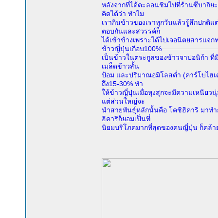
หลังจากที่ได้ตะลอนชิมไปที่ร้านซึบากิ
คิดได้ว่า ทำไม
เรากินข้าวของเราทุกวันแล้วรู้สึกปกติแต
ตอบกันและสวรรค์ก็
ได้เข้าข้างเพราะได้ไปเจอนิตยสารแจกฟรีฉบ
ข้าวญี่ปุ่นเกือบ100%
เป็นข้าวในตระกูลของข้าวจาปอนิก้า ที่ม
เมล็ดข้าวสั้น
ป้อม และปริมาณอมิโลสต่ำ (คาร์โบไฮเดร
ถึง15-30% ทำ
ให้ข้าวญี่ปุ่นเมื่อหุงสุกจะมีความเหนียวน
แต่ส่วนใหญ่จะ
นำสายพันธุ์หลักนั้นคือ โคชิฮิคาริ มาทำ
ฮิคาริก็ยอมเป็นที่
นิยมบริโภคมากที่สุดของคนญี่ปุ่น ก็คล้