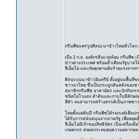
กรีนพีซแพร่รูปศิลปะนาข้าวไทยทั่วโลก 
เมื่อ 2 ก.ย. องค์กรสิ่งแวดล้อม กรีนพี
ข่าวต่างประเทศ พร้อมย้ำเตือนรัฐบาลใ
จีเอ็มโอ และภัยคุกคามอันร้ายแรงจาก
ศิลปะบนนาข้าวอินทรีย์ ตั้งอยู่บนพื้นท
ชาวนาไทย ซึ่งเป็นกระดูกสันหลังของช
สมาชิกกรีนพีซ อาสามัคร และนักกิจกรรมขอ
ชนิดไม่ไวแสง ลำต้นและกาบใบมีลักษณะสี
สีดำ จนสามารถสร้างสรรค์เป็นภาพช
โดยตั้งแต่ต้นปี กรีนพีซได้รณรงค์เพื่อป
ได้รับการสนับสนุนจากภาครัฐ เพื่อหยุด
จีเอ็มโอมีเจ้าของสิทธิบัตร เป็นเครื
เกษตรกร ส่งผลกระทบต่อความหลากหลาย