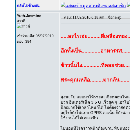
กลับไปข้างบน
Yuth-Jasmine
ตอบ: 11/09/2010 6:18 am
ชื่อกระทู้:
สาวดี่
.....อะไรเอ่ย.........สีเหลืองทอง.
เข้าร่วมเมื่อ: 05/07/2010
ตอบ: 384
อีกทั้งเป็น.............อาหารรส....
ข้าวนั้นไง.............ที่คอยช่วย....
พระคุณเหลือ.........มากล้น........
ลุงขะรับ แอบมาให้รายละเอียดตอนไหนล่ะครั
บวก อินเตอร์เน็ต 3.5 G เร็วสุด ๆ เอาไป
นึกอยากใช้เวลาไหนก็ได้ ไม่ต้องจำกัดตั
อยู่ไร่ก็ยังใช้แบบ GPRS ต่อเน็ต ก็ยังพอ
ใช้งานได้ไม่เคอะเขิน
ไปนอนที่ไร่คราวหน้าต้องชวน พี่ขุนทอ