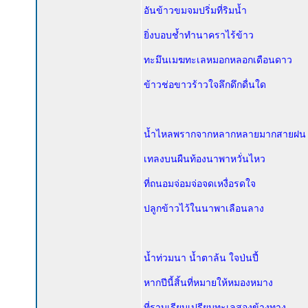
อันข้าวขมจมปริ่มที่ริมน้ำ
ยิ่งบอบช้ำทำนาคราไร้ข้าว
ทะมึนเมฆทะเลหมอกหลอกเดือนดาว
ข้าวช่อขาวร้าวใจลึกดึกดื่นใด
น้ำไหลพรากจากหลากหลายมากสายฝน
เทลงบนผืนท้องนาพาหวั่นไหว
ที่ถนอมจ่อมจ่อจดเหงื่อรดใจ
ปลูกข้าวไว้ในนาพาเลือนลาง
น้ำท่วมนา น้ำตาล้น ใจป่นปี้
หากปีนี้สิ้นที่หมายให้หมองหมาง
ที่ราบเรียบเปรียบทะเลสองข้างทาง