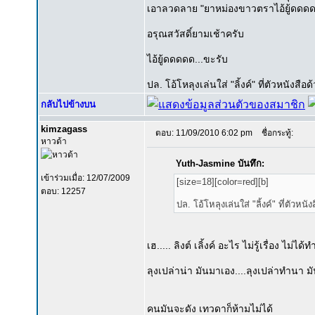
เอาลวดลาย "ยาหม่องขาวตราไอ้ยู้ดดดด...
อรุณสวัสดิ์ยามเช้าครับ
ไอ้ยู้ดดดดด...ขะรับ
ปล. โอ้โหลุงเล่นใส่ "ลิ้งค์" ที่ตัวหนังสื
กลับไปข้างบน
kimzagass
ตอบ: 11/09/2010 6:02 pm
ชื่อกระทู้:
หาวด้า
Yuth-Jasmine บันทึก:
เข้าร่วมเมื่อ: 12/07/2009
[size=18][color=red][b]
ตอบ: 12257
ปล. โอ้โหลุงเล่นใส่ "ลิ้งค์" ที่ตัวหน
เฮ..... ลิงต์ เลิ้งค์ อะไร ไม่รู้เรื่อง ไม่ได้
ลุงเปล่าน่า มันมาเอง....ลุงเปล่าทำนา ม
คนมันจะดัง เทวดาก็ห้ามไม่ได้