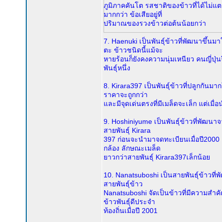
ภูมิภาคคันโต รสชาติของข้าวที่ได้ไม่
มากกว่า ข้อเสียอยู่ที่
ปริมาณของรวงข้าวต่อต้นน้อยกว่า
7. Haenuki เป็นพันธุ์ข้าวที่พัฒนาขึ้
ตะ ข้าวชนิดนี้แม้จะ
หายร้อนก็ยังคงความนุ่มเหนียว คนญี่ปุ่
พันธุ์หนึ่ง
8. Kirara397 เป็นพันธุ์ข้าวที่ปลูกกัน
ราคาจะถูกกว่า
และมีจุดเด่นตรงที่มีเมล็ดจะเล็ก แต่เมื่
9. Hoshiniyume เป็นพันธุ์ข้าวที่พัฒน
สายพันธุ์ Kirara
397 ก่อนจะนำมาจดทะเบียนเมื่อปี200
กล้อง ลักษณะเมล็ด
ยาวกว่าสายพันธุ์ Kirara397เล็กน้อย
10. Nanatsuboshi เป็นสายพันธุ์ข้าวที
สายพันธุ์ข้าว
Nanatsuboshi จัดเป็นข้าวที่มีความสำค
ข้าวพันธุ์ดีประจำ
ท้องถิ่นเมื่อปี 2001