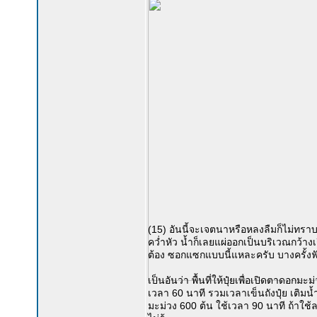
(15) อันนี้จะเจตนาหรือหลงลืมก็ไม่ทราบ 
คว่ำหัว น้ำก็เลยแผ่ออกเป็นบริเวณกว้างเก
ต้อง ซอกแซกแบบนี้แหละครับ บางครั้งฟั
เป็นอันว่า พื้นที่ให้ปุ๋ยเพื่อเปิดตาดอ
เวลา 60 นาที รวมเวลาเข็นถังปุ๋ย เติมน้
มะม่วง 600 ต้น ใช้เวลา 90 นาที ถ้าใช้ล