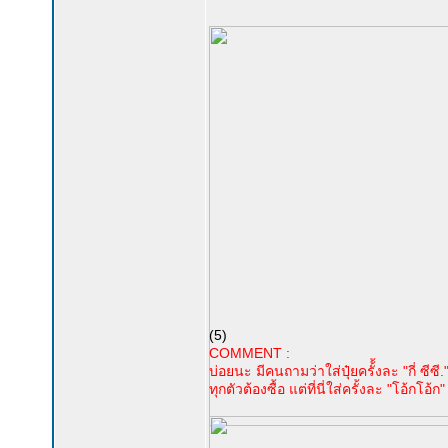
(5)
COMMENT :
บ่อยนะ มีคนถามว่าใส่ปุ๋ยครั้้งละ "กี่ ซีซี
ทุกตัวต้องซื้อ แต่ที่นี่ใส่ครั้งละ "โอ้กโอ้