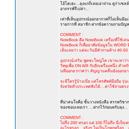
โอ้โฮเฮะ...ลุงแกก็เลยเอาถ่าน ดูร่าเซล
อาถรรพ์รึเปล่า...
เท่าที่เห็นอุปกรณ์ออกอากาศก็ไม่เห็นมี
รายการที่ สมาชิก ฝากข้อความถามปัญหาต่าง
COMMENT :
NoteBook คือ NoteBook เครื่องที่ใช้เล่นเ
NoteBook ก็เพื่ออาศัยข้อมูลใน WORD ที่
เห็นเลยว่า แต่ละวันมีคำถามค้าง 40-5
อุปกรณ์เสริม พูดซะใหญ่โต เขาจะหาว่าเว
วิทยุเพื่อ ON AIR กับอีกเครื่องหนึ่ง ส
นที่ออกอากาศว่า สัญญานคลื่นยังออกอาก
จะมีใครรู้บ้างเนี่ย แค่โทรศัพท์มือถือ 
จังหวัดทั่วประเทศฟังได้....ค่าใช้จ่ายตรงนี
ที่น่าสนใจคือ ชั้นวางหนังสือ สรรพวิชา
ของชอบเลยเรา ....ฝากไว้ก่อนครับลุง...
COMMENT :
ไม่ถึง 200 หรอก แค่ 100 ก็ไม่ถึง นี่เป็นห
อะไรหรอก....จริงๆ ไม่เป็นโกหกหร็อก....(