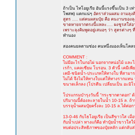
ถ้าเป็น ไทโอยูเรีย อันนี้แรงขึ้นเป็น 3
โพสพ) แตกแน่ๆ
อัตราส่วนผสม ถามลุงคิ
สูตร ..... แต่คนผสมปุ๋ย คือ คนงานของลุงค
ขาดหายจากตรงนี้แหละ..... ผงชูรสใส่อา
เพราะลุงคิมพูดอยู่เสมอๆ ว่า สูตรต่างๆ ที
ทำนอง
สองคนยลตามช่อง คนหนึ่งมองเห็นโคลน
COMMENT :
ไม่มีอะไรในกอไผ่ นอกจากหน่อไม้ และไข่เต
เรก้า, แคลเซียม โบรอน. 3 ตัวนี้ เคมีเพียว
เคมี-ชนิดน้ำ-ประเภทให้ทางใบ ที่สามารถ
ไม่ได้ จึงไม่ให้ทางใบแต่ให้ทางรากแทน
ขนาดเล็กลง (โปรตีน เปลี่ยนเป็น อะมิโ
โปรแกรมบำรุงวันนี้ "กระชากตาดอก" ด้วย
ปริมาณนี้ต้องละลายในน้ำ 10-15 ล. ถ้าน้ำ
บรรจุน้ำผสมปุ๋ยครั้งละ 10-15 ล.ได้ต่อกา
13-0-46 กับไธโอยูเรีย เป็นสีขาวใส เมื
กับน้ำเปล่า ทางแก้คือ ทำปุ๋ยน้ำขาวใสให
ทบต่อประสิทธิภาพของปุ๋ยหลัก แต่กลับส