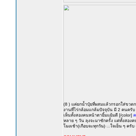
(8 ) แค่ยกน้ำปุ๋ยที่ผสมแล้วกรอกใส่ขวดก
งานที่ไร่กล้อมแกล้มปัจจุบัน มี 2 คนครับ
เห็นทั้งสองคนหน้าตายิ้มแย้มดี [/color]
ค
หลาย ๆ วัน ลุงจะมาซักครั้ง แต่ทั้งสองคนร
โมงเช้า(เกือบจะทุกวัน) ...ใจเย็น ๆ ครับ