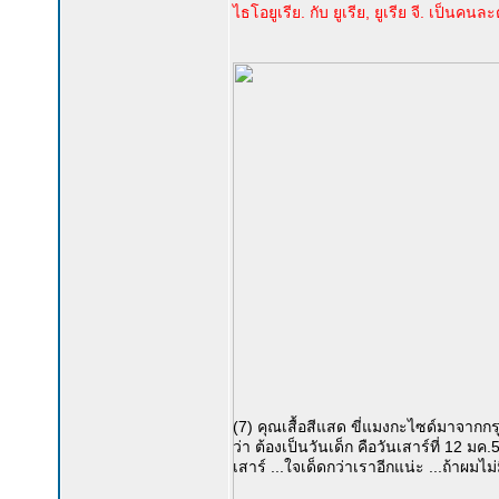
ไธโอยูเรีย. กับ ยูเรีย, ยูเรีย จี. เป็นคนละต
(7) คุณเสื้อสีแสด ขี่แมงกะไซด์มาจากกร
ว่า ต้องเป็นวันเด็ก คือวันเสาร์ที่ 12 ม
เสาร์ ...ใจเด็ดกว่าเราอีกแน่ะ ...ถ้าผมไ