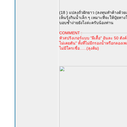
(18 ) แปลงถั่วฝักยาว (ลงทุนทำค้างด้
เห็นรุ้งกินน้ำเล็ก ๆ เหมาะที่จะให้ปุ๋ยท
บอบช้ำง่ายยังไงล่ะครับน้องท่าน
COMMENT :
หัวสปริงเกอร์แบบ "ผีเสื้อ" อันละ 50 ตังค์ ใ
ไม่เคยตัน" ทั้งที่ไม่มีกรองน้ำหรือกลองเ
ไม่มีใครเชื่อ......(ลุงคิม)