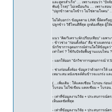
และสูตรสำเร็จ" .... เพราะสอนว่า "ปัจ
พันธุ์-โรค)" ไม่เหมือนกัน .... เพราะ
"ปลูกข้าวตามใจข้าว ไม่ใช่ตามใจคน" ..
ไม่ได้บอกว่า ข้อมูลตาม LINK นี้ผิดหรือถ
ปลูกข้าว วิธีไหนดีที่สุด ถูกต้องที่สุด ผู้
แนว "คิด/วิเคราะห์/เปรียบเทียบ" เฉพาะข้
- ข้าวช่วง "ก่อนตั้งท้อง" คือ ช่วงแตกกอ เ
นักวิชาการอุดมการณ์ท่านใดให้ข้อมูลว่าใ
เท่าไหร่ ? ใช้กับปัจจัยพื้นฐานแบบไหน ?
- แยกให้ออก "นักวิชาการอุดมการณ์ V.S
- ช่วงก่อนตั้งท้อง ข้อมูลว่าด้วยการให้
เหมาะสม ผนังเซลล์ต้นข้าวจะแกร่ง และ
(....เพิ่มเติม : ให้แคลเซียม โบรอน ก่อน
โบรอน ไม่ใช่เขียน แคลเซียม + โบรอน..
- เท่าที่ข้อมูลงานวิจัย + ประสบการณ์ตรง
เห็นผลชัดที่สุด
- เท่าที่ข้อมูลงานวิจัย + ประสบการณ์ตรง