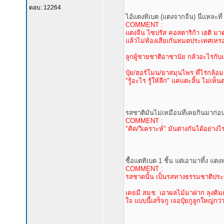
ตอบ: 12264
ไอ้แตงทิเบต (แตงจากจีน) นี่แหละที่ 
COMMENT :
แตงจีน ไซปรัส คอสตาริก้า เฮติ มาดาก
แล้วไม่ท้องเสียเกันหมดประเทศเหรอ
ลูกผู้ชายชาติอาชานัย กลัวอะไรกับแค่
ปุ๋ย/ฮอร์โมน/ยาสมุนไพร ที่ไร่กล้อ
"รู้อะไร รู้ให้ลึก" แค่แตะลิ้น ไม่เ
รสชาติมันไม่เหมือนที่เคยกินมาก่อ
COMMENT :
"คิด/วิเคราะห์" มันต่างกันได้อย่าง
ซื้อแตทิเบต 1 ชิ้น แต่เอามาทิ้ง แ
COMMENT :
รสชาดนั้น เป็นรสทางธรรมชาติประจ
เคยมี สมช. เอาผลไม้มาฝาก ลุงคิมถา
ใจ แบบนี้เสร็จกู เจอปุ๋ยกูลูกใหญ่กว่า