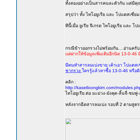
ทั้งสองอย่างเป็นสารคนละตัวกัน แต่มี
สรุปว่า ทั้ง ไทโอยูเรีย และ โปแตสเซ
ทีนี้เมื่อ ยูเรีย จีเกรด ไทโอยูเรีย แ
กรณีข้าวออกรวงไม่พร้อมกัน....อ่านครับ
แต่ฝากให้ข้อมูลเพิ่มเติมอีกนิด 13-0-
มีคนทำสารลมเบ่งขาย เค้าเอา โปแตสเซี
ชากรวง
ใครรู้แล้วหาซื้อ 13-0-46 หรือ
คลิก :
http://kasetloongkim.com/modules.p
ไทโอยูเรีย.ต่อ มะม่วง-มังคุด-ลิ้นจี่-ชมพู่-
หลังจากฉีดสารลมเบ่ง รอบที่ 2 ตามสูตร