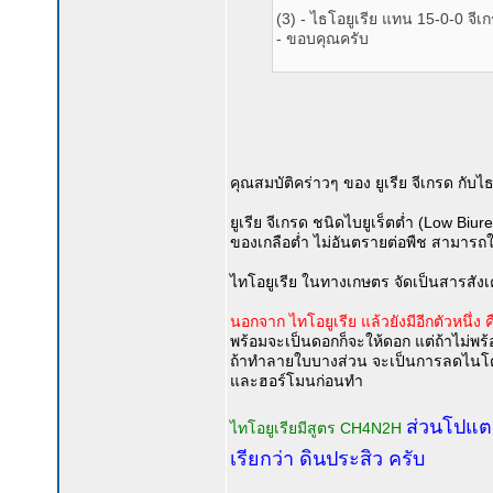
(3) - ไธโอยูเรีย แทน 15-0-0 จีเก
- ขอบคุณครับ
คุณสมบัติคร่าวๆ ของ ยูเรีย จีเกรด กับไธโ
ยูเรีย จีเกรด ชนิดไบยูเร็ตต่ำ (Low Biu
ของเกลือต่ำ ไม่อันตรายต่อพืช สามารถใ
ไทโอยูเรีย ในทางเกษตร จัดเป็นสารสัง
นอกจาก ไทโอยูเรีย แล้วยังมีอีกตัวหนึ่
พร้อมจะเป็นดอกก็จะให้ดอก แต่ถ้าไม่พ
ถ้าทำลายใบบางส่วน จะเป็นการลดไนโตร
และฮอร์โมนก่อนทำ
ส่วนโปแตส
ไทโอยูเรียมีสูตร CH4N2H
เรียกว่า ดินประสิว ครับ