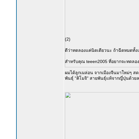
(2)
ดีว่าทดลองแค่นิดเดียวนะ ถ้าฉีดหมดทั้งแ
สำหรับคุณ teeen2005 ที่อยากจะทดลองป
ผมได้ลูกเมล่อน จากเมืองจีนมาใหม่ๆ สดๆ ซ
พันธุ์ "คิโมจิ" สายพันธุ์แท้จากญี่ปุ่นด้