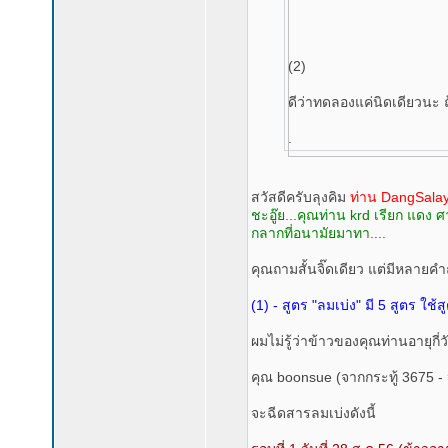
(2)
ดีว่าทดลองแค่นิดเดียวนะ ถ้
.
สวัสดีครับลุงคิม
ท่าน DangSala
ชะอู๊ย...คุณท่าน krd เรียก แดง
กลากที่อนามัยมาทา....
คุณถามสั้นจิ๊ดเดียว แต่มีหลาย
(1) - สูตร "ลมเบ่ง" มี 5 สูตร ใช
ผมไม่รู้ว่าข้าวของคุณท่านอายุกี่ว
คุณ boonsue (จากกระทู้ 3675 -
จะฉีดสารลมเบ่งดังนี้