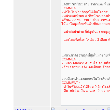
แตงหน้าฝนไม่มีขาย ราคาแพง พื้นท
COMMENT :
- ทำไมไม่ทำ "วิกฤตให้เป็นโอกาส" 
- หน้าฝนหน้าฝน คำก็หน้าฝนสองคำ
ครั้งละ 2-3 ชม. 7วัน 10วันจะตกซะค
ไม้เถาในถุงเลื้อยขึ้นค้างก็ยังออกด
- หน้าฝนน้ำท่วม ก็ปลูกในถุง ยกถุงสู
- แตงโมแจ๊คพ็อต ไร่เดียว 3 เดือน ฟั
แม่ค้าเขาต้องรับถูกที่สุดในมาขายเพ
COMMENT :
- แม่ค้า คนกลาง คนรับซื้อ คงไม่เป
- ถ้าของเราแน่จริง เคยเห็นแม่ค้าจ
ส่วนที่เขาทำแตงเมล่อนในโรงเรือนก็ร
COMMENT :
- ทำในที่โล่งแจ้งได้ไหม ? ต้องโรงเ
- ที่บางปะอิน, วัฒนานคร. อีกหลายๆ
.