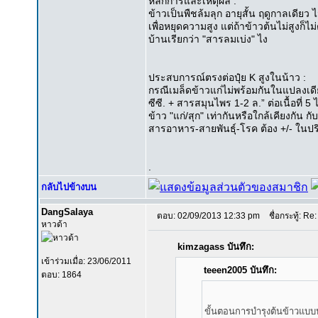
หลักการและเหตุผล :
ข้าวเป็นพืชล้มลุก อายุสั้น ฤดูกาลเดียว ไม
เพื่อหยุดความสูง แต่ถ้าข้าวต้นไม่สูงก็ไม่ต
บ้านเรียกว่า "สารลมเบ่ง" ไง
ประสบการณ์ตรงต่อปุ๋ย K สูงในน้าว :
กรณีเมล็ดข้าวแก่ไม่พร้อมกันในแปลงเดีย
ซีซี. + สารสมุนไพร 1-2 ล.” ต่อเนื้อที่ 5
ข้าว "แก่/สุก" เท่ากันหรือใกล้เคียงกัน ก
สารอาหาร-สายพันธุ์-โรค ต้อง +/- ในปร
.
กลับไปข้างบน
DangSalaya
ตอบ: 02/09/2013 12:33 pm
ชื่อกระทู้: Re:
หาวด้า
kimzagass บันทึก:
เข้าร่วมเมื่อ: 23/06/2011
teeen2005 บันทึก:
ตอบ: 1864
ขั้นตอนการบำรุงต้นข้าวแบบปร