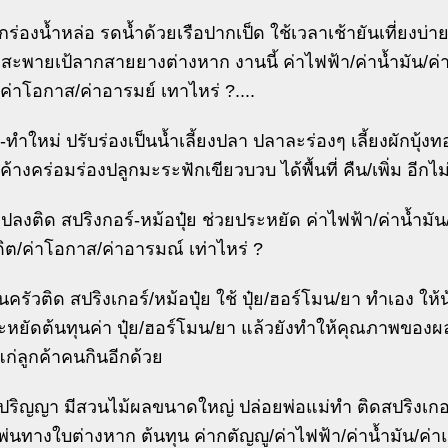
ร่องน้ำหล่อ รดน้ำด้วยเรือปากเป็ด ใช้เวลาเช้ายันเที่ยงบ่าย ใ
งสะพายเป้ลากสายยางต่างหาก งานนี้ ค่าไฟฟ้า/ค่าน้ำมัน/ค่า
ค่าโอกาส/ค่าอารมย์ เทาไหร่ ?....
-ทำใหม่ ปรับร่องเป็นน้ำเลี้ยงปลา ปลาละร่องๆ เลี้ยงผักบุ้
้างคร่อมร่องปลูกมะระฟักเขียวบวบ ได้พื้นที่ คืน/เพิ่ม อีกไม่
ลงติด สปริงกอร์-หม้อปุ๋ย ช่วยประหยัด ค่าไฟฟ้า/ค่าน้ำมัน/
ดิต/ค่าโอกาส/ค่าอารมณ์ เท่าไหร่ ?
นครัวติด สปริงเกอร์/หม้อปุ๋ย ใช้ ปุ๋ย/ฮอร์โมน/ยา ทำเอง ให
ะหยัดต้นทุนค่า ปุ๋ย/ฮอร์โมน/ยา แล้วยังทำให้คุณภาพของผ
อแก่ลูกค้าคนกินอีกด้วย
บปริญญา มีสวนไม้ผลขนาดใหญ่ ปล่อยพ่อแม่ทำ ติดสปริงเกอ
่นทางใบต่างหาก ต้นทุน ค่ากตัญญู/ค่าไฟฟ้า/ค่าน้ำมัน/ค่าแ