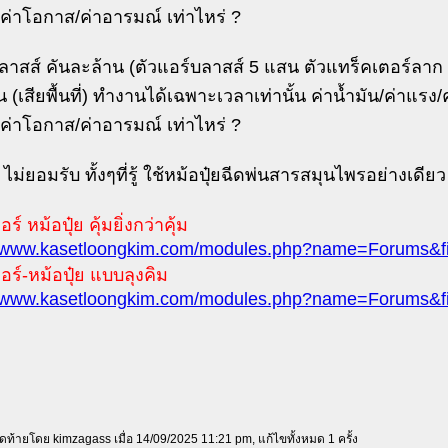
/ค่าโอกาส/ค่าอารมณ์ เท่าไหร่ ?
บลาสส์ คันละล้าน (ตัวแอร์บลาสส์ 5 แสน ตัวแทร็คเตอร์ลาก 
 (เสียพื้นที่) ทำงานได้เฉพาะเวลาเท่านั้น ค่าน้ำมัน/ค่าแรง/ค
/ค่าโอกาส/ค่าอารมณ์ เท่าไหร่ ?
ด ไม่ยอมรับ ทั้งๆที่รู้ ใช้หม้อปุ๋ยฉีดพ่นสารสมุนไพรอย่างเดียว 
ร์ หม้อปุ๋ย คุ้มยิ่งกว่าคุ้ม
//www.kasetloongkim.com/modules.php?name=Forums&fi
อร์-หม้อปุ๋ย แบบลุงคิม
//www.kasetloongkim.com/modules.php?name=Forums&fi
สุดท้ายโดย kimzagass เมื่อ 14/09/2025 11:21 pm, แก้ไขทั้งหมด 1 ครั้ง