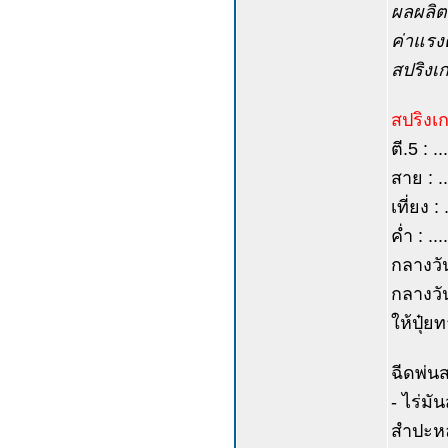
ผลผลิต
ค่าแรงต
สปริงเก
สปริงเกอ
ตี.5 : .
สาย : ..
เที่ยง :
ค่ำ : .
กลางวั
กลางวั
ให้ปุ๋
ฉีดพ่นส
- ไร่มั
สำปะหลั