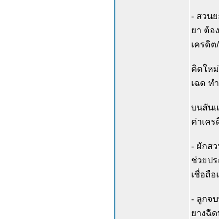
- สวนยก
ยา ต้อ
เครดิต/
คิดใหม่
เฉด ทำค
บนสันแป
ค่าเคร
- ผักสว
ช่วยปร
เชื่อถื
- ลูกจ
ยางฉีดพ