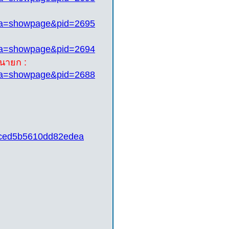
pa=showpage&pid=2695
pa=showpage&pid=2694
รนายก :
pa=showpage&pid=2688
2ced5b5610dd82edea