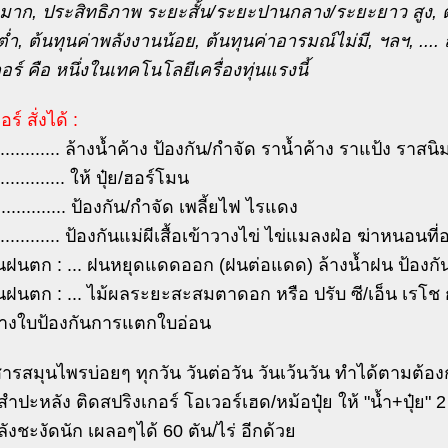
มาก, ประสิทธิภาพ ระยะสั้น/ระยะปานกลาง/ระยะยาว สูง, ต้น
่ำ, ต้นทุนค่าพลังงานน้อย, ต้นทุนค่าอารมณ์ไม่มี, ฯลฯ, .... ถ
อร์ คือ หนึ่งในเทคโนโลยีเครื่องทุ่นแรงนี้
ร์ สั่งได้ :
.............. ล้างน้ำค้าง ป้องกัน/กำจัด ราน้ำค้าง ราแป้ง ราสนิ
............. ให้ ปุ๋ย/ฮอร์โมน
 .............. ป้องกัน/กำจัด เพลี้ยไฟ ไรแดง
............... ป้องกันแม่ผีเสื้อเข้าวางไข่ ไข่แมลงฝ่อ ฆ่าหนอน
นฝนตก : ... ฝนหยุดแดดออก (ฝนต่อแดด) ล้างน้ำฝน ป้องกั
นฝนตก : ... ไม้ผลระยะสะสมตาดอก หรือ ปรับ ซี/เอ็น เรโ
ยทางใบป้องกันการแตกใบอ่อน
ารสมุนไพรบ่อยๆ ทุกวัน วันต่อวัน วันเว้นวัน ทำได้ตามต้อง
นสำปะหลัง ติดสปริงเกอร์ โอเวอร์เฮด/หม้อปุ๋ย ให้ "น้ำ+ปุ๋ย" 2 
งชะงัดนัก เผลอๆได้ 60 ตัน/ไร่ อีกด้วย