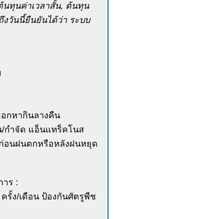
ทุนค่าเวลาสั้น, ต้นทุน
ึงวันนี้ยืนยันได้ว่า ระบบ
ม
ที่ออกหากินลางคืน
น/กำจัด แอ็นแทร็คโนส
ช ก่อนฝนตกหรือหลังฝนหยุด
การ :
ครั้ง/เดือน ป้องกันศัตรูพืช