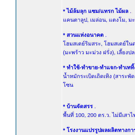
* ไม้ล้มลุก แซม/แทรก ไม้ผล
.
แคนตาลูป, เมล่อน, แตงโม, มะเ
* สวนแห่งอนาคต
.
โฮมสเตย์ริมสระ, โฮมสเตย์ในด
(มะพร้าว มะม่วง ฝรั่ง), เลี้ยง
* ทำใช้-ทำขาย-ทำแจก-ทำเททิ
น้ำหมักระเบิดเถิดเทิง (สาระพั
โซน
* บ้านจัดสรร
.
พื้นที่ 100, 200 ตร.ว. ไม่มีเสา
* โรงงานแปรรูปผลผลิตทางก