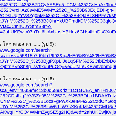
%252C_%253B7RCyAASEn5_FCM%252CsHaAx9lnd3
252CvrcHAz0svME5WM%252C_%253B90EcjEDfi-gh-
CDsIUq2YVSZg05M%252C_%253B4QlaBL3HPFs7kM
aJYnM%252C_%253BJQhrYxUBPmdkDM%252C3qloQ
dWtacJCInnUJYSfmS8rYo-
d=2ahUKEwio07nTnt6UAxUoslYBHdz6CHs4HhDsCXoE
 โคก หนอง นา ...... (รูป 5) :
//www.google.com/search?
sca_esv=55815e7d9bb16f93&q=%E0%B9%80%E0
aJYnM%252C_%253BjgPXpLIJeLqSFM%252CtbExbD
Oj0tnPVoSh8rj_sV9xuuPuOQ&ved=2ahUKEwjfvbnm
 โคก หนอง นา ...... (รูป 6) :
//www.google.com/search?
&sca_esv=40359f8c13b0d589&rlz=1C1GCEA_en
252CDsIUq2YVSZg05M%252C_%253BObo1BDAATglzt
UYM%252C_%253BLocsFgPwXkJeIM%252CzdCYGo
aJYnM%252C_%253BlcW5J_W7cXKpKM%252CMU6eS
2AKwqHYrCO4WMmZygSE5g2HQ&ved=2ahUKEwjKvIjs4