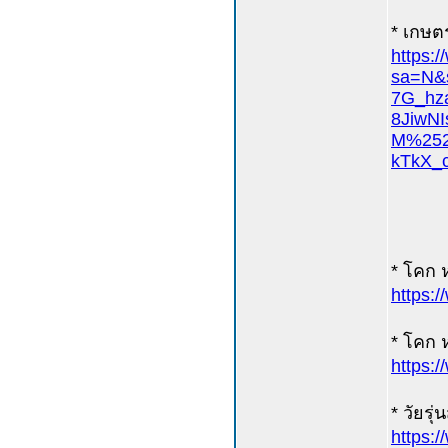
* เกษตร
https:
sa=N
7G_hz
8JiwN
M%252
kTkX_
* โคก 
https:
* โคก ห
https:/
* วัยรุ
https: