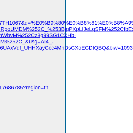
TH1067TH1067&q=%E0%B9%80%E0%B8%81%E0%B8
dRpoUMDM%252C_%253BjgPXpLIJeLqSFM%252CtbE
ehWbvM%252Cz8g99SG1CXHb-
M%252C_&usg=AI4_-
96UAxVdf_UHHXayCcc4MhDsCXoECDIQBQ&biw=1093&
17686785?region=th