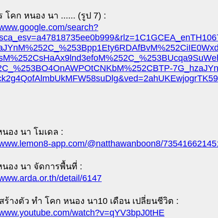
 โคก หนอง นา ...... (รูป 7) :
//www.google.com/search?
&sca_esv=a47818735ee0b999&rlz=1C1GCEA_en
aJYnM%252C_%253Bpp1Ety6RDAfBvM%252CiIE0Wx
IsM%252CsHaAx9lnd3efoM%252C_%253BUcqa9SuW
C_%253BO4OnAWPOtCNKbM%252CBTP-7G_hzaJYn
ck2g4QofAlmbUkMFW58suDlg&ved=2ahUKEwjogrTK5
หนอง นา โมเดล :
//www.lemon8-app.com/@natthawanboon8/73541662145
นอง นา จัดการพื้นที่ :
/www.arda.or.th/detail/6147
่นสร้างตัว ทำ โคก หนอง นา10 เดือน เปลี่ยนชีวิต :
//www.youtube.com/watch?v=qYV3bpJ0tHE