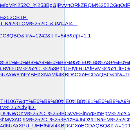
efoM%252C_%253BgGjPvVnQRkZRQM%252CGqQdFMh
%252CBTP-
0_Ka2GTQM%252C_&usg=AI4_-
CC8QBQ&biw=1242&bih=545&dpr=1.1
%B8%81%E0%B8%A9%E0%B8%95%E0%B8%A3+%E0%B
ouBv65DM%252C_%253Bpp1Ety6RDAfBvM%252CiIE0
q96UAxW8mFYBHaXNAMk4KBDsCXoECDAQBQ&biw=109
TH1067TH1067&q=%E0%B9%80%E0%B8%81%E0%B8
M%252ClVjID-
qDUNWOnM%252C_%253BOwVFSlnAqSmPpM%252CAz
hMyXsDj9M%252C_%253B1zBxJ5QzaTNaFM%252Cr
d6UAxXPU_UHHf5iIvI4KBDsCXoECDAQBQ&biw=1093