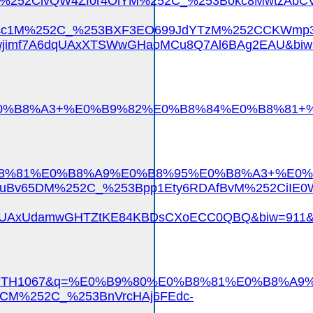
M%252CivQW4Zf0r4OlYM%252C_%253Bokc8MwtzAb
cc1M%252C_%253BXF3EO699JdYTzM%252CCKWmp3q
imf7A6dqUAxXTSWwGHaoMCu8Q7Al6BAg2EAU&biw=1
%A3+%E0%B9%82%E0%B8%84%E0%B8%81+%E0%B8%A
%B8%81%E0%B8%A9%E0%B8%95%E0%B8%A3+%E0%B
DouBv65DM%252C_%253Bpp1Ety6RDAfBvM%252CiI
N6UAxUdamwGHTZtKE84KBDsCXoECC0QBQ&biw=911&b
TH1067TH1067&q=%E0%B9%80%E0%B8%81%E0%B8
CM%252C_%253BnVrcHAj6FEdc-