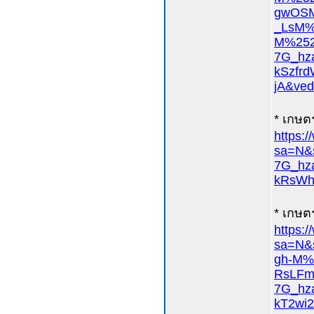
gwOSM
_LsM%
M%252
7G_hz
kSzfr
jA&ve
* เกษตร
https:
sa=N&
7G_hz
kRsWh
* เกษตร
https:
sa=N
gh-M%
RsLFm
7G_hz
kT2wi