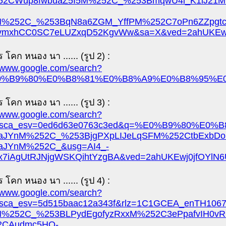
2CWup8fwbuaZ5I5M%252C_%253BmqwU4i_K1lJ21
%252C_%253BqN8a6ZGM_YffPM%252C7oPn6ZZpgt
vmxhCC0SC7eLUZxqD52KgvWw&sa=X&ved=2ahUKEwj
 โคก หนอง นา ...... (รูป 2) :
//www.google.com/search?
%B9%80%E0%B8%81%E0%B8%A9%E0%B8%95%E0%B8
 โคก หนอง นา ...... (รูป 3) :
//www.google.com/search?
&sca_esv=0ed6d63e0763c3ed&q=%E0%B9%80%E0
aJYnM%252C_%253BjgPXpLIJeLqSFM%252CtbExb
aJYnM%252C_&usg=AI4_-
x7iAgUtRJNjgWSKQihtYzgBA&ved=2ahUKEwj0jfOYl
 โคก หนอง นา ...... (รูป 4) :
//www.google.com/search?
&sca_esv=5d515baac12a343f&rlz=1C1GCEA_en
%252C_%253BLPydEgofyzRxxM%252C3ePpafvIH0vR
2CAudmc5HQ-