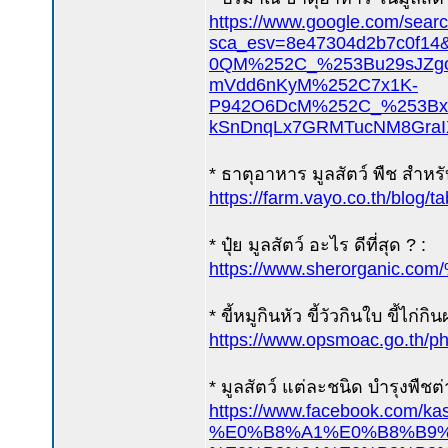
https://www.google.com/sear
sca_esv=8e47304d2b7c
0QM%252C_%253Bu29sJZg
mVdd6nKyM%252C7x1K-
P942O6DcM%252C_%253Bx
kSnDnqLx7GRMTucNM8GraI
* ธาตุอาหาร มูลสัตว์ พืช สำหรั
https://farm.vayo.co.th/blog/t
* ปุ๋ย มูลสัตว์ อะไร ดีที่สุด ? :
https://www.sherorg
* ขี้หมูกินหัว ขี้วัวกินใบ ขี้ไก่กิน
https://www.opsmoac.go.th/
* มูลสัตว์ แต่ละชนิด บำรุงพืชต่
https://www.facebook.c
%E0%B8%A1%E0%B8%B9%