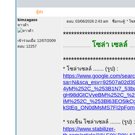
ผู้ส่ง
kimzagass
ตอบ: 03/06/2026 2:43 am
ชื่อกระทู้: * โซล
หาวด้า
**************************
เข้าร่วมเมื่อ: 12/07/2009
โซล่า เซลล์
.......................
....
ตอบ: 12257
**************************
* โซล่าเซลล์ ....... (รูป) :
https://www.google.com/sear
sa=N&sca_esv=92507a02
4yM%252C_%253B1N7_53b
gH98dGtCVveBM%252C_%25
IM%252C_%253Bl63EO5ikC
kStEq_ON0dMsMS7FI2pFom
* รถเข็น โซล่าเซลล์ ....... (รูป) :
https://www.stabilizer-