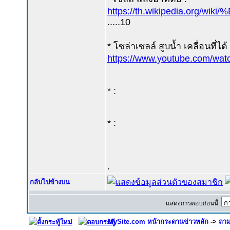
https://th.wikipedia
.....10
* โซล่าเซลล์ สูบน้ำ เคลื่อนที่ได้ 
https://www.youtube.com/w
* :
* :
.
กลับไปข้างบน
แสดงการตอบก่อนนี้:
MySite.com หน้ากระดานข่าวหลัก
->
ถาม