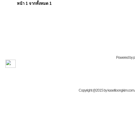
หน้า
1
จากทั้งหมด
1
Powered by
Copyright @2015 by kasetloongkim.com All 