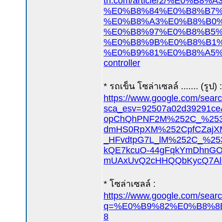
th.com/article/2/%E
%E0%B8%84%E0%B8%B7%
%E0%B8%A3%E0%B8%B0
%E0%B8%97%E0%B8%B5%
%E0%B8%9B%E0%B8%B1%
%E0%B9%81%E0%B8%A5%
controller
* รถเข็น โซล่าเซลล์ ....... (รูป) :
https://www.google.com/sear
sca_esv=92507a02d392
opChQhPNF2M%252C_%253
dmHS0RpXM%252CpfCZaj
_HFvdtpG7L_lM%252C_%25
kQE7kcuO-44gFqkYmDhnGO
mUAxUvQ2cHHQQbKycQ7Al6
* โซล่าเซลล์ :
https://www.google.com/sear
q=%E0%B9%82%E0%B8%8B%
8