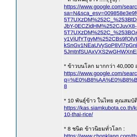
https://www.google.com/sear
sa=N&sca_esv=009858e
5T7UXzDM%252C_%253BtD
JbY-0ECZidHM%252CJuvX8-
5T7UXzDM%252C_%253BOA
y1ViUfYTgyM%252CBs9fOl
kSnGv1NEaUVySoP8Vl7pGni
5JmtnfSUAxVXS2wGHWXnEL
* ข้าวบนโลก มากกว่า 40,000 สา
https://www.google.com/sear
q=%E0%B8%AA%E0%B8%B2
8
* 10 พันธุ์ข้าว ในไทย คุณสมบัต
https://kas.siamkub
10-thai-rice/
* 8 ชนิด ข้าวนิยมทั่วโลก :
https://www.chonkla