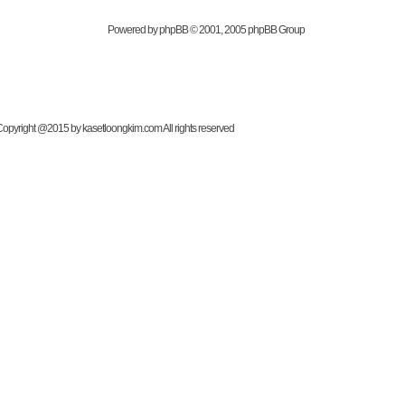
Powered by
phpBB
© 2001, 2005 phpBB Group
t @2015 by kasetloongkim.com All rights reserved