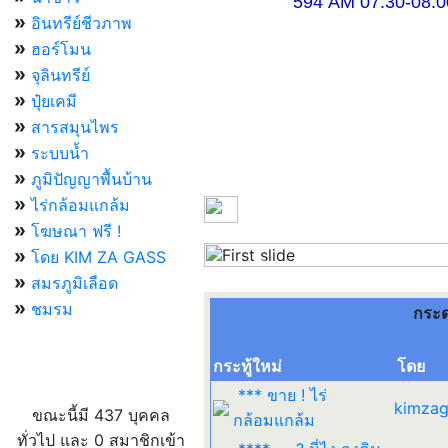
594 AM 07.30-08.00 แ
»
อินทรีย์ชีวภาพ
»
ฮอร์โมน
»
จุลินทรีย์
»
ปุ๋ยเคมี
»
สารสมุนไพร
»
ระบบน้ำ
»
ภูมิปัญญาพื้นบ้าน
»
ไร่กล้อมแกล้ม
»
โฆษณา ฟรี !
»
โดย KIM ZA GASS
Previous
»
สมรภูมิเลือด
»
ชมรม
กระ
กระทู้ใหม่
โดย
ผู้ที่กำลังใช้งานอยู่
*** ขาย ! ไร่
kimzag
ขณะนี้มี 437 บุคคล
กล้อมแกล้ม
ทั่วไป และ 0 สมาชิกเข้า