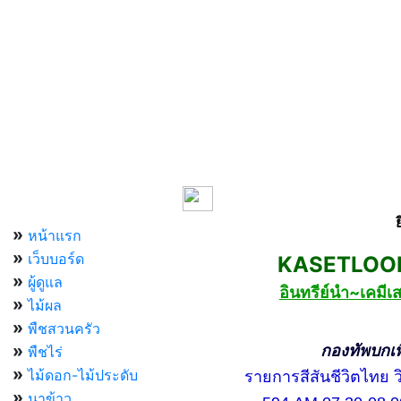
เมนูหลัก
»
หน้าแรก
»
เว็บบอร์ด
KASETLOONG
»
ผู้ดูแล
อินทรีย์นำ~เคม
»
ไม้ผล
»
พืชสวนครัว
»
กองทัพบกเพื่อ
พืชไร่
»
ไม้ดอก-ไม้ประดับ
รายการสีสันชีวิตไทย วิท
»
นาข้าว