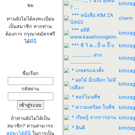
**** .... ? นี่ไง ลุงคิม
kimzag
ชม
? ....
*** หนังสือ KIM ZA
cherm
ท่านยังไม่ได้ลงทะเบียน
GASS
เป็นสมาชิก หากท่าน
*** สถิติ
kimzag
ต้องการ กรุณาสมัครฟรี
www.kasetloongkim.
ได้
ที่นี่
*** ซี วิ ด....ปิ้ น ปั๊ บ
kimzag
................. ฝาก
kimzag
เข้าระบบ
..........................
* เกษตรแนวตั้ง
kimzag
ชื่อเรียก
* ผลไม้ มีเปลือก ไม่มี
kimzag
เปลือก
รหัสผ่าน
* ฮอร์โมนพืช
kimzag
* ความเครียด ในพืช
kimzag
* เรียนรู้ จากการอ่าน
kimzag
ถ้าท่านยังไม่ได้เป็น
สมาชิก? ท่านสามารถ
* ดินดี
kimzag
สมัครได้ที่นี่
ในการเป็น