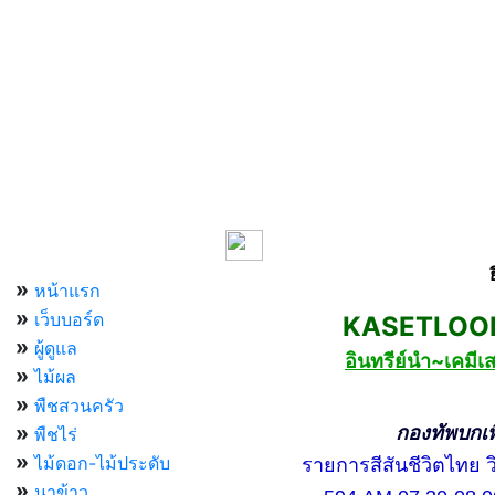
เมนูหลัก
»
หน้าแรก
»
เว็บบอร์ด
KASETLOONG
»
ผู้ดูแล
อินทรีย์นำ~เคม
»
ไม้ผล
»
พืชสวนครัว
»
กองทัพบกเพื่อ
พืชไร่
»
ไม้ดอก-ไม้ประดับ
รายการสีสันชีวิตไทย วิท
»
นาข้าว