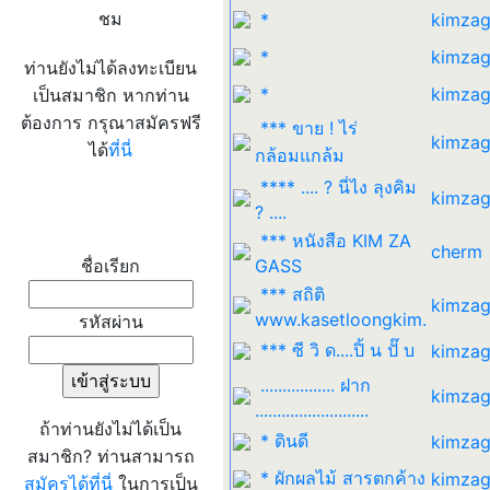
ชม
*
kimzag
*
kimzag
ท่านยังไม่ได้ลงทะเบียน
*
kimzag
เป็นสมาชิก หากท่าน
ต้องการ กรุณาสมัครฟรี
*** ขาย ! ไร่
kimzag
ได้
ที่นี่
กล้อมแกล้ม
**** .... ? นี่ไง ลุงคิม
kimzag
? ....
เข้าระบบ
*** หนังสือ KIM ZA
cherm
ชื่อเรียก
GASS
*** สถิติ
kimzag
www.kasetloongkim.
รหัสผ่าน
*** ซี วิ ด....ปิ้ น ปั๊ บ
kimzag
................. ฝาก
kimzag
..........................
ถ้าท่านยังไม่ได้เป็น
* ดินดี
kimzag
สมาชิก? ท่านสามารถ
* ผักผลไม้ สารตกค้าง
kimzag
สมัครได้ที่นี่
ในการเป็น