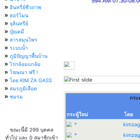
594 AM 07.30-08.00 แ
»
อินทรีย์ชีวภาพ
»
ฮอร์โมน
»
จุลินทรีย์
»
ปุ๋ยเคมี
»
สารสมุนไพร
»
ระบบน้ำ
»
ภูมิปัญญาพื้นบ้าน
»
ไร่กล้อมแกล้ม
»
โฆษณา ฟรี !
»
โดย KIM ZA GASS
Previous
»
สมรภูมิเลือด
»
ชมรม
กระ
กระทู้ใหม่
โดย
ผู้ที่กำลังใช้งานอยู่
*
kimzag
ขณะนี้มี 299 บุคคล
*
kimzag
ทั่วไป และ 0 สมาชิกเข้า