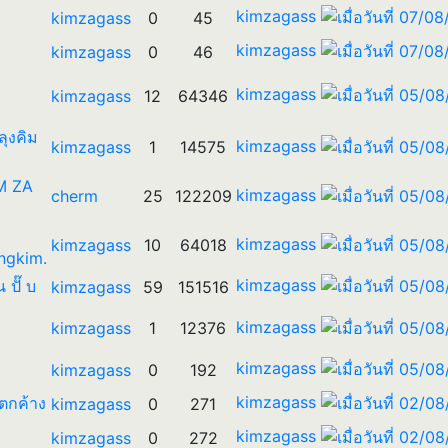
kimzagass
kimzagass
0
45
kimzagass
kimzagass
0
46
kimzagass
kimzagass
12
64346
 ลุงคิม
kimzagass
kimzagass
1
14575
IM ZA
kimzagass
cherm
25
122209
kimzagass
kimzagass
10
64018
ngkim.
kimzagass
น ปั๊ บ
kimzagass
59
151516
kimzagass
kimzagass
1
12376
kimzagass
kimzagass
0
192
kimzagass
รตกค้าง
kimzagass
0
271
kimzagass
kimzagass
0
272