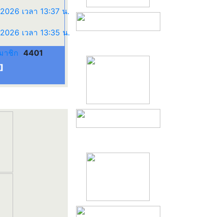
มาชิก
4401
]