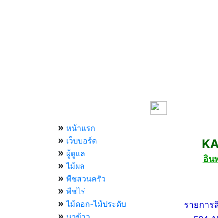
เมนูหลัก
»
หน้าแรก
»
เว็บบอร์ด
KASET
»
ผู้ดูแล
อิน
»
ไม้ผล
»
พืชสวนครัว
»
กองทัพ
พืชไร่
»
ไม้ดอก-ไม้ประดับ
รายการสีสัน
»
นาข้าว