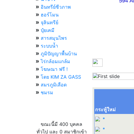
594 AM 07.
»
อินทรีย์ชีวภาพ
»
ฮอร์โมน
»
จุลินทรีย์
»
ปุ๋ยเคมี
»
สารสมุนไพร
»
ระบบน้ำ
»
ภูมิปัญญาพื้นบ้าน
»
ไร่กล้อมแกล้ม
»
โฆษณา ฟรี !
»
โดย KIM ZA GASS
Previous
»
สมรภูมิเลือด
»
ชมรม
กระทู้ใหม่
ผู้ที่กำลังใช้งานอยู่
*
ขณะนี้มี 400 บุคคล
*
ทั่วไป และ 0 สมาชิกเข้า