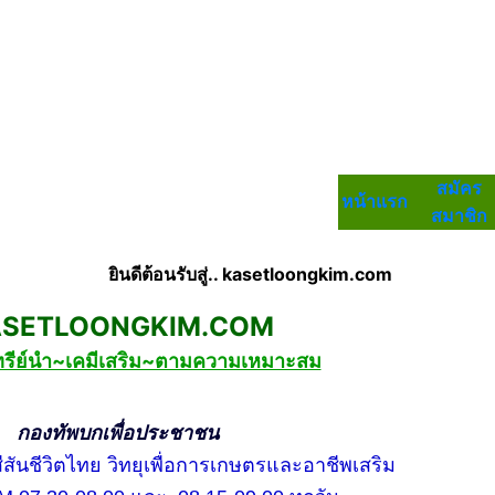
สมัคร
หน้าแรก
สมาชิก
ยินดีต้อนรับสู่.. kasetloongkim.com
LOONGKIM.COM
ทรีย์นำ~เคมีเสริม~ตามความเหมาะสม
บกเพื่อประชาชน
ชีวิตไทย วิทยุเพื่อการเกษตรและอาชีพเสริม