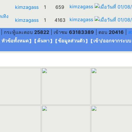
kimzagass
kimzagass
1
659
ดเทิง
kimzagass
kimzagass
1
4163
| กระทู้และตอบ
25822
| เข้าชม
63183389
| ตอบ
20416
|
ส
[ หัวข้อทั้งหมด
] [
ค้นหา
] [
ข้อมูลส่วนตัว
] [
เข้า/ออกจากระบบ