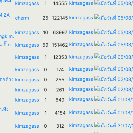
 ลุงคิม
kimzagass
kimzagass
1
14555
IM ZA
kimzagass
cherm
25
122145
kimzagass
kimzagass
10
63997
ngkim.
kimzagass
น ปั๊ บ
kimzagass
59
151462
kimzagass
kimzagass
1
12353
kimzagass
kimzagass
0
174
kimzagass
รตกค้าง
kimzagass
0
255
kimzagass
kimzagass
0
261
kimzagass
kimzagass
1
649
ดเทิง
kimzagass
kimzagass
1
4154
kimzagass
kimzagass
0
312