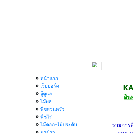
เมนูหลัก
»
หน้าแรก
»
เว็บบอร์ด
KASET
»
ผู้ดูแล
อิน
»
ไม้ผล
»
พืชสวนครัว
»
กองทัพ
พืชไร่
»
ไม้ดอก-ไม้ประดับ
รายการสีสัน
»
นาข้าว