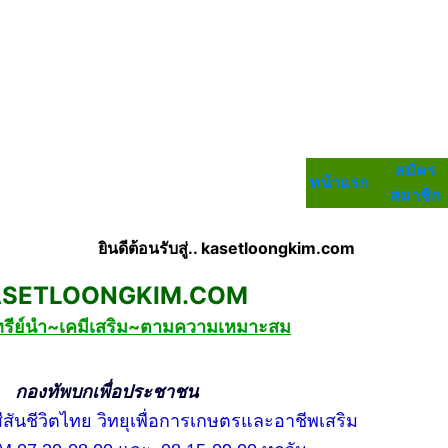
สมัคร
หน้าแรก
สมาชิก
ยินดีต้อนรับสู่.. kasetloongkim.com
LOONGKIM.COM
ทรีย์นำ~เคมีเสริม~ตามความเหมาะสม
บกเพื่อประชาชน
ชีวิตไทย วิทยุเพื่อการเกษตรและอาชีพเสริม