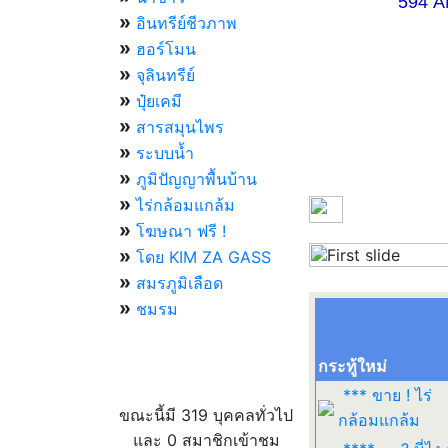
594 AM 07.
»
อินทรีย์ชีวภาพ
»
ฮอร์โมน
»
จุลินทรีย์
»
ปุ๋ยเคมี
»
สารสมุนไพร
»
ระบบน้ำ
»
ภูมิปัญญาพื้นบ้าน
»
ไร่กล้อมแกล้ม
»
โฆษณา ฟรี !
»
โดย KIM ZA GASS
Previous
»
สมรภูมิเลือด
»
ชมรม
กระทู้ใหม่
ผู้ที่กำลังใช้งานอยู่
*** ขาย ! ไร่
ขณะนี้มี 319 บุคคลทั่วไป
กล้อมแกล้ม
และ 0 สมาชิกเข้าชม