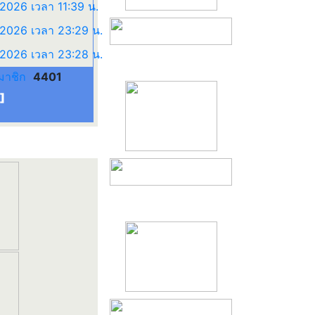
มาชิก
4401
]