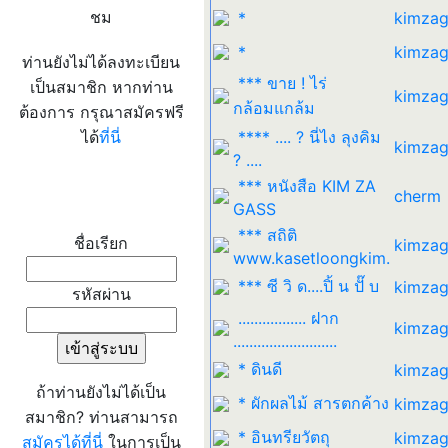
ชม
*
kimzag
*
kimzag
ท่านยังไม่ได้ลงทะเบียน
*** ขาย ! ไร่
เป็นสมาชิก หากท่าน
kimzag
กล้อมแกล้ม
ต้องการ กรุณาสมัครฟรี
ได้
ที่นี่
**** .... ? นี่ไง ลุงคิม
kimzag
? ....
*** หนังสือ KIM ZA
cherm
เข้าระบบ
GASS
*** สถิติ
ชื่อเรียก
kimzag
www.kasetloongkim.
*** ซี วิ ด....ปิ้ น ปั๊ บ
kimzag
รหัสผ่าน
................. ฝาก
kimzag
..........................
* ดินดี
kimzag
ถ้าท่านยังไม่ได้เป็น
* ผักผลไม้ สารตกค้าง
kimzag
สมาชิก? ท่านสามารถ
* อินทรียวัตถุ
kimzag
สมัครได้ที่นี่
ในการเป็น