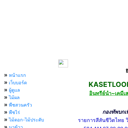
เมนูหลัก
ย
»
หน้าแรก
»
เว็บบอร์ด
KASETLOONG
»
ผู้ดูแล
อินทรีย์นำ~เคม
»
ไม้ผล
»
พืชสวนครัว
»
กองทัพบกเพื่อ
พืชไร่
»
ไม้ดอก-ไม้ประดับ
รายการสีสันชีวิตไทย วิท
»
นาข้าว