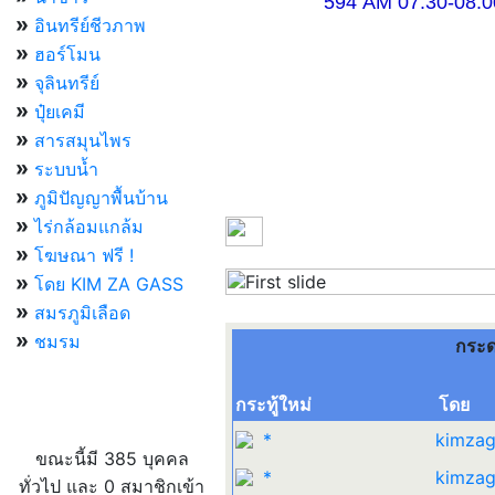
594 AM 07.30-08.00 แ
»
อินทรีย์ชีวภาพ
»
ฮอร์โมน
»
จุลินทรีย์
»
ปุ๋ยเคมี
»
สารสมุนไพร
»
ระบบน้ำ
»
ภูมิปัญญาพื้นบ้าน
»
ไร่กล้อมแกล้ม
»
โฆษณา ฟรี !
»
โดย KIM ZA GASS
Previous
»
สมรภูมิเลือด
»
ชมรม
กระด
กระทู้ใหม่
โดย
ผู้ที่กำลังใช้งานอยู่
*
kimzag
ขณะนี้มี 385 บุคคล
*
kimzag
ทั่วไป และ 0 สมาชิกเข้า