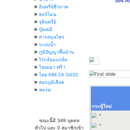
594 AM 07.
»
อินทรีย์ชีวภาพ
»
ฮอร์โมน
»
จุลินทรีย์
»
ปุ๋ยเคมี
»
สารสมุนไพร
»
ระบบน้ำ
»
ภูมิปัญญาพื้นบ้าน
»
ไร่กล้อมแกล้ม
»
โฆษณา ฟรี !
»
โดย KIM ZA GASS
Previous
»
สมรภูมิเลือด
»
ชมรม
กระทู้ใหม่
ผู้ที่กำลังใช้งานอยู่
*
ขณะนี้มี 349 บุคคล
*
ทั่วไป และ 0 สมาชิกเข้า