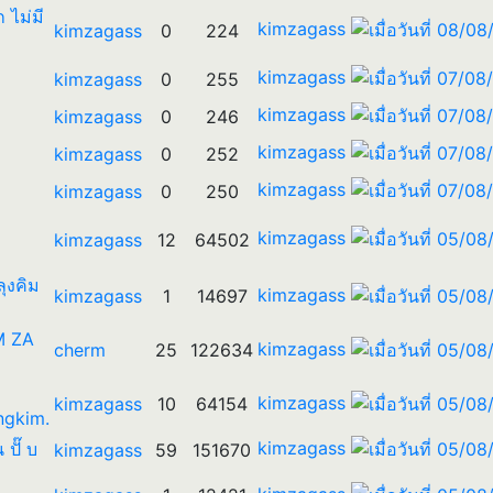
 ไม่มี
kimzagass
kimzagass
0
224
kimzagass
kimzagass
0
255
kimzagass
kimzagass
0
246
kimzagass
kimzagass
0
252
kimzagass
kimzagass
0
250
kimzagass
kimzagass
12
64502
 ลุงคิม
kimzagass
kimzagass
1
14697
IM ZA
kimzagass
cherm
25
122634
kimzagass
kimzagass
10
64154
ngkim.
kimzagass
น ปั๊ บ
kimzagass
59
151670