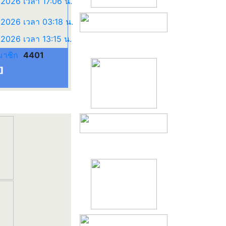
มาชิก
4401
]