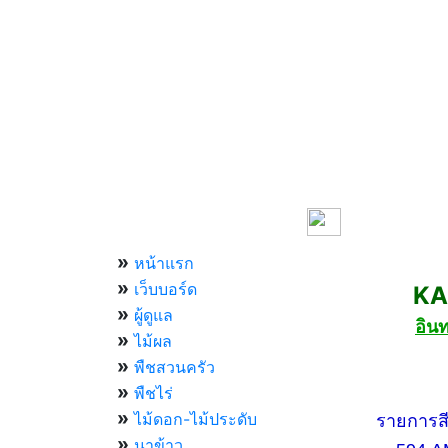
เมนูหลัก
»
หน้าแรก
»
เว็บบอร์ด
KASET
»
ผู้ดูแล
อิน
»
ไม้ผล
»
พืชสวนครัว
»
กองทัพบ
พืชไร่
»
ไม้ดอก-ไม้ประดับ
รายการสีสัน
»
นาข้าว