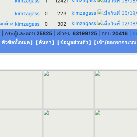
kimzagass
kimzagass
1
12421
kimzagass
kimzagass
0
223
kimzagass
ตกค้าง
kimzagass
0
302
3
| กระทู้และตอบ
25825
| เข้าชม
63199125
| ตอบ
20416
|
ส
[ หัวข้อทั้งหมด
] [
ค้นหา
] [
ข้อมูลส่วนตัว
] [
เข้า/ออกจากระบบ