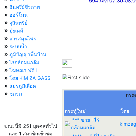
594 AM 07.30-08.00 แ
»
อินทรีย์ชีวภาพ
»
ฮอร์โมน
»
จุลินทรีย์
»
ปุ๋ยเคมี
»
สารสมุนไพร
»
ระบบน้ำ
»
ภูมิปัญญาพื้นบ้าน
»
ไร่กล้อมแกล้ม
»
โฆษณา ฟรี !
»
โดย KIM ZA GASS
Previous
»
สมรภูมิเลือด
»
ชมรม
กระ
กระทู้ใหม่
โดย
ผู้ที่กำลังใช้งานอยู่
*** ขาย ! ไร่
kimzag
ขณะนี้มี 251 บุคคลทั่วไป
กล้อมแกล้ม
และ 1 สมาชิกเข้าชม