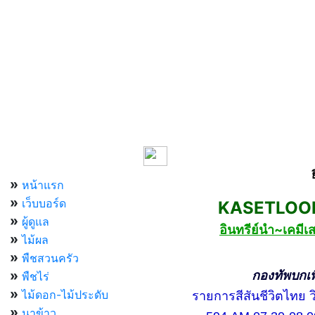
เมนูหลัก
»
หน้าแรก
»
เว็บบอร์ด
KASETLOONG
»
ผู้ดูแล
อินทรีย์นำ~เคม
»
ไม้ผล
»
พืชสวนครัว
»
กองทัพบกเพื่อ
พืชไร่
»
ไม้ดอก-ไม้ประดับ
รายการสีสันชีวิตไทย วิท
»
นาข้าว