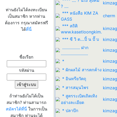
**** .... ? นี่ไง ลุงคิม
kimzag
? ....
ท่านยังไม่ได้ลงทะเบียน
*** หนังสือ KIM ZA
cherm
เป็นสมาชิก หากท่าน
GASS
ต้องการ กรุณาสมัครฟรี
*** สถิติ
kimzag
ได้
ที่นี่
www.kasetloongkim.
*** ซี วิ ด....ปิ้ น ปั๊ บ
kimzag
เข้าระบบ
................. ฝาก
kimzag
..........................
ชื่อเรียก
*
kimzag
* ผักผลไม้ สารตกค้าง
kimzag
รหัสผ่าน
* อินทรียวัตถุ
kimzag
* สารสมุนไพร
kimzag
ถ้าท่านยังไม่ได้เป็น
* สูตรระเบิดเถิดเทิง
kimzag
สมาชิก? ท่านสามารถ
อย่างละเอียด
สมัครได้ที่นี่
ในการเป็น
* ปลาบึก
kimzag
สมาชิก ท่านจะได้