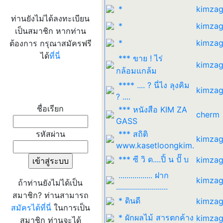
*
kimzag
ท่านยังไม่ได้ลงทะเบียน
*
kimzag
เป็นสมาชิก หากท่าน
*
kimzag
ต้องการ กรุณาสมัครฟรี
ได้
ที่นี่
*** ขาย ! ไร่
kimzag
กล้อมแกล้ม
**** .... ? นี่ไง ลุงคิม
เข้าระบบ
kimzag
? ....
ชื่อเรียก
*** หนังสือ KIM ZA
cherm
GASS
รหัสผ่าน
*** สถิติ
kimzag
www.kasetloongkim.
*** ซี วิ ด....ปิ้ น ปั๊ บ
kimzag
................. ฝาก
kimzag
ถ้าท่านยังไม่ได้เป็น
..........................
สมาชิก? ท่านสามารถ
* ดินดี
kimzag
สมัครได้ที่นี่
ในการเป็น
* ผักผลไม้ สารตกค้าง
kimzag
สมาชิก ท่านจะได้