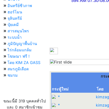
594 AM 07.30-08.00 แ
»
อินทรีย์ชีวภาพ
»
ฮอร์โมน
»
จุลินทรีย์
»
ปุ๋ยเคมี
»
สารสมุนไพร
»
ระบบน้ำ
»
ภูมิปัญญาพื้นบ้าน
»
ไร่กล้อมแกล้ม
»
โฆษณา ฟรี !
»
โดย KIM ZA GASS
Previous
»
สมรภูมิเลือด
»
ชมรม
กระ
กระทู้ใหม่
โดย
ผู้ที่กำลังใช้งานอยู่
*
kimzag
ขณะนี้มี 319 บุคคลทั่วไป
*
kimzag
และ 0 สมาชิกเข้าชม