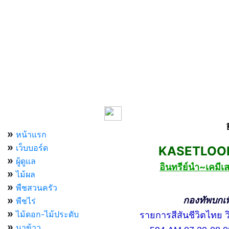
เมนูหลัก
»
หน้าแรก
»
เว็บบอร์ด
KASETLOONG
»
ผู้ดูแล
อินทรีย์นำ~เคม
»
ไม้ผล
»
พืชสวนครัว
»
กองทัพบกเพื่อ
พืชไร่
»
ไม้ดอก-ไม้ประดับ
รายการสีสันชีวิตไทย วิท
»
นาข้าว