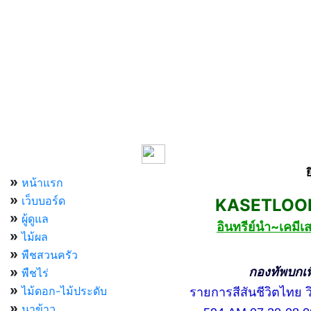
เมนูหลัก
»
หน้าแรก
»
เว็บบอร์ด
KASETLOONG
»
ผู้ดูแล
อินทรีย์นำ~เคม
»
ไม้ผล
»
พืชสวนครัว
»
กองทัพบกเพื่อ
พืชไร่
»
ไม้ดอก-ไม้ประดับ
รายการสีสันชีวิตไทย วิท
»
นาข้าว