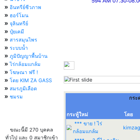
594 AM 07.30-08.00 แ
»
อินทรีย์ชีวภาพ
»
ฮอร์โมน
»
จุลินทรีย์
»
ปุ๋ยเคมี
»
สารสมุนไพร
»
ระบบน้ำ
»
ภูมิปัญญาพื้นบ้าน
»
ไร่กล้อมแกล้ม
»
โฆษณา ฟรี !
»
โดย KIM ZA GASS
Previous
»
สมรภูมิเลือด
»
ชมรม
กระ
กระทู้ใหม่
โดย
ผู้ที่กำลังใช้งานอยู่
*** ขาย ! ไร่
kimzag
ขณะนี้มี 270 บุคคล
กล้อมแกล้ม
ทั่วไป และ 0 สมาชิกเข้า