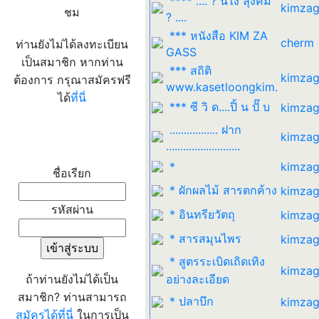
**** .... ? นี่ไง ลุงคิม
kimzag
ชม
? ....
*** หนังสือ KIM ZA
cherm
ท่านยังไม่ได้ลงทะเบียน
GASS
เป็นสมาชิก หากท่าน
*** สถิติ
kimzag
ต้องการ กรุณาสมัครฟรี
www.kasetloongkim.
ได้
ที่นี่
*** ซี วิ ด....ปิ้ น ปั๊ บ
kimzag
................. ฝาก
kimzag
เข้าระบบ
..........................
*
kimzag
ชื่อเรียก
* ผักผลไม้ สารตกค้าง
kimzag
รหัสผ่าน
* อินทรียวัตถุ
kimzag
* สารสมุนไพร
kimzag
* สูตรระเบิดเถิดเทิง
kimzag
ถ้าท่านยังไม่ได้เป็น
อย่างละเอียด
สมาชิก? ท่านสามารถ
* ปลาบึก
kimzag
สมัครได้ที่นี่
ในการเป็น