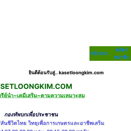
สมัคร
หน้าแรก
สมาชิก
ยินดีต้อนรับสู่.. kasetloongkim.com
LOONGKIM.COM
ทรีย์นำ~เคมีเสริม~ตามความเหมาะสม
กเพื่อประชาชน
ชีวิตไทย วิทยุเพื่อการเกษตรและอาชีพเสริม