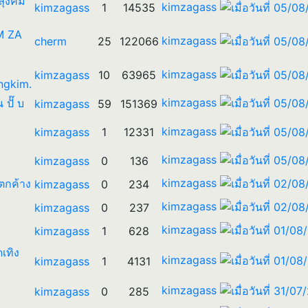
 ลุงคิม
kimzagass
kimzagass
1
14535
IM ZA
kimzagass
cherm
25
122066
kimzagass
kimzagass
10
63965
ngkim.
kimzagass
น ปั๊ บ
kimzagass
59
151369
kimzagass
kimzagass
1
12331
kimzagass
kimzagass
0
136
kimzagass
ตกค้าง
kimzagass
0
234
kimzagass
kimzagass
0
237
kimzagass
kimzagass
1
628
ดเทิง
kimzagass
kimzagass
1
4131
kimzagass
kimzagass
0
285