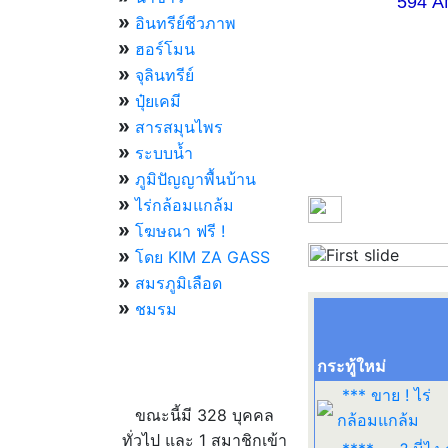
594 AM 07.
»
อินทรีย์ชีวภาพ
»
ฮอร์โมน
»
จุลินทรีย์
»
ปุ๋ยเคมี
»
สารสมุนไพร
»
ระบบน้ำ
»
ภูมิปัญญาพื้นบ้าน
»
ไร่กล้อมแกล้ม
»
โฆษณา ฟรี !
»
โดย KIM ZA GASS
Previous
»
สมรภูมิเลือด
»
ชมรม
กระทู้ใหม่
ผู้ที่กำลังใช้งานอยู่
*** ขาย ! ไร่
ขณะนี้มี 328 บุคคล
กล้อมแกล้ม
ทั่วไป และ 1 สมาชิกเข้า