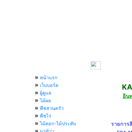
เมนูหลัก
»
หน้าแรก
»
เว็บบอร์ด
KASET
»
ผู้ดูแล
อิน
»
ไม้ผล
»
พืชสวนครัว
»
กองทัพบ
พืชไร่
»
ไม้ดอก-ไม้ประดับ
รายการสีสัน
»
นาข้าว