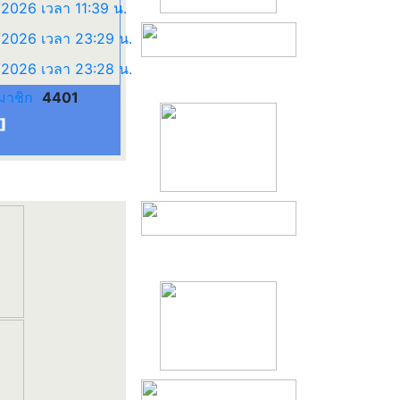
มาชิก
4401
]