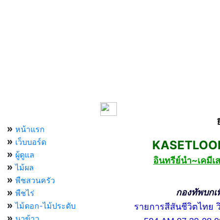
เมนูหลัก
»
หน้าแรก
»
เว็บบอร์ด
KASETLOONG
»
ผู้ดูแล
อินทรีย์นำ~เคม
»
ไม้ผล
»
พืชสวนครัว
»
กองทัพบกเพื่อ
พืชไร่
»
ไม้ดอก-ไม้ประดับ
รายการสีสันชีวิตไทย วิท
»
นาข้าว