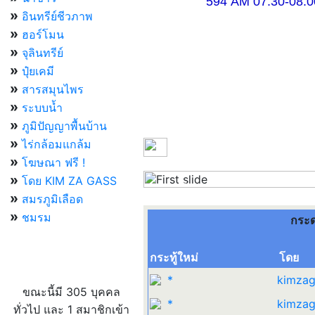
594 AM 07.30-08.00 แ
»
อินทรีย์ชีวภาพ
»
ฮอร์โมน
»
จุลินทรีย์
»
ปุ๋ยเคมี
»
สารสมุนไพร
»
ระบบน้ำ
»
ภูมิปัญญาพื้นบ้าน
»
ไร่กล้อมแกล้ม
»
โฆษณา ฟรี !
»
โดย KIM ZA GASS
Previous
»
สมรภูมิเลือด
»
ชมรม
กระ
กระทู้ใหม่
โดย
ผู้ที่กำลังใช้งานอยู่
*
kimzag
ขณะนี้มี 305 บุคคล
*
kimzag
ทั่วไป และ 1 สมาชิกเข้า