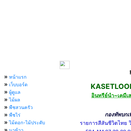
เมนูหลัก
»
หน้าแรก
»
เว็บบอร์ด
KASETLOONG
»
ผู้ดูแล
อินทรีย์นำ~เคม
»
ไม้ผล
»
พืชสวนครัว
»
กองทัพบกเพื่อ
พืชไร่
»
ไม้ดอก-ไม้ประดับ
รายการสีสันชีวิตไทย วิท
»
นาข้าว