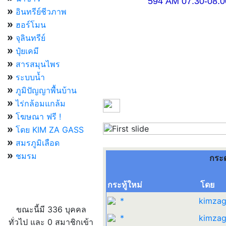
594 AM 07.30-08.00 แ
»
อินทรีย์ชีวภาพ
»
ฮอร์โมน
»
จุลินทรีย์
»
ปุ๋ยเคมี
»
สารสมุนไพร
»
ระบบน้ำ
»
ภูมิปัญญาพื้นบ้าน
»
ไร่กล้อมแกล้ม
»
โฆษณา ฟรี !
»
โดย KIM ZA GASS
Previous
»
สมรภูมิเลือด
»
ชมรม
กระ
กระทู้ใหม่
โดย
ผู้ที่กำลังใช้งานอยู่
*
kimzag
ขณะนี้มี 336 บุคคล
*
kimzag
ทั่วไป และ 0 สมาชิกเข้า