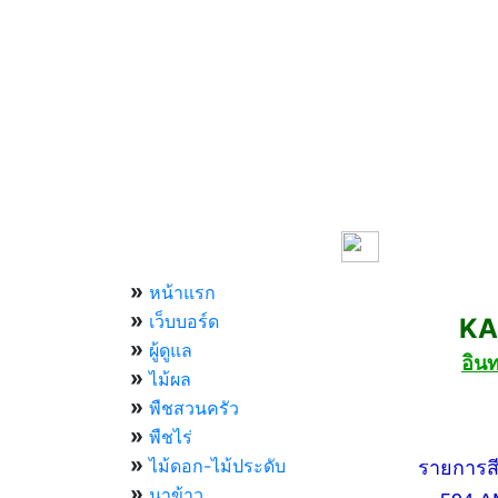
เมนูหลัก
»
หน้าแรก
»
เว็บบอร์ด
KASET
»
ผู้ดูแล
อิน
»
ไม้ผล
»
พืชสวนครัว
»
กองทัพบ
พืชไร่
»
ไม้ดอก-ไม้ประดับ
รายการสีสัน
»
นาข้าว