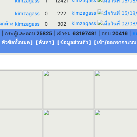
kimzagass
kimzagass
1
12421
kimzagass
kimzagass
0
222
kimzagass
ตกค้าง
kimzagass
0
302
3
| กระทู้และตอบ
25825
| เข้าชม
63197491
| ตอบ
20416
|
ส
[ หัวข้อทั้งหมด
] [
ค้นหา
] [
ข้อมูลส่วนตัว
] [
เข้า/ออกจากระบบ