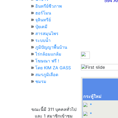
594 AM 07.
»
อินทรีย์ชีวภาพ
»
ฮอร์โมน
»
จุลินทรีย์
»
ปุ๋ยเคมี
»
สารสมุนไพร
»
ระบบน้ำ
»
ภูมิปัญญาพื้นบ้าน
»
ไร่กล้อมแกล้ม
»
โฆษณา ฟรี !
»
โดย KIM ZA GASS
Previous
»
สมรภูมิเลือด
»
ชมรม
กระทู้ใหม่
ผู้ที่กำลังใช้งานอยู่
*
ขณะนี้มี 311 บุคคลทั่วไป
*
และ 1 สมาชิกเข้าชม