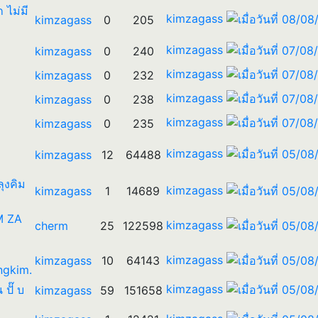
 ไม่มี
kimzagass
kimzagass
0
205
kimzagass
kimzagass
0
240
kimzagass
kimzagass
0
232
kimzagass
kimzagass
0
238
kimzagass
kimzagass
0
235
kimzagass
kimzagass
12
64488
 ลุงคิม
kimzagass
kimzagass
1
14689
IM ZA
kimzagass
cherm
25
122598
kimzagass
kimzagass
10
64143
ngkim.
kimzagass
น ปั๊ บ
kimzagass
59
151658