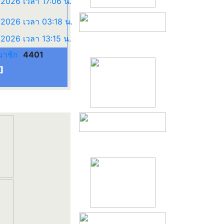
มาชิก
4401
]