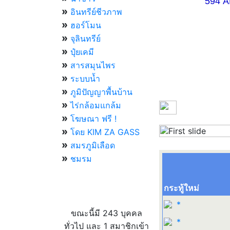
594 AM 07.
»
อินทรีย์ชีวภาพ
»
ฮอร์โมน
»
จุลินทรีย์
»
ปุ๋ยเคมี
»
สารสมุนไพร
»
ระบบน้ำ
»
ภูมิปัญญาพื้นบ้าน
»
ไร่กล้อมแกล้ม
»
โฆษณา ฟรี !
»
โดย KIM ZA GASS
Previous
»
สมรภูมิเลือด
»
ชมรม
กระทู้ใหม่
ผู้ที่กำลังใช้งานอยู่
*
ขณะนี้มี 243 บุคคล
*
ทั่วไป และ 1 สมาชิกเข้า