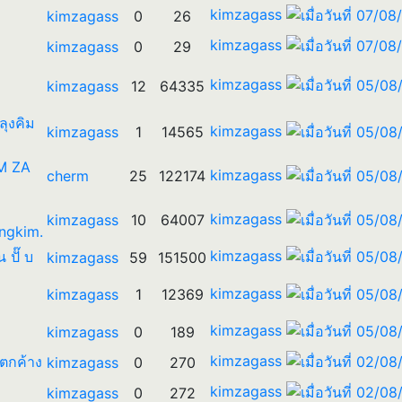
kimzagass
kimzagass
0
26
kimzagass
kimzagass
0
29
kimzagass
kimzagass
12
64335
 ลุงคิม
kimzagass
kimzagass
1
14565
IM ZA
kimzagass
cherm
25
122174
kimzagass
kimzagass
10
64007
ngkim.
kimzagass
น ปั๊ บ
kimzagass
59
151500
kimzagass
kimzagass
1
12369
kimzagass
kimzagass
0
189
kimzagass
รตกค้าง
kimzagass
0
270
kimzagass
kimzagass
0
272