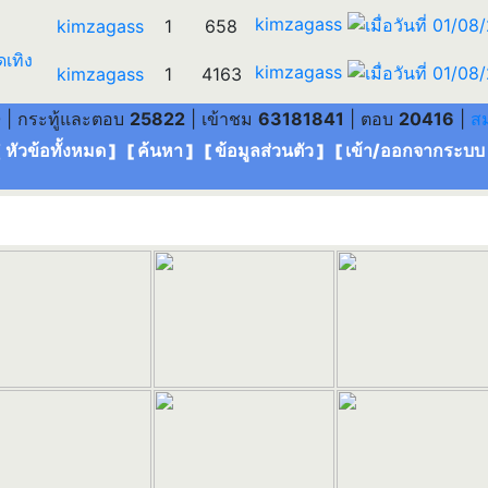
kimzagass
kimzagass
1
658
ดเทิง
kimzagass
kimzagass
1
4163
0
| กระทู้และตอบ
25822
| เข้าชม
63181841
| ตอบ
20416
|
ส
[ หัวข้อทั้งหมด
] [
ค้นหา
] [
ข้อมูลส่วนตัว
] [
เข้า/ออกจากระบบ