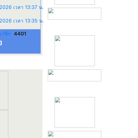
มาชิก
4401
]