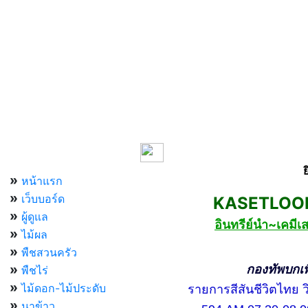
เมนูหลัก
»
หน้าแรก
»
เว็บบอร์ด
KASETLOONG
»
ผู้ดูแล
อินทรีย์นำ~เคม
»
ไม้ผล
»
พืชสวนครัว
»
กองทัพบกเพื่อ
พืชไร่
»
ไม้ดอก-ไม้ประดับ
รายการสีสันชีวิตไทย วิท
»
นาข้าว