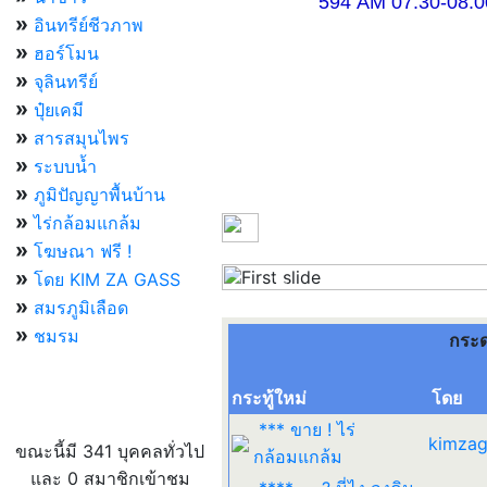
594 AM 07.30-08.00 แ
»
อินทรีย์ชีวภาพ
»
ฮอร์โมน
»
จุลินทรีย์
»
ปุ๋ยเคมี
»
สารสมุนไพร
»
ระบบน้ำ
»
ภูมิปัญญาพื้นบ้าน
»
ไร่กล้อมแกล้ม
»
โฆษณา ฟรี !
»
โดย KIM ZA GASS
Previous
»
สมรภูมิเลือด
»
ชมรม
กระ
กระทู้ใหม่
โดย
ผู้ที่กำลังใช้งานอยู่
*** ขาย ! ไร่
kimzag
ขณะนี้มี 341 บุคคลทั่วไป
กล้อมแกล้ม
และ 0 สมาชิกเข้าชม