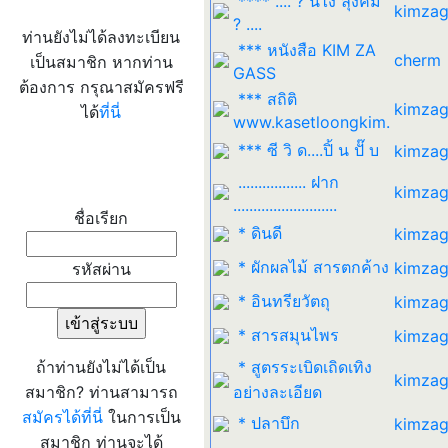
**** .... ? นี่ไง ลุงคิม
kimzag
? ....
ท่านยังไม่ได้ลงทะเบียน
*** หนังสือ KIM ZA
cherm
เป็นสมาชิก หากท่าน
GASS
ต้องการ กรุณาสมัครฟรี
*** สถิติ
kimzag
ได้
ที่นี่
www.kasetloongkim.
*** ซี วิ ด....ปิ้ น ปั๊ บ
kimzag
เข้าระบบ
................. ฝาก
kimzag
..........................
ชื่อเรียก
* ดินดี
kimzag
* ผักผลไม้ สารตกค้าง
kimzag
รหัสผ่าน
* อินทรียวัตถุ
kimzag
* สารสมุนไพร
kimzag
ถ้าท่านยังไม่ได้เป็น
* สูตรระเบิดเถิดเทิง
kimzag
สมาชิก? ท่านสามารถ
อย่างละเอียด
สมัครได้ที่นี่
ในการเป็น
* ปลาบึก
kimzag
สมาชิก ท่านจะได้