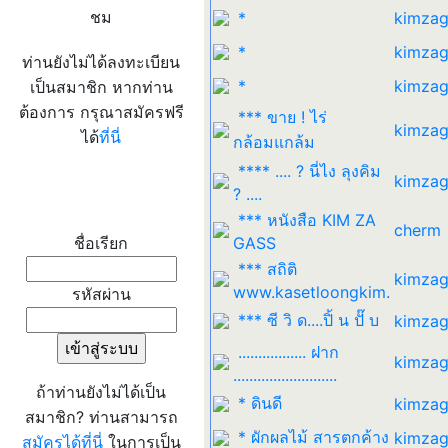
ชม
*
kimzag
*
kimzag
ท่านยังไม่ได้ลงทะเบียน
*
kimzag
เป็นสมาชิก หากท่าน
ต้องการ กรุณาสมัครฟรี
*** ขาย ! ไร่
kimzag
ได้
ที่นี่
กล้อมแกล้ม
**** .... ? นี่ไง ลุงคิม
kimzag
? ....
เข้าระบบ
*** หนังสือ KIM ZA
cherm
ชื่อเรียก
GASS
*** สถิติ
kimzag
www.kasetloongkim.
รหัสผ่าน
*** ซี วิ ด....ปิ้ น ปั๊ บ
kimzag
................. ฝาก
kimzag
..........................
ถ้าท่านยังไม่ได้เป็น
* ดินดี
kimzag
สมาชิก? ท่านสามารถ
* ผักผลไม้ สารตกค้าง
kimzag
สมัครได้ที่นี่
ในการเป็น