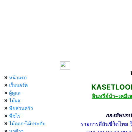
เมนูหลัก
»
หน้าแรก
»
เว็บบอร์ด
KASETLOONG
»
ผู้ดูแล
อินทรีย์นำ~เคม
»
ไม้ผล
»
พืชสวนครัว
»
กองทัพบกเพื่อ
พืชไร่
»
ไม้ดอก-ไม้ประดับ
รายการสีสันชีวิตไทย วิท
»
นาข้าว