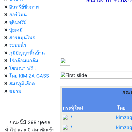
594 AM 07.30-08.00 แ
»
อินทรีย์ชีวภาพ
»
ฮอร์โมน
»
จุลินทรีย์
»
ปุ๋ยเคมี
»
สารสมุนไพร
»
ระบบน้ำ
»
ภูมิปัญญาพื้นบ้าน
»
ไร่กล้อมแกล้ม
»
โฆษณา ฟรี !
»
โดย KIM ZA GASS
Previous
»
สมรภูมิเลือด
»
ชมรม
กระ
กระทู้ใหม่
โดย
ผู้ที่กำลังใช้งานอยู่
*
kimzag
ขณะนี้มี 298 บุคคล
*
kimzag
ทั่วไป และ 0 สมาชิกเข้า