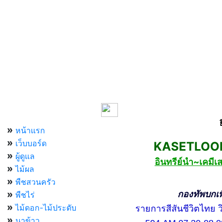
เมนูหลัก
»
หน้าแรก
»
เว็บบอร์ด
KASETLOONG
»
ผู้ดูแล
อินทรีย์นำ~เคม
»
ไม้ผล
»
พืชสวนครัว
»
กองทัพบกเพื่อ
พืชไร่
»
ไม้ดอก-ไม้ประดับ
รายการสีสันชีวิตไทย วิท
»
นาข้าว