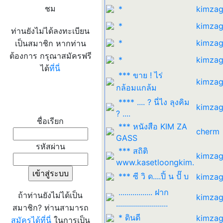
ชม
*
kimzag
*
kimzag
ท่านยังไม่ได้ลงทะเบียน
*
kimzag
เป็นสมาชิก หากท่าน
ต้องการ กรุณาสมัครฟรี
*
kimzag
ได้
ที่นี่
*** ขาย ! ไร่
kimzag
กล้อมแกล้ม
เข้าระบบ
**** .... ? นี่ไง ลุงคิม
kimzag
? ....
ชื่อเรียก
*** หนังสือ KIM ZA
cherm
GASS
รหัสผ่าน
*** สถิติ
kimzag
www.kasetloongkim.
*** ซี วิ ด....ปิ้ น ปั๊ บ
kimzag
................. ฝาก
ถ้าท่านยังไม่ได้เป็น
kimzag
..........................
สมาชิก? ท่านสามารถ
* ดินดี
kimzag
สมัครได้ที่นี่
ในการเป็น