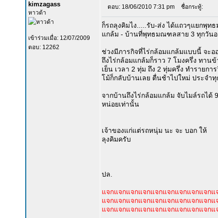
kimzagass
ตอบ: 18/06/2010 7:31 pm
ชื่อกระทู้:
หาวด้า
ก็รถลุงคิมไง.....รับ-ส่ง ได้แถวๆแยกพุท
แกล้ม - บ้านที่พุทธมณฑลสาย 3 ทุกวันอย
เข้าร่วมเมื่อ: 12/07/2009
ตอบ: 12262
ช่วงมีภารกิจที่ไร่กล้อมแกล้มแบบนี้ 
ถึงไร่กล้อมแกล้มก็ราว 7 โมงครึ่ง ทานข้า
เย็น เวลา 2 ทุ่ม ถึง 2 ทุ่มครึ่ง ทำรายกา
โม้ก็กลับบ้านเลย ตื่นช้าไปใหม่ ประจำทุกค
จากบ้านถึงไร่กล้อมแกล้ม จับไมล์รถได้ 9
หน่อยเท่านั้น
เจ้าของแก่แต่รถหนุ่ม นะ จะ บอก ให้
ลุงคิมครับ
ปล.
แจกแจกแจกแจกแจกแจกแจกแจกแจกแ
แจกแจกแจกแจกแจกแจกแจกแจกแจกแ
แจกแจกแจกแจกแจกแจกแจกแจกแจกแ