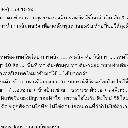
(089) 053-10 xx
ม : ผมทำนาตามสูตรของลุงคิม ผลผลิตดีขึ้นกว่าเดิม อีก 3 ว
นะนำการล้มตอซัง เพื่อลดต้นทุนหน่อยครับ ท้ายนี้ขอให้ลุงค
..
อ เทคนิค-เทคโนโลยี การผลิต .... เทคนิค คือ วิธีการ .... เท
า 10 ล้อ .... พื้นที่เท่าเดิม-ต้นทุนเท่าเดิม-ระยะเวลาเท่าเ
อาเทคนิคเทคโนมาจับมาใช้ = ได้มากกว่า
บเดิม ทำตามคนที่ล้มเหลว สถานการณ์ชีวิตคงไม่มีอะไรดีขึ
วย + ตัวเองช่วย + ข้างบ้านช่วย + ธรรมชาติช่วย + ลุงคิมช่วย
ที่แท้จริงของปัญหาอยู่ที่ “ใจ” เพราะใจไม่รับ สิ่งใหม่-วิธีใ
คือ ปลูกพืชตามใจพืช ไม่ใช่ตามใจคน คนที่ว่าก็ไม่ใช่ตัวเอง
องการปลูกข้าวแบบล้มตอซัง