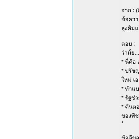
จาก : 
ข้อควา
ลุงคิมแ
ตอบ :
ว่ามั้ย..
* นี่คื
* ปรัชญ
ใหม่ เ
* ทำแบ
* รัฐช่
* ต้นตอ
ของพืช 
*
ข้อดีข