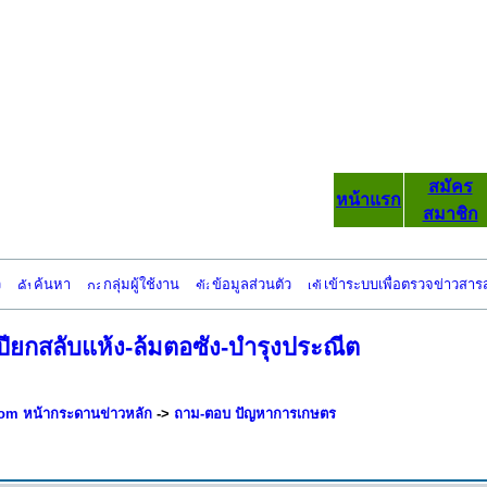
สมัคร
หน้าแรก
สมาชิก
ว
ค้นหา
กลุ่มผู้ใช้งาน
ข้อมูลส่วนตัว
เข้าระบบเพื่อตรวจข่าวสาร
เปียกสลับแห้ง-ล้มตอซัง-บำรุงประณีต
om หน้ากระดานข่าวหลัก
->
ถาม-ตอบ ปัญหาการเกษตร