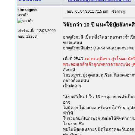
kimzagass
ตอบ: 05/04/2011 7:15 pm
ชื่อกระทู้:
หาวด้า
วิจัยกว่า 10 ปี แนะใช้ปุ๋ยสังก
เข้าร่วมเมื่อ: 12/07/2009
ตอบ: 12263
ธาตุสังกะสี เป็นหนึ่งในธาตุอาหารจำเป็น
ขาดแคลน
ธาตุสังกะสีอย่างรุนแรง จนส่งผลกระทบต
เมื่อปี 2540
รศ.ดร.สุมิตรา ภู่วโรดม น
พระจอมเกล้าเจ้าคุณทหารลาดกระบัง (ส
สังกะสี
โดยเฉพาะมังคุดและทุเรียน ที่แสดงอาการข
กล่าวตั้งแต่นั้น
เป็นต้นมา
"สังกะสีเป็น 1 ใน 16 ธาตุอาหารจำเป็น
อาจ
ไม่มีดอก ไม่ออกผล หรือหากได้รับธาตุส
ทำให้
ใบรวมกันเป็นกระจุก ส่งผลให้พืชทำการส
โรคง่าย ซึ่ง
พบในพืชผลหลายชนิดในภาคตะวันออก โดยเ
ข่าววิทยา