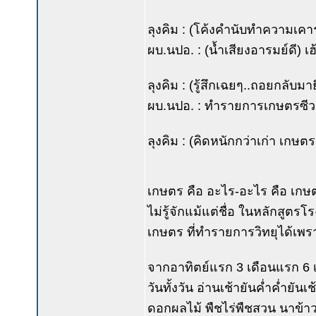
ลุงคิม : (โค้งคำนับทำความเคา
ผบ.นปอ. : (น้ำเสียงอารมย์ดี) เฮ้ย
ลุงคิม : (รู้สึกเฉยๆ..ถอยกลับมายื
ผบ.นปอ. : ทำรายการเกษตรซีวะ
ลุงคิม : (คิดหนักกว่าเก่า เกษ
เกษตร คือ อะไร-อะไร คือ เกษตร.
ไม่รู้จักแม้แต่ชื่อ ในหลักสูตรโ
เกษตร ที่ทำรายการวิทยุได้เพรา
จากอาทิตย์แรก 3 เดือนแรก 6 เ
วันทั้งวัน อ่านเช้ายันค่ำค่ำยัน
ดอกผลไม้ พืชไร่พืชสวน นาข้าว