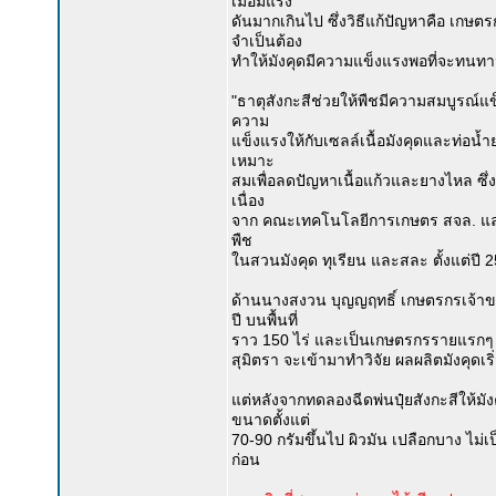
เมื่อมีแรง
ดันมากเกินไป ซึ่งวิธีแก้ปัญหาคือ เกษตรกร
จำเป็นต้อง
ทำให้มังคุดมีความแข็งแรงพอที่จะทนทา
"ธาตุสังกะสีช่วยให้พืชมีความสมบูรณ์
ความ
แข็งแรงให้กับเซลล์เนื้อมังคุดและท่อน้ำ
เหมาะ
สมเพื่อลดปัญหาเนื้อแก้วและยางไหล ซึ่งจะท
เนื่อง
จาก คณะเทคโนโลยีการเกษตร สจล. แล
พืช
ในสวนมังคุด ทุเรียน และสละ ตั้งแต่ปี 25
ด้านนางสงวน บุญญฤทธิ์ เกษตรกรเจ้าขอ
ปี บนพื้นที่
ราว 150 ไร่ และเป็นเกษตรกรรายแรกๆ ที่เ
สุมิตรา จะเข้ามาทำวิจัย ผลผลิตมังคุดเริ่
แต่หลังจากทดลองฉีดพ่นปุ๋ยสังกะสีให้มั
ขนาดตั้งแต่
70-90 กรัมขึ้นไป ผิวมัน เปลือกบาง ไม
ก่อน