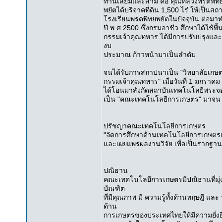
ท่านเลี่ยมและสามี คือ คุณหลวงพรตพิท
พยัตได้บริจาคที่ดิน 1,500 ไร่ ให้เป็
โรงเรียนพรตพิทยพยัตในปัจจุบัน ต่อมาท่า
ปี พ.ศ.2500 ซึ่งกรมอาชีว ศึกษาได้ใช้พื
กรรมเจ้าคุณทหาร ได้มีการปรับปรุงและเ
งบ
ประมาณ ก้าวหน้ามาเป็นลำดับ
จนได้รับการสถาปนาเป็น "วิทยาลัยเกษ
กรรมเจ้าคุณทหาร" เมื่อวันที่ 1 มกราค
ได้โอนมาสังกัดสถาบันเทคโนโลยีพระจอ
เป็น "คณะเทคโนโลยีการเกษตร" มาจน ทุ
ปรัชญาคณะเทคโนโลยีการเกษตร
"จัดการศึกษาด้านเทคโนโลยีการเกษตรเพ
และเผยแพร่ผลงานวิจัย เพื่อเป็นราก
ปณิธาน
คณะเทคโนโลยีการเกษตรมีปณิธานที่มุ่
บัณฑิต
ที่มีคุณภาพ มี ความรู้ทั้งด้านทฤษฎี 
ด้าน
การเกษตรของประเทศไทยให้มีความยั่งย