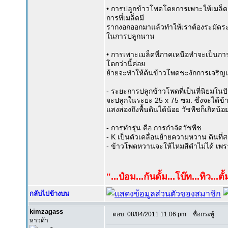
• การปลูกข้าวโพดโดยการเพาะให้เมล็ดง
การที่เมล็ดมี
รากงอกออกมาแล้วทำให้เราต้องระมัดระว
ในการปลูกนาน
• การเพาะเมล็ดที่ภาคเหนือทำจะเป็นกา
โตกว่านี้ค่อย
ย้ายจะทำให้ต้นข้าวโพดชะงักการเจริญ
- ระยะการปลูกข้าวโพดที่เป็นที่นิยมในปั
จะปลูกในระยะ 25 x 75 ซม. ซึ่งจะได้ข
แสงส่องถึงพื้นดินได้น้อย วัชพืชก็เกิดน้อ
- การทำรุ่น คือ การกำจัดวัชพืช
- K เป็นตัวเคลื่อนย้ายความหวาน ดินที่
- ข้าวโพดหวานจะให้ไหมสีดำไม่ได้ เพ
"...ป๋อม...กันดั้ม...โบ๊ท...ทิว...ตั
กลับไปข้างบน
kimzagass
ตอบ: 08/04/2011 11:06 pm
ชื่อกระทู้:
หาวด้า