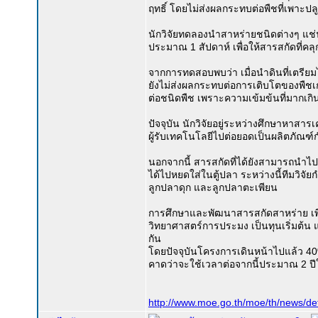
ฤทธิ์ โดยไม่ส่งผลกระทบต่อพืชที่เพาะปล
นักวิจัยทดลองนำสาหร่ายชนิดต่างๆ แช่น้ำ
ประมาณ 1 สัปดาห์ เพื่อให้สารสกัดที่คล
จากการทดสอบพบว่า เมื่อนำดินที่เตรียมไ
ยังไม่ส่งผลกระทบต่อการเติบโตของพืชเ
ต่อชนิดพืช เพราะความเข้มข้นที่มากเกิ
ปัจจุบัน นักวิจัยอยู่ระหว่างศึกษาหาสา
ผู้รับเทคโนโลยีไปต่อยอดเป็นผลิตภัณฑ์ก
นอกจากนี้ สารสกัดที่ได้ยังสามารถนำไปป
ได้ไปหยดใส่ในตู้ปลา ระหว่างนี้ทีมวิจ
ลูกปลาดุก และลูกปลาตะเพียน
การศึกษาและพัฒนาสารสกัดสาหร่าย เพื่
วิทยาศาสตร์การประมง เป็นทุนเริ่มต้
กัน
โดยปัจจุบันโครงการเดินหน้าไปแล้ว 4
คาดว่าจะใช้เวลาต่อจากนี้ประมาณ 2 ปีใ
http://www.moe.go.th/moe/th/news/