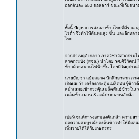
ออกตันละ 550 ดอลลาร์ ขณะที่เวียดนาม
ทั้งนี้ ปัญหาการส่งออกข้าวไทยที่มีรา
ไร่ต่ำ จึงทำให้ต้นทุนสูง ขึ้น และอี
ไทย
จากสาเหตุดังกล่าว ภาควิชาวิศวกรรม
ลาดกระบัง (สจล.) นำโดย รศ.ศิริวัฒน์ โ
ข้าวด้วยสนามไฟฟ้าขึ้น โดยมีวัตถุประสงค
นายบัญชา แย้มสอาด นักศึกษาจาก ภาคว
เปิดเผยว่า เครื่องกระตุ้นเมล็ดพันธุ์
สม่ำเสมอเข้ากระตุ้นเมล็ดพันธุ์ข้าวในเ
เมล็ดข้าว ผ่าน 3 องค์ประกอบหลักคือ
เปอร์เซนต์การงอกของต้นกล้า ความยาว
ต่อความสมบูรณ์ของต้นข้าวทำให้มีผลผลิ
เพิ่มรายได้ให้กับเกษตรกร