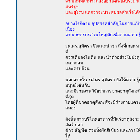
จากเดิมที่สามารถส่งออกได้เพียงประมาณ
สหรัฐฯ
และยุโรป แต่กว่าจะประสบผลสำเร็จได้
อย่างไรก็ตาม อุปสรรคสำคัญในการแก้ปัญห
เนื่อง
จากเกษตรกรส่วนใหญ่มักเชื่อตามความรู้ส
รศ.ดร.สุมิตรา จึงแนะนำว่า สิ่งที่เกษต
ที่
ควรเติมลงในดิน และนำตัวอย่างใบมังคุดวิ
เหมาะสม
และครบถ้วน
นอกจากนั้น รศ.ดร.สุมิตรา ยังให้ความรู
มนุษย์เช่นกัน
และมีรายงานวิจัยว่าการขาดธาตุสังกะ
ที่สุด
โดยผู้ที่ขาดธาตุสังกะสีจะมีร่างกายแค
สมอง
ดังนั้นการบริโภคอาหารที่มีแร่ธาตุสังก
สัตว์ ปลา
ข้าว ธัญพืช รวมทั้งผักสีเขียว และการใ
ได้