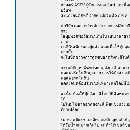
ศาสตร์ ASTV ผู้จัดการออนไลน์ และสื่อ
บริษัท
ผาแดงอินดัสทรี จำกัด เมื่อวันที่ 27 พ.ค. 
นักวิจัย สจล. กล่าวต่อว่า จากการศึก
การ
ใส่ปุ๋ยฟอสฟอรัสมากเกินไป เป็นเวลายาวน
ตาม
ปกตินันเพียงพออยู่แล้ว และเมื่อใช้ปุ๋
มากนั้น
จะไปขัดขวางการดูดซับธาตุสังกะสีในดิน
การแก้ปัญหาพืชขาดธาตุสังกะสี สามารถ
ฟอสฟอรัสในดินสูงมาก การให้ปุ๋ยสังกะ
ฟอสฟอรัสในดิน
ลดลงจนหลือปริมาณที่เหมาะสมโดยที่ไม่ต้
ฉะนั้น ต้องให้ปุ๋ยสังกะสีโดยวิธีฉีดพ่น
ให้
ใบใหม่ไม่ขาดธาตุสังกะสี พืชแข็งแรง 
ที่ผิวเปลือก
รศ.ดร.สุมิตรา เผยอีกว่ายังมีปัญหาสำคัญ
ได้รับน้ำฝนมากเกินไป จนทำให้เซลล์ขอ