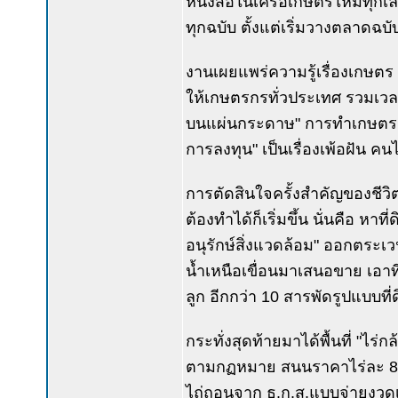
หนังสือในเครือเกษตรใหม่ทุกเล่
ทุกฉบับ ตั้งแต่เริ่มวางตลาดฉบ
งานเผยแพร่ความรู้เรื่องเกษตร ทั้
ให้เกษตรกรทั่วประเทศ รวมเวล
บนแผ่นกระดาษ" การทำเกษตรแ
การลงทุน" เป็นเรื่องเพ้อฝัน ค
การตัดสินใจครั้งสำคัญของชีว
ต้องทำได้ก็เริ่มขึ้น นั่นคือ ห
อนุรักษ์สิ่งแวดล้อม" ออกตระเว
น้ำเหนือเขื่อนมาเสนอขาย เอา
ลูก อีกกว่า 10 สารพัดรูปแบบที่
กระทั่งสุดท้ายมาได้พื้นที่ "ไร่
ตามกฏหมาย สนนราคาไร่ละ 80,000
ไถ่ถอนจาก ธ.ก.ส.แบบจ่ายงวดเด