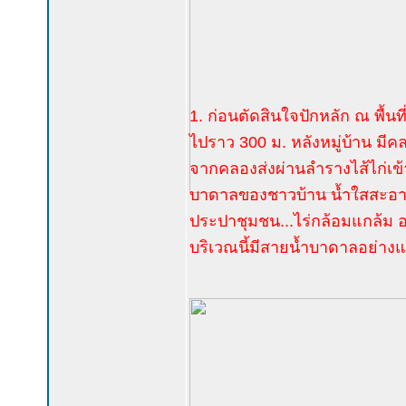
1. ก่อนตัดสินใจปักหลัก ณ พื้นท
ไปราว 300 ม. หลังหมู่บ้าน มีค
จากคลองส่งผ่านลำรางไส้ไก่เข
บาดาลของชาวบ้าน น้ำใสสะอาดข
ประปาชุมชน...ไร่กล้อมแกล้ม อ
บริเวณนี้มีสายน้ำบาดาลอย่าง