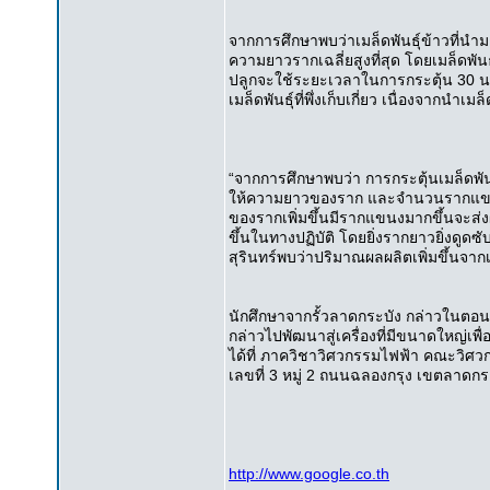
จากการศึกษาพบว่าเมล็ดพันธุ์ข้าวที่น
ความยาวรากเฉลี่ยสูงที่สุด โดยเมล็ดพันธุ
ปลูกจะใช้ระยะเวลาในการกระตุ้น 30 น
เมล็ดพันธุ์ที่พึ่งเก็บเกี่ยว เนื่องจากนำ
“จากการศึกษาพบว่า การกระตุ้นเมล็ดพัน
ให้ความยาวของราก และจำนวนรากแขนงเพิ่
ของรากเพิ่มขึ้นมีรากแขนงมากขึ้นจะส่ง
ขึ้นในทางปฏิบัติ โดยยิ่งรากยาวยิ่งดูด
สุรินทร์พบว่าปริมาณผลผลิตเพิ่มขึ้นจาก
นักศึกษาจากรั้วลาดกระบัง กล่าวในตอ
กล่าวไปพัฒนาสู่เครื่องที่มีขนาดใหญ่เ
ได้ที่ ภาควิชาวิศวกรรมไฟฟ้า คณะวิศ
เลขที่ 3 หมู่ 2 ถนนฉลองกรุง เขตลาดก
http://www.google.co.th