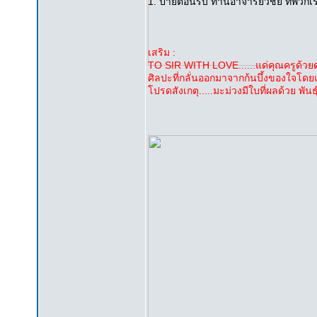
1. ป้ายต้อนรับ ท่านอาจารย์วิชัย ที่พว
เสริม :
TO SIR WITH LOVE......แด่คุณครูด้วยด
ศิลปะที่กลั่นออกมาจากก้นบึ้งของใจโดย
โปรดสังเกตุ.....มะม่วงมีใบที่ผลด้วย พันธุ์